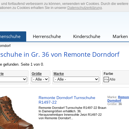
n und fortlaufend verbessern zu können, verwenden wir Cookies. Durch die weiter
tionen zu Cookies erhalten Sie in unserer
Datenschutzerklärung
.
enschuhe
Herrenschuhe
Kinderschuhe
Marken
rndorf
schuhe in Gr. 36 von Remonte Dorndorf
e gefunden. Seite 1 von 0.
rie
Größe
Marke
Farbe
Alle
Remonte Dorndorf Turnschuhe
Marke:
Remon
Dorndorf
R1497-22
Größe:
36
Remonte Dorndorf Turnschuhe R1497-22 Braun
In Damengrößen erhältlich. 36.
Herausnehmbare Innensohle Jetzt R1497-22
von Remonte Dorndorf...