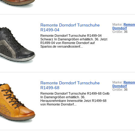
Remonte Dorndorf Turnschuhe
Marke:
Remon
Dorndorf
R1499-04
Größe:
36
Remonte Dorndorf Turnschuhe R1499-04
Schwarz In Damengrößen erhältlich. 36. Jetzt
R1499-04 von Remonte Dorndorf auf
Spartoo.de versandkostenf...
Remonte Dorndorf Turnschuhe
Marke:
Remon
Dorndorf
R1499-68
Größe:
36
Remonte Dorndorf Turnschuhe R1499-68 Gelb
In Damengrößen erhältlich. 36.
Herausnehmbare Innensohle Jetzt R1499-68
von Remonte Dorndorf...