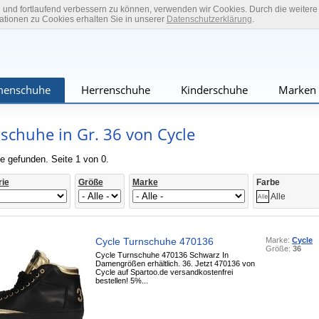
n und fortlaufend verbessern zu können, verwenden wir Cookies. Durch die weiter
tionen zu Cookies erhalten Sie in unserer
Datenschutzerklärung
.
enschuhe
Herrenschuhe
Kinderschuhe
Marken
schuhe in Gr. 36 von Cycle
e gefunden. Seite 1 von 0.
rie
Größe
Marke
Farbe
Alle
Cycle Turnschuhe 470136
Marke:
Cycle
Größe:
36
Cycle Turnschuhe 470136 Schwarz In
Damengrößen erhältlich. 36. Jetzt 470136 von
Cycle auf Spartoo.de versandkostenfrei
bestellen! 5%...