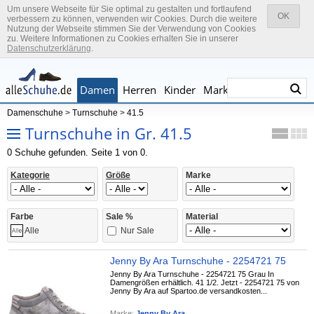
Um unsere Webseite für Sie optimal zu gestalten und fortlaufend
OK
verbessern zu können, verwenden wir Cookies. Durch die weitere
Nutzung der Webseite stimmen Sie der Verwendung von Cookies
zu. Weitere Informationen zu Cookies erhalten Sie in unserer
Datenschutzerklärung
.
Damen
Herren
Kinder
Marken
Damenschuhe
>
Turnschuhe
>
41.5
Turnschuhe in Gr. 41.5
0 Schuhe gefunden. Seite 1 von 0.
Kategorie
Größe
Marke
Farbe
Sale %
Material
Nur Sale
Alle
Jenny By Ara Turnschuhe - 2254721 75
Jenny By Ara Turnschuhe - 2254721 75 Grau In
Damengrößen erhältlich. 41 1/2. Jetzt - 2254721 75 von
Jenny By Ara auf Spartoo.de versandkosten...
Marke:
Jenny By Ara