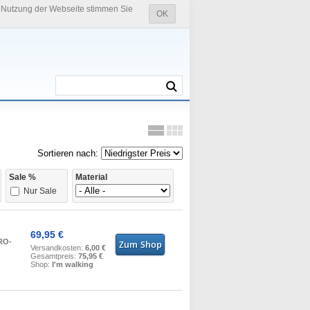
e Nutzung der Webseite stimmen Sie
OK
Sortieren nach:
Sale %
Material
Nur Sale
69,95 €
RO-
Versandkosten:
6,00 €
Gesamtpreis:
75,95 €
Shop:
I'm walking