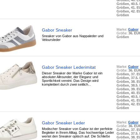
Größen, 40. 
Größen, 40.5.
Größen, 41. 
Größen, 42. 
Größen
Gabor Sneaker
Marke:
Gabor
Größe:
36. EU
Sneaker von Gabor aus Nappaleder und
Größen
Veloursleder
Gabor Sneaker Lederimitat
Marke:
Gabor
Größe:
36. EU
Dieser Sneaker der Marke Gabor ist ein
Größen, 37. 
absoluter Allrounder, der Eleganz und
Größen, 37.5.
Sportlichkeit vereint. Das Design wird
Größen, 38. 
komplettiert durch zwei seitlich...
Größen, 38.5.
Größen, 39. 
Größen, 40. 
Größen, 40.5.
Größen, 41. 
Größen, 42. 
Größen
Gabor Sneaker Leder
Marke:
Gabor
Größe:
36. EU
Modischer Sneaker von Gabor ist der perfekte
Größen, 37. 
Begleiter in Ihrem Alltag. Das hochwertige Leder
Größen, 37.5.
wertet den Sneaker optisch auf. Die Schließe
Größen, 38. 