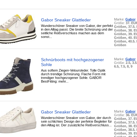
Gabor Sneaker Glattleder
Marke:
Gabor
Größe:
37. EU
Wunderschöner Sneaker von Gabor, der perfekt
Größen, 37.5.
in den Alltag passt. Die breite Schnürung und der
Größen, 38. 
seitliche Reißverschluss machen aus dem
Größen, 39. 
sonst...
Größen, 40. 
Größen, 40.5.
Größen
Schnürboots mit hochgezogener
Marke:
Gabor
Größe:
2.5, 3.5
Sohle
6.5, 7.5, 8, 9
Aus softem Ziegen-Veloursleder. Tolle Optik
durch trendige Schnürung. Flache Form mit
trendiger hochgezogener Sohle. GABOR
BestFitting: mehr...
Gabor Sneaker Glattleder
Marke:
Gabor
Größe:
36. EU
Wunderschöner Sneaker von Gabor, der durch
Größen, 37. 
sein schlichtes Design der perfekte Begleiter für
Größen, 37.5.
den Alltag ist. Der zusätzliche Reißverschluss...
Größen, 38. 
Größen, 38.5.
Größen, 39. 