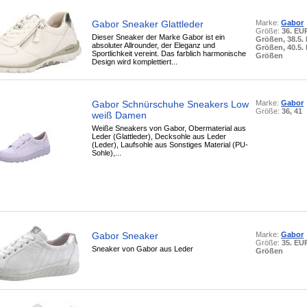
Gabor Sneaker Glattleder
Marke:
Gabor
Größe:
36. EU
Dieser Sneaker der Marke Gabor ist ein
Größen, 38.5.
absoluter Allrounder, der Eleganz und
Größen, 40.5.
Sportlichkeit vereint. Das farblich harmonische
Größen
Design wird komplettiert...
Gabor Schnürschuhe Sneakers Low
Marke:
Gabor
Größe:
36, 41
weiß Damen
Weiße Sneakers von Gabor, Obermaterial aus
Leder (Glattleder), Decksohle aus Leder
(Leder), Laufsohle aus Sonstiges Material (PU-
Sohle),...
Gabor Sneaker
Marke:
Gabor
Größe:
35. EU
Sneaker von Gabor aus Leder
Größen