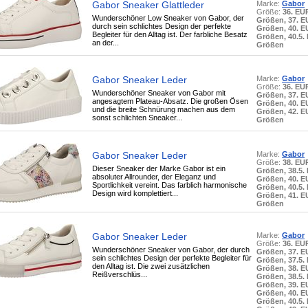
Gabor Sneaker Glattleder
Marke:
Gabor
Größe:
36. EU
Wunderschöner Low Sneaker von Gabor, der
Größen, 37. 
durch sein schlichtes Design der perfekte
Größen, 40. 
Begleiter für den Alltag ist. Der farbliche Besatz
Größen, 40.5.
an der...
Größen
Gabor Sneaker Leder
Marke:
Gabor
Größe:
36. EU
Wunderschöner Sneaker von Gabor mit
Größen, 37. 
angesagtem Plateau-Absatz. Die großen Ösen
Größen, 40. 
und die breite Schnürung machen aus dem
Größen, 42. 
sonst schlichten Sneaker...
Größen
Gabor Sneaker Leder
Marke:
Gabor
Größe:
38. EU
Dieser Sneaker der Marke Gabor ist ein
Größen, 38.5.
absoluter Allrounder, der Eleganz und
Größen, 40. 
Sportlichkeit vereint. Das farblich harmonische
Größen, 40.5.
Design wird komplettiert...
Größen, 41. 
Größen
Gabor Sneaker Leder
Marke:
Gabor
Größe:
36. EU
Wunderschöner Sneaker von Gabor, der durch
Größen, 37. 
sein schlichtes Design der perfekte Begleiter für
Größen, 37.5.
den Alltag ist. Die zwei zusätzlichen
Größen, 38. 
Reißverschlüs...
Größen, 38.5.
Größen, 39. 
Größen, 40. 
Größen, 40.5.