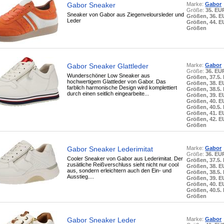
Gabor Sneaker
Marke:
Gabor
Größe:
35. EU
Sneaker von Gabor aus Ziegenveloursleder und
Größen, 36. 
Leder
Größen, 44. 
Größen
Gabor Sneaker Glattleder
Marke:
Gabor
Größe:
36. EU
Wunderschöner Low Sneaker aus
Größen, 37.5.
hochwertigem Glattleder von Gabor. Das
Größen, 38. 
farblich harmonische Design wird komplettiert
Größen, 38.5.
durch einen seitlich eingearbeite...
Größen, 39. 
Größen, 40. 
Größen, 40.5.
Größen, 41. 
Größen, 42. 
Größen
Gabor Sneaker Lederimitat
Marke:
Gabor
Größe:
36. EU
Cooler Sneaker von Gabor aus Lederimitat. Der
Größen, 37.5.
zusätliche Reißverschluss sieht nicht nur cool
Größen, 38. 
aus, sondern erleichtern auch den Ein- und
Größen, 38.5.
Ausstieg....
Größen, 39. 
Größen, 40. 
Größen, 40.5.
Größen
Gabor Sneaker Leder
Marke:
Gabor