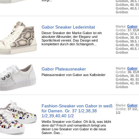
sorgt...
Größen, 38.5.
Größen, 40. 
Größen, 40.5.
Größen
Gabor Sneaker Lederimitat
Marke:
Gabor
Größe:
37. EU
Dieser Sneaker der Marke Gabor ist ein
Größen, 37.5.
absoluter Allrounder, der Eleganz und
Größen, 38. 
Sportlichkeit vereint. Das Design wird
Größen, 38.5.
komplettiert durch den Schlangenh...
Größen, 40. 
Größen, 40.5.
Größen
Gabor Plateausneaker
Marke:
Gabor
Größe:
36. EU
Plateausneaker von Gabor aus Kalbsleder
Größen, 38. 
Größen, 40. 
Größen, 41. 
Größen
Fashion-Sneaker von Gabor in weiß
Marke:
Gabor
Größe:
37 1/2,
für Damen. Gr. 37 1/2,38,38
1/2
1/2,39,40,40 1/2
Weiße Sneaker von Gabor. Oh là là, was blüht
denn da? Frisch und romantisch bringt uns
dieser Low-Sneaker von Gabor in die neue
Saison. Das...