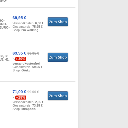
EURO-
69,95 €
RO-
Versandkosten:
6,00 €
EURO-
Gesamtpreis:
75,95 €
 EURO-
Shop:
I'm walking
69,95 €
99,95 €
 38, 38
-30%
1/2, 41,
versandkostenfrei
Gesamtpreis:
69,95 €
Shop:
Görtz
71,00 €
99,00 €
-28%
Versandkosten:
2,95 €
Gesamtpreis:
73,95 €
Shop:
Mirapodo