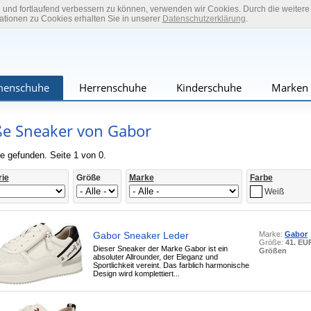
n und fortlaufend verbessern zu können, verwenden wir Cookies. Durch die weiter
tionen zu Cookies erhalten Sie in unserer
Datenschutzerklärung
.
enschuhe
Herrenschuhe
Kinderschuhe
Marken
e Sneaker von Gabor
e gefunden. Seite 1 von 0.
rie
Größe
Marke
Farbe
Weiß
Gabor Sneaker Leder
Marke:
Gabor
Größe:
41. EU
Dieser Sneaker der Marke Gabor ist ein
Größen
absoluter Allrounder, der Eleganz und
Sportlichkeit vereint. Das farblich harmonische
Design wird komplettiert...