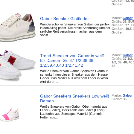
Größen, 42. 
Größen
Gabor Sneaker Glattleder
Marke:
Gabor
Größe:
36. EU
Wunderschöner Sneaker von Gabor, der perfekt
Größen, 37. 
in den Alltag passt. Die breite Schnürung und der
Größen, 40.5.
seitliche Reißverschluss machen aus dem
Größen
sonst...
Trend-Sneaker von Gabor in weiß
Marke:
Gabor
Größe:
37 1/2,
für Damen. Gr. 37 1/2,38,38
1/2, 39, 40, 40 
1/2,39,40,40 1/2,41,42
42
Weiße Sneaker von Gabor. Sportiven Glamour
schenkt Ihnen dieser Sneaker aus dem Hause
Gabor. Das Modell aus weichem Leder in Weiß
wird durch...
Gabor Sneakers Sneakers Low weiß
Marke:
Gabor
Größe:
36
Damen
Weiße Sneakers von Gabor, Obermaterial aus
Leder (Leder), Decksohle aus Leder (Leder),
Laufsohle aus Sonstiges Material (Gummi),
Futter aus...