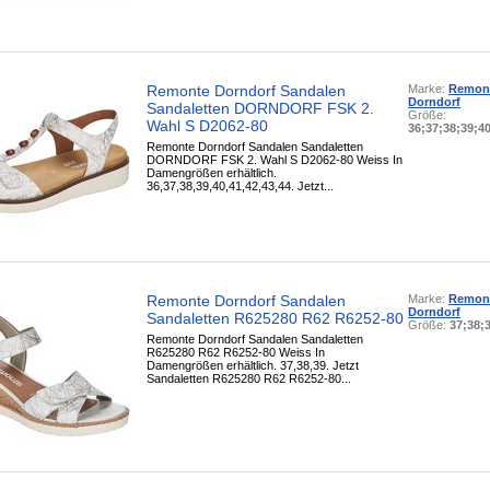
Remonte Dorndorf Sandalen
Marke:
Remon
Dorndorf
Sandaletten DORNDORF FSK 2.
Größe:
Wahl S D2062-80
36;37;38;39;4
Remonte Dorndorf Sandalen Sandaletten
DORNDORF FSK 2. Wahl S D2062-80 Weiss In
Damengrößen erhältlich.
36,37,38,39,40,41,42,43,44. Jetzt...
Remonte Dorndorf Sandalen
Marke:
Remon
Dorndorf
Sandaletten R625280 R62 R6252-80
Größe:
37;38;
Remonte Dorndorf Sandalen Sandaletten
R625280 R62 R6252-80 Weiss In
Damengrößen erhältlich. 37,38,39. Jetzt
Sandaletten R625280 R62 R6252-80...