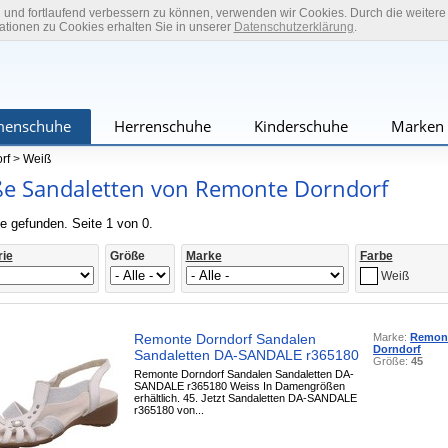
n und fortlaufend verbessern zu können, verwenden wir Cookies. Durch die weiter
tionen zu Cookies erhalten Sie in unserer
Datenschutzerklärung
.
enschuhe
Herrenschuhe
Kinderschuhe
Marken
rf
>
Weiß
e Sandaletten von Remonte Dorndorf
e gefunden. Seite 1 von 0.
rie
Größe
Marke
Farbe
Weiß
Remonte Dorndorf Sandalen
Marke:
Remon
Dorndorf
Sandaletten DA-SANDALE r365180
Größe:
45
Remonte Dorndorf Sandalen Sandaletten DA-
SANDALE r365180 Weiss In Damengrößen
erhältlich. 45. Jetzt Sandaletten DA-SANDALE
r365180 von...