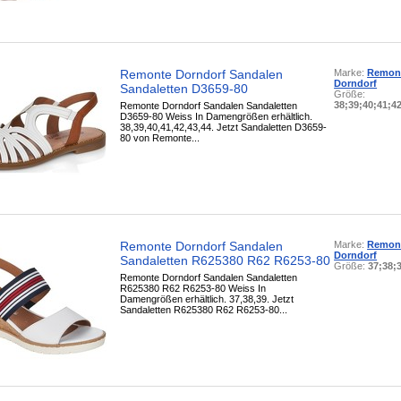
Remonte Dorndorf Sandalen
Marke:
Remon
Dorndorf
Sandaletten D3659-80
Größe:
38;39;40;41;4
Remonte Dorndorf Sandalen Sandaletten
D3659-80 Weiss In Damengrößen erhältlich.
38,39,40,41,42,43,44. Jetzt Sandaletten D3659-
80 von Remonte...
Remonte Dorndorf Sandalen
Marke:
Remon
Dorndorf
Sandaletten R625380 R62 R6253-80
Größe:
37;38;
Remonte Dorndorf Sandalen Sandaletten
R625380 R62 R6253-80 Weiss In
Damengrößen erhältlich. 37,38,39. Jetzt
Sandaletten R625380 R62 R6253-80...