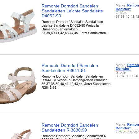
Remonte Dorndorf Sandalen
Marke:
Remon
Dorndorf
Sandaletten Leichte Sandalette
Größe:
D4052-90
37;39;40;41;4
Remonte Dorndorf Sandalen Sandaletten
Leichte Sandalette D4052-90 Weiss In
Damengrößen erhältlich.
37,39,40,41,42,43,44,45. Jetzt Sandaletten...
Remonte Dorndorf Sandalen
Marke:
Remon
Dorndorf
Sandaletten R3641-81
Größe:
36;37;38;39;4
Remonte Dorndorf Sandalen Sandaletten
R3641-81 Weiss In Damengrößen erhältlich.
36,37,38,39,40,41,42,43,44. Jetzt Sandaletten
R3641-81...
Remonte Dorndorf Sandalen
Marke:
Remon
Dorndorf
Sandaletten R 3630.90
Größe:
37;38;
Remonte Dorndorf Sandalen Sandaletten R