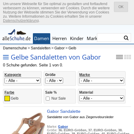
Um unsere Webseite für Sie optimal zu gestalten und fortlaufend
OK
verbessern zu können, verwenden wir Cookies. Durch die weitere
Nutzung der Webseite stimmen Sie der Verwendung von Cookies
zu. Weitere Informationen zu Cookies erhalten Sie in unserer
Datenschutzerklärung
.
Damen
Herren
Kinder
Marken
Damenschuhe
>
Sandaletten
>
Gabor
>
Gelb
Gelbe Sandaletten von Gabor
0 Schuhe gefunden. Seite 1 von 0.
Kategorie
Größe
Marke
Farbe
Sale %
Material
Nur Sale
Gelb
Gabor Sandalette
Sandalette von Gabor aus Ziegenveloursleder
Marke:
Gabor
Größe:
36. EURO-Größen, 37. EURO-Größen, 38.
EURO-Größen, 39. EURO-Größen, 40. EURO-Größen,