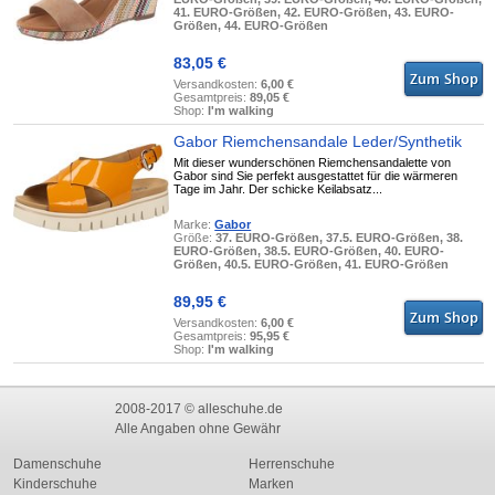
41. EURO-Größen, 42. EURO-Größen, 43. EURO-
Größen, 44. EURO-Größen
83,05 €
Versandkosten:
6,00 €
Gesamtpreis:
89,05 €
Shop:
I'm walking
Gabor Riemchensandale Leder/Synthetik
Mit dieser wunderschönen Riemchensandalette von
Gabor sind Sie perfekt ausgestattet für die wärmeren
Tage im Jahr. Der schicke Keilabsatz...
Marke:
Gabor
Größe:
37. EURO-Größen, 37.5. EURO-Größen, 38.
EURO-Größen, 38.5. EURO-Größen, 40. EURO-
Größen, 40.5. EURO-Größen, 41. EURO-Größen
89,95 €
Versandkosten:
6,00 €
Gesamtpreis:
95,95 €
Shop:
I'm walking
2008-2017 © alleschuhe.de
Alle Angaben ohne Gewähr
Damenschuhe
Herrenschuhe
Kinderschuhe
Marken