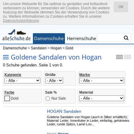
Um unsere Webseite für Sie optimal zu gestalten und fortlaufend
OK
verbessern zu können, verwenden wir Cookies. Durch die weitere
Nutzung der Webseite stimmen Sie der Verwendung von Cookies
zu. Weitere Informationen zu Cookies erhalten Sie in unserer
Datenschutzerklärung
.
Damenschuhe
Herrenschuhe
Kinderschuhe
Marken
Damenschuhe
>
Sandalen
>
Hogan
>
Gold
Goldene Sandalen von Hogan
0 Schuhe gefunden. Seite 1 von 0.
Kategorie
Größe
Marke
Farbe
Sale %
Material
Nur Sale
Gold
HOGAN Sandalen
Goldene Sandalen von Hogan (auch in Silber erhältlich);
Material: Leder; Innenfutter in Leder, einfarbig, gehärtetes
Leder, runde Spitze, Lamé-Loo...
Marke:
Hogan