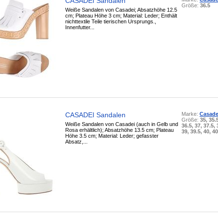
CASADEI Sandalen
Größe:
36.5
Weiße Sandalen von Casadei; Absatzhöhe 12.5
cm; Plateau Höhe 3 cm; Material: Leder; Enthält
nichttextile Teile tierischen Ursprungs.,
Innenfutter...
CASADEI Sandalen
Marke:
Casade
Größe:
35, 35.
Weiße Sandalen von Casadei (auch in Gelb und
36.5, 37, 37.5, 
Rosa erhältlich); Absatzhöhe 13.5 cm; Plateau
39, 39.5, 40, 40
Höhe 3.5 cm; Material: Leder; gefasster
Absatz,...