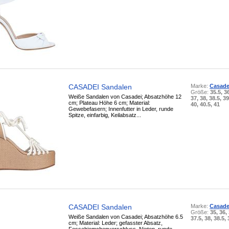
CASADEI Sandalen
Marke:
Casade
Größe:
35.5, 36
Weiße Sandalen von Casadei; Absatzhöhe 12
37, 38, 38.5, 39
cm; Plateau Höhe 6 cm; Material:
40, 40.5, 41
Gewebefasern; Innenfutter in Leder, runde
Spitze, einfarbig, Keilabsatz...
CASADEI Sandalen
Marke:
Casade
Größe:
35, 36,
Weiße Sandalen von Casadei; Absatzhöhe 6.5
37.5, 38, 38.5, 
cm; Material: Leder; gefasster Absatz,