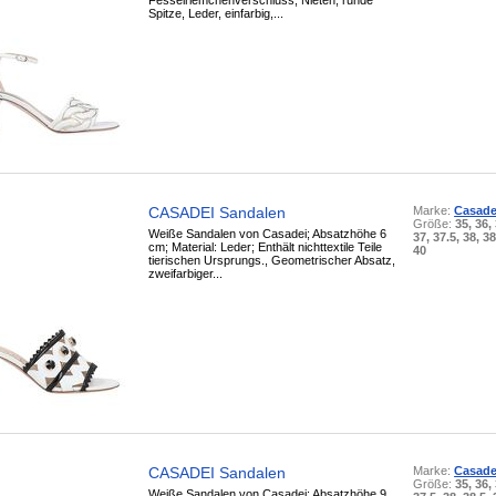
Fesselriemchenverschluss, Nieten, runde
Spitze, Leder, einfarbig,...
CASADEI Sandalen
Marke:
Casade
Größe:
35, 36,
Weiße Sandalen von Casadei; Absatzhöhe 6
37, 37.5, 38, 38
cm; Material: Leder; Enthält nichttextile Teile
40
tierischen Ursprungs., Geometrischer Absatz,
zweifarbiger...
CASADEI Sandalen
Marke:
Casade
Größe:
35, 36,
Weiße Sandalen von Casadei; Absatzhöhe 9