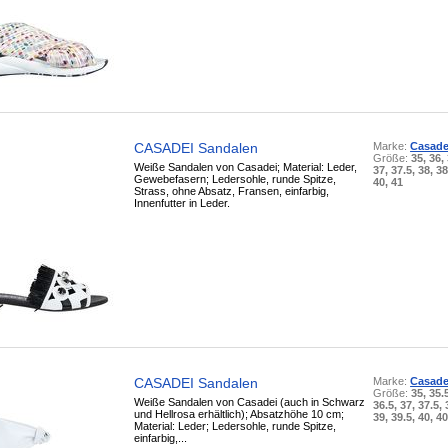
CASADEI Sandalen
Marke:
Casade
Größe:
35, 36,
Weiße Sandalen von Casadei; Material: Leder,
37, 37.5, 38, 38
Gewebefasern; Ledersohle, runde Spitze,
40, 41
Strass, ohne Absatz, Fransen, einfarbig,
Innenfutter in Leder.
CASADEI Sandalen
Marke:
Casade
Größe:
35, 35.
Weiße Sandalen von Casadei (auch in Schwarz
36.5, 37, 37.5, 
und Hellrosa erhältlich); Absatzhöhe 10 cm;
39, 39.5, 40, 40
Material: Leder; Ledersohle, runde Spitze,
einfarbig,...