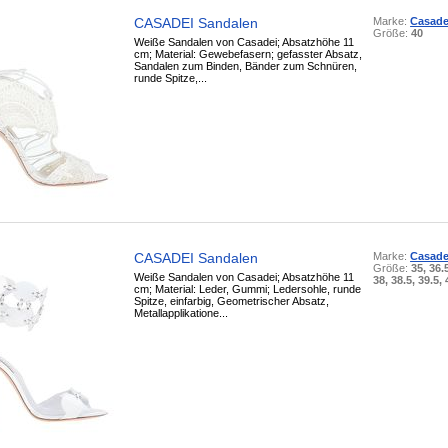
CASADEI Sandalen
Marke:
Casade
Größe:
40
Weiße Sandalen von Casadei; Absatzhöhe 11
cm; Material: Gewebefasern; gefasster Absatz,
Sandalen zum Binden, Bänder zum Schnüren,
runde Spitze,...
CASADEI Sandalen
Marke:
Casade
Größe:
35, 36.5
Weiße Sandalen von Casadei; Absatzhöhe 11
38, 38.5, 39.5, 
cm; Material: Leder, Gummi; Ledersohle, runde
Spitze, einfarbig, Geometrischer Absatz,
Metallapplikatione...