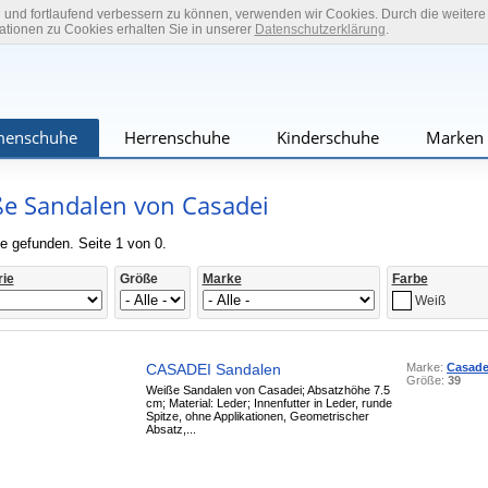
n und fortlaufend verbessern zu können, verwenden wir Cookies. Durch die weiter
tionen zu Cookies erhalten Sie in unserer
Datenschutzerklärung
.
enschuhe
Herrenschuhe
Kinderschuhe
Marken
e Sandalen von Casadei
e gefunden. Seite 1 von 0.
rie
Größe
Marke
Farbe
Weiß
CASADEI Sandalen
Marke:
Casade
Größe:
39
Weiße Sandalen von Casadei; Absatzhöhe 7.5
cm; Material: Leder; Innenfutter in Leder, runde
Spitze, ohne Applikationen, Geometrischer
Absatz,...