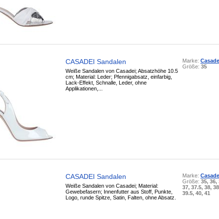
CASADEI Sandalen
Marke:
Casade
Größe:
35
Weiße Sandalen von Casadei; Absatzhöhe 10.5
cm; Material: Leder; Pfennigabsatz, einfarbig,
Lack-Effekt, Schnalle, Leder, ohne
Applikationen,...
CASADEI Sandalen
Marke:
Casade
Größe:
35, 36,
Weiße Sandalen von Casadei; Material:
37, 37.5, 38, 38
Gewebefasern; Innenfutter aus Stoff, Punkte,
39.5, 40, 41
Logo, runde Spitze, Satin, Falten, ohne Absatz.