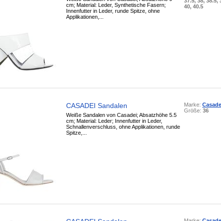
37.5, 38, 38.5, 
cm; Material: Leder, Synthetische Fasern;
40, 40.5
Innenfutter in Leder, runde Spitze, ohne
Applikationen,...
CASADEI Sandalen
Marke:
Casade
Größe:
36
Weiße Sandalen von Casadei; Absatzhöhe 5.5
cm; Material: Leder; Innenfutter in Leder,
Schnallenverschluss, ohne Applikationen, runde
Spitze,...
Marke:
Casade