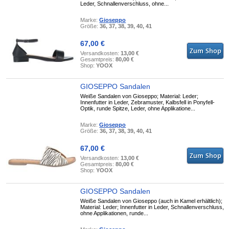
Leder, Schnallenverschluss, ohne...
Marke:
Gioseppo
Größe:
36, 37, 38, 39, 40, 41
67,00 €
Versandkosten:
13,00 €
Gesamtpreis:
80,00 €
Shop:
YOOX
GIOSEPPO Sandalen
Weiße Sandalen von Gioseppo; Material: Leder;
Innenfutter in Leder, Zebramuster, Kalbsfell in Ponyfell-
Optik, runde Spitze, Leder, ohne Applikatione...
Marke:
Gioseppo
Größe:
36, 37, 38, 39, 40, 41
67,00 €
Versandkosten:
13,00 €
Gesamtpreis:
80,00 €
Shop:
YOOX
GIOSEPPO Sandalen
Weiße Sandalen von Gioseppo (auch in Kamel erhältlich);
Material: Leder; Innenfutter in Leder, Schnallenverschluss,
ohne Applikationen, runde...