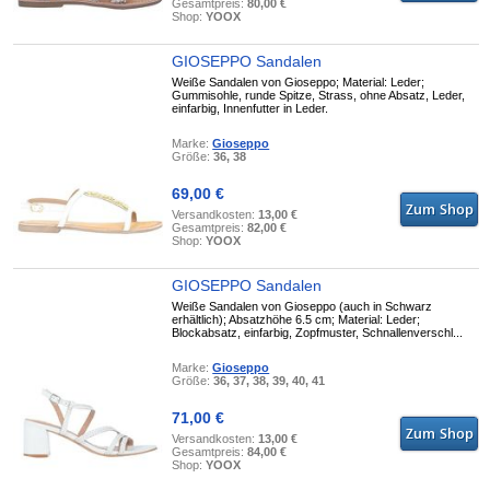
Gesamtpreis:
80,00 €
Shop:
YOOX
GIOSEPPO Sandalen
Weiße Sandalen von Gioseppo; Material: Leder;
Gummisohle, runde Spitze, Strass, ohne Absatz, Leder,
einfarbig, Innenfutter in Leder.
Marke:
Gioseppo
Größe:
36, 38
69,00 €
Versandkosten:
13,00 €
Gesamtpreis:
82,00 €
Shop:
YOOX
GIOSEPPO Sandalen
Weiße Sandalen von Gioseppo (auch in Schwarz
erhältlich); Absatzhöhe 6.5 cm; Material: Leder;
Blockabsatz, einfarbig, Zopfmuster, Schnallenverschl...
Marke:
Gioseppo
Größe:
36, 37, 38, 39, 40, 41
71,00 €
Versandkosten:
13,00 €
Gesamtpreis:
84,00 €
Shop:
YOOX