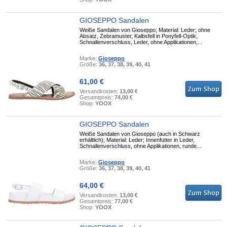
GIOSEPPO Sandalen
Weiße Sandalen von Gioseppo; Material: Leder; ohne
Absatz, Zebramuster, Kalbsfell in Ponyfell-Optik,
Schnallenverschluss, Leder, ohne Applikationen,...
Marke:
Gioseppo
Größe:
36, 37, 38, 39, 40, 41
61,00 €
Versandkosten:
13,00 €
Gesamtpreis:
74,00 €
Shop:
YOOX
GIOSEPPO Sandalen
Weiße Sandalen von Gioseppo (auch in Schwarz
erhältlich); Material: Leder; Innenfutter in Leder,
Schnallenverschluss, ohne Applikationen, runde...
Marke:
Gioseppo
Größe:
36, 37, 38, 39, 40, 41
64,00 €
Versandkosten:
13,00 €
Gesamtpreis:
77,00 €
Shop:
YOOX