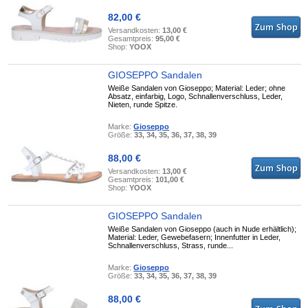
82,00 €
Versandkosten:
13,00 €
Gesamtpreis:
95,00 €
Shop:
YOOX
GIOSEPPO Sandalen
Weiße Sandalen von Gioseppo; Material: Leder; ohne
Absatz, einfarbig, Logo, Schnallenverschluss, Leder,
Nieten, runde Spitze.
Marke:
Gioseppo
Größe:
33, 34, 35, 36, 37, 38, 39
88,00 €
Versandkosten:
13,00 €
Gesamtpreis:
101,00 €
Shop:
YOOX
GIOSEPPO Sandalen
Weiße Sandalen von Gioseppo (auch in Nude erhältlich);
Material: Leder, Gewebefasern; Innenfutter in Leder,
Schnallenverschluss, Strass, runde...
Marke:
Gioseppo
Größe:
33, 34, 35, 36, 37, 38, 39
88,00 €