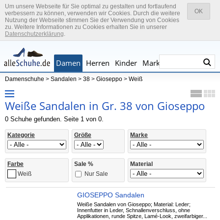
Um unsere Webseite für Sie optimal zu gestalten und fortlaufend
OK
verbessern zu können, verwenden wir Cookies. Durch die weitere
Nutzung der Webseite stimmen Sie der Verwendung von Cookies
zu. Weitere Informationen zu Cookies erhalten Sie in unserer
Datenschutzerklärung
.
Damen
Herren
Kinder
Marken
Damenschuhe
>
Sandalen
>
38
>
Gioseppo
>
Weiß
Weiße Sandalen in Gr. 38 von Gioseppo
0 Schuhe gefunden. Seite 1 von 0.
Kategorie
Größe
Marke
Farbe
Sale %
Material
Nur Sale
Weiß
GIOSEPPO Sandalen
Weiße Sandalen von Gioseppo; Material: Leder;
Innenfutter in Leder, Schnallenverschluss, ohne
Applikationen, runde Spitze, Lamé-Look, zweifarbiger...