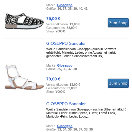
Marke:
Gioseppo
Größe:
36, 37, 38, 39, 40, 41
75,00 €
Versandkosten:
13,00 €
Gesamtpreis:
88,00 €
Shop:
YOOX
GIOSEPPO Sandalen
Weiße Sandalen von Gioseppo (auch in Schwarz
erhältlich); Material: Leder; ohne Absatz, einfarbig,
gehärtetes Leder, Schnallenverschluss,...
Marke:
Gioseppo
Größe:
35, 36, 37, 38
79,00 €
Versandkosten:
13,00 €
Gesamtpreis:
92,00 €
Shop:
YOOX
GIOSEPPO Sandalen
Weiße Sandalen von Gioseppo (auch in Silber erhältlich);
Material: Leder; runde Spitze, Glitter, Lamé-Look,
Multicolor-Print, Leder, Logo,...
Marke:
Gioseppo
Größe:
33, 34, 35, 36, 37, 38, 39