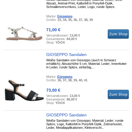
Absatz, Animal-Print, Kalbsfell in Ponyfell-Optik,
Schnallenverschluss, Leder, Logo, runde Spitze.
Marke:
Gioseppo
Größe:
33, 34, 35, 36, 37, 38, 39
71,00 €
Versandkosten:
13,00 €
Gesamtpreis:
84,00 €
Shop:
YOOX
GIOSEPPO Sandalen
Weiße Sandalen von Gioseppo (auch in Schwarz
erhältlich); Absatzhöhe 5 cm; Material: Leder; Innenfutter
in Leder, runde Spitze, einfarbig,...
Marke:
Gioseppo
Größe:
36, 37, 38, 39, 40, 41
73,00 €
Versandkosten:
13,00 €
Gesamtpreis:
86,00 €
Shop:
YOOX
GIOSEPPO Sandalen
Weiße Sandalen von Gioseppo; Material: Leder; runde
Spitze, Logo, Kalbsfell in Ponyfell-Optik, Zebramuster,
Leder, Metallapplikationen, Klettverschl...