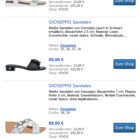
Versandkosten:
13,00 €
Gesamtpreis:
101,00 €
Shop:
YOOX
GIOSEPPO Sandalen
Weiße Sandalen von Gioseppo (auch in Schwarz
erhältlich); Absatzhöhe 2.5 cm; Material: Leder;
Gummisohle, runde Spitze, Schnalle, Blockabsatz,...
Marke:
Gioseppo
Größe:
35, 36, 37, 38
89,00 €
Versandkosten:
13,00 €
Gesamtpreis:
102,00 €
Shop:
YOOX
GIOSEPPO Sandalen
Weiße Sandalen von Gioseppo; Absatzhöhe 7 cm; Plateau
Höhe 3 cm; Material: Gewebefasern; flexible Gummisohle,
runde Spitze, ohne Applikationen,...
Marke:
Gioseppo
Größe:
38, 39
89,00 €
Versandkosten:
13,00 €
Gesamtpreis:
102,00 €
Shop:
YOOX