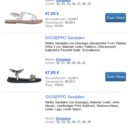
Marke:
Gioseppo
Größe:
33, 34, 35, 36, 37, 38, 39
67,00 €
Versandkosten:
13,00 €
Gesamtpreis:
80,00 €
Shop:
YOOX
GIOSEPPO Sandalen
Weiße Sandalen von Gioseppo; Absatzhöhe 3 cm; Plateau
Höhe 2 cm; Material: Leder; Flatform, Zebramuster,
Kalbsfell in Ponyfell-Optik, Schnallenver...
Marke:
Gioseppo
Größe:
36, 37, 38, 39, 40, 41
67,00 €
Versandkosten:
13,00 €
Gesamtpreis:
80,00 €
Shop:
YOOX
GIOSEPPO Sandalen
Weiße Sandalen von Gioseppo; Material: Leder; ohne
Absatz, zweifarbiger Print, Aufdruck, Klettverschluss,
Leder, Logo, runde Spitze.
Marke:
Gioseppo
Größe:
33, 34, 35, 36, 37, 38, 39