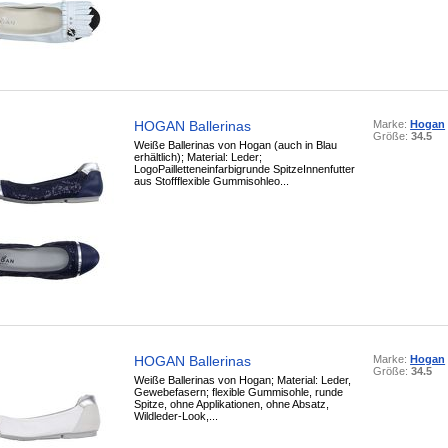
HOGAN Ballerinas
Marke:
Hogan
Größe:
34.5
Weiße Ballerinas von Hogan (auch in Blau
erhältlich); Material: Leder;
LogoPailletteneinfarbigrunde SpitzeInnenfutter
aus Stoffflexible Gummisohleo...
HOGAN Ballerinas
Marke:
Hogan
Größe:
34.5
Weiße Ballerinas von Hogan; Material: Leder,
Gewebefasern; flexible Gummisohle, runde
Spitze, ohne Applikationen, ohne Absatz,
Wildleder-Look,...