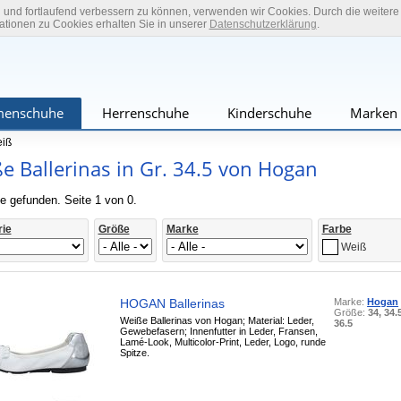
n und fortlaufend verbessern zu können, verwenden wir Cookies. Durch die weiter
tionen zu Cookies erhalten Sie in unserer
Datenschutzerklärung
.
enschuhe
Herrenschuhe
Kinderschuhe
Marken
iß
e Ballerinas in Gr. 34.5 von Hogan
e gefunden. Seite 1 von 0.
rie
Größe
Marke
Farbe
Weiß
HOGAN Ballerinas
Marke:
Hogan
Größe:
34, 34.
Weiße Ballerinas von Hogan; Material: Leder,
36.5
Gewebefasern; Innenfutter in Leder, Fransen,
Lamé-Look, Multicolor-Print, Leder, Logo, runde
Spitze.