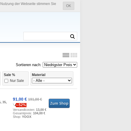
e Nutzung der Webseite stimmen Sie
OK
Sortieren nach:
Sale %
Material
Nur Sale
91,00 €
191,00 €
5, 35,
-52%
Versandkosten:
13,00 €
Gesamtpreis:
104,00 €
Shop:
YOOX