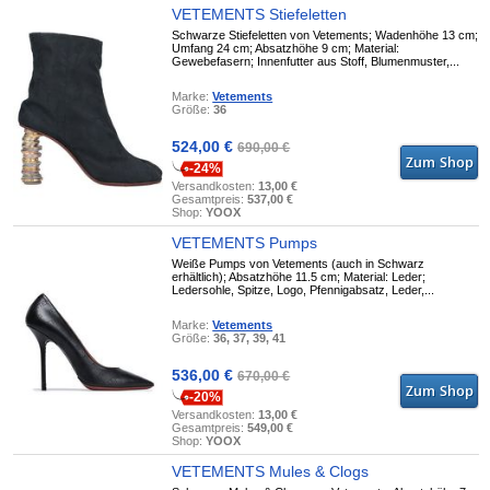
VETEMENTS Stiefeletten
Schwarze Stiefeletten von Vetements; Wadenhöhe 13 cm;
Umfang 24 cm; Absatzhöhe 9 cm; Material:
Gewebefasern; Innenfutter aus Stoff, Blumenmuster,...
Marke:
Vetements
Größe:
36
524,00 €
690,00 €
-24%
Versandkosten:
13,00 €
Gesamtpreis:
537,00 €
Shop:
YOOX
VETEMENTS Pumps
Weiße Pumps von Vetements (auch in Schwarz
erhältlich); Absatzhöhe 11.5 cm; Material: Leder;
Ledersohle, Spitze, Logo, Pfennigabsatz, Leder,...
Marke:
Vetements
Größe:
36, 37, 39, 41
536,00 €
670,00 €
-20%
Versandkosten:
13,00 €
Gesamtpreis:
549,00 €
Shop:
YOOX
VETEMENTS Mules & Clogs