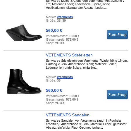
Schwarze Mules & Clogs von Vetements; Absatzhöhe 7
cm; Material: Leder; Ledersohle, Spitze, ohne
Applikationen, skulpturaler Absatz, Leder,...
Marke:
Vetements
Größe:
38, 39
560,00 €
Versandkosten:
13,00 €
Gesamtpreis:
573,00 €
Shop:
YOOX
VETEMENTS Stiefeletten
Schwarze Stiefeletten von Vetements; Wadenhöhe 16 cm;
Umfang 25 cm; Absatzhöhe 3 cm; Material: Leder;
Ledersohle, runde Spitze, einfarbig,...
Marke:
Vetements
Größe:
36
560,00 €
Versandkosten:
13,00 €
Gesamtpreis:
573,00 €
Shop:
YOOX
VETEMENTS Sandalen
Schwarze Sandalen von Vetements (auch in Fuchsia
erhältlich); Absatzhöhe 9.5 cm; Material: Leder; gefasster
Absatz, einfarbig, Fluo, Geometrischer...