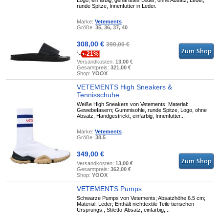
Logo, einfarbig, gehärtetes Leder, ohne Absatz, Leder,
runde Spitze, Innenfutter in Leder.
Marke:
Vetements
Größe:
35, 36, 37, 40
308,00 €
390,00 €
-21%
Versandkosten:
13,00 €
Gesamtpreis:
321,00 €
Shop:
YOOX
VETEMENTS High Sneakers &
Tennisschuhe
Weiße High Sneakers von Vetements; Material:
Gewebefasern; Gummisohle, runde Spitze, Logo, ohne
Absatz, Handgestrickt, einfarbig, Innenfutter...
Marke:
Vetements
Größe:
38.5
349,00 €
Versandkosten:
13,00 €
Gesamtpreis:
362,00 €
Shop:
YOOX
VETEMENTS Pumps
Schwarze Pumps von Vetements; Absatzhöhe 6.5 cm;
Material: Leder; Enthält nichttextile Teile tierischen
Ursprungs., Stiletto-Absatz, einfarbig,...