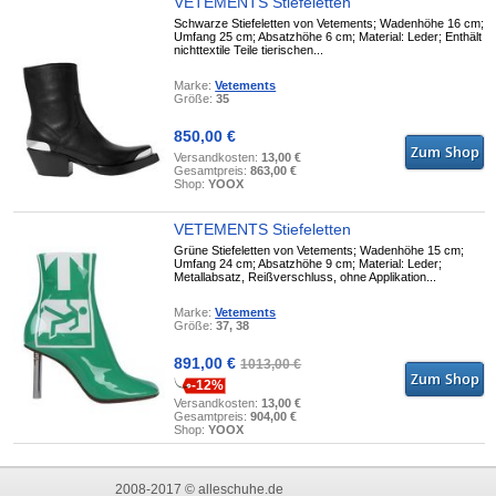
VETEMENTS Stiefeletten
Schwarze Stiefeletten von Vetements; Wadenhöhe 16 cm;
Umfang 25 cm; Absatzhöhe 6 cm; Material: Leder; Enthält
nichttextile Teile tierischen...
Marke:
Vetements
Größe:
35
850,00 €
Versandkosten:
13,00 €
Gesamtpreis:
863,00 €
Shop:
YOOX
VETEMENTS Stiefeletten
Grüne Stiefeletten von Vetements; Wadenhöhe 15 cm;
Umfang 24 cm; Absatzhöhe 9 cm; Material: Leder;
Metallabsatz, Reißverschluss, ohne Applikation...
Marke:
Vetements
Größe:
37, 38
891,00 €
1013,00 €
-12%
Versandkosten:
13,00 €
Gesamtpreis:
904,00 €
Shop:
YOOX
2008-2017 © alleschuhe.de