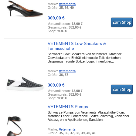
Marke:
Vetements
Größe:
35, 36, 40
369,00 €
Versandkosten:
13,00 €
Gesamtpreis:
382,00 €
Shop:
YOOX
VETEMENTS Low Sneakers &
Tennisschuhe
Schwarze Low Sneakers von Vetements; Material:
Gewebefasern; Enthält nichttextile Teile tierischen
Ursprungs., runde Spitze, Logo, Innenfutter...
Marke:
Vetements
Größe:
36, 37
369,00 €
Versandkosten:
13,00 €
Gesamtpreis:
382,00 €
Shop:
YOOX
VETEMENTS Pumps
Schwarze Pumps von Vetements; Absatzhöhe 8 cm;
Material: Leder; Ledersohle, Spitze, einfarbig, konischer
Absatz, ohne Applikationen, Sandalen...
Marke:
Vetements
Größe:
35, 36, 37, 38, 39, 40, 41