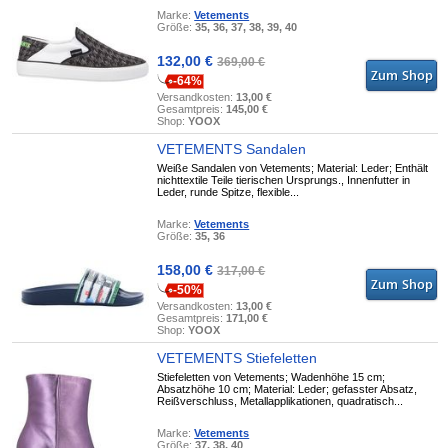
Marke:
Vetements
Größe:
35, 36, 37, 38, 39, 40
132,00 €
369,00 €
-64%
Versandkosten:
13,00 €
Gesamtpreis:
145,00 €
Shop:
YOOX
VETEMENTS Sandalen
Weiße Sandalen von Vetements; Material: Leder; Enthält
nichttextile Teile tierischen Ursprungs., Innenfutter in
Leder, runde Spitze, flexible...
Marke:
Vetements
Größe:
35, 36
158,00 €
317,00 €
-50%
Versandkosten:
13,00 €
Gesamtpreis:
171,00 €
Shop:
YOOX
VETEMENTS Stiefeletten
Stiefeletten von Vetements; Wadenhöhe 15 cm;
Absatzhöhe 10 cm; Material: Leder; gefasster Absatz,
Reißverschluss, Metallapplikationen, quadratisch...
Marke:
Vetements
Größe:
37, 38, 40