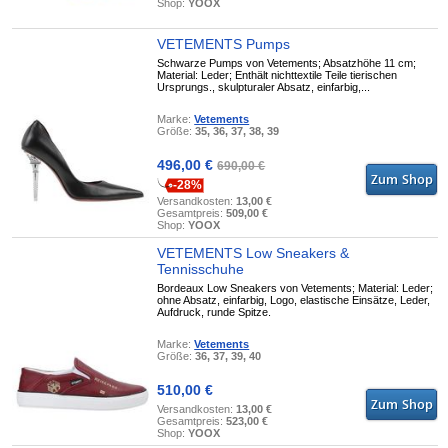
Shop:
YOOX
VETEMENTS Pumps
Schwarze Pumps von Vetements; Absatzhöhe 11 cm;
Material: Leder; Enthält nichttextile Teile tierischen
Ursprungs., skulpturaler Absatz, einfarbig,...
Marke:
Vetements
Größe:
35, 36, 37, 38, 39
496,00 €
690,00 €
-28%
Versandkosten:
13,00 €
Gesamtpreis:
509,00 €
Shop:
YOOX
VETEMENTS Low Sneakers &
Tennisschuhe
Bordeaux Low Sneakers von Vetements; Material: Leder;
ohne Absatz, einfarbig, Logo, elastische Einsätze, Leder,
Aufdruck, runde Spitze.
Marke:
Vetements
Größe:
36, 37, 39, 40
510,00 €
Versandkosten:
13,00 €
Gesamtpreis:
523,00 €
Shop:
YOOX