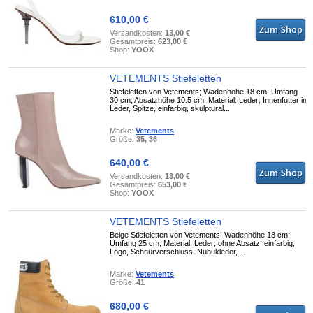
610,00 €
Versandkosten:
13,00 €
Gesamtpreis:
623,00 €
Shop:
YOOX
VETEMENTS Stiefeletten
Stiefeletten von Vetements; Wadenhöhe 18 cm; Umfang
30 cm; Absatzhöhe 10.5 cm; Material: Leder; Innenfutter in
Leder, Spitze, einfarbig, skulptural...
Marke:
Vetements
Größe:
35, 36
640,00 €
Versandkosten:
13,00 €
Gesamtpreis:
653,00 €
Shop:
YOOX
VETEMENTS Stiefeletten
Beige Stiefeletten von Vetements; Wadenhöhe 18 cm;
Umfang 25 cm; Material: Leder; ohne Absatz, einfarbig,
Logo, Schnürverschluss, Nubukleder,...
Marke:
Vetements
Größe:
41
680,00 €