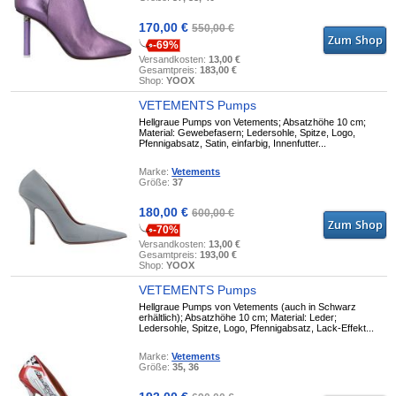
170,00 €
550,00 €
-69%
Versandkosten:
13,00 €
Gesamtpreis:
183,00 €
Shop:
YOOX
VETEMENTS Pumps
Hellgraue Pumps von Vetements; Absatzhöhe 10 cm;
Material: Gewebefasern; Ledersohle, Spitze, Logo,
Pfennigabsatz, Satin, einfarbig, Innenfutter...
Marke:
Vetements
Größe:
37
180,00 €
600,00 €
-70%
Versandkosten:
13,00 €
Gesamtpreis:
193,00 €
Shop:
YOOX
VETEMENTS Pumps
Hellgraue Pumps von Vetements (auch in Schwarz
erhältlich); Absatzhöhe 10 cm; Material: Leder;
Ledersohle, Spitze, Logo, Pfennigabsatz, Lack-Effekt...
Marke:
Vetements
Größe:
35, 36