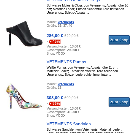
Schwarze Mules & Clogs von Vetements; Absatzhöhe 10
cm; Material: Leder; Enthält nichttextile Teile tierischen
Ursprungs., Stiletto-Absatz,...
Marke:
Vetements
Größe:
36, 37, 40
286,00 €
520,00 €
-45%
Versandkosten:
13,00 €
Gesamtpreis:
299,00 €
Shop:
YOOX
VETEMENTS Pumps
Weiße Pumps von Vetements; Absatzhöhe 11 cm;
Material: Leder; Enthält nichttextile Teile tierischen
Ursprungs., Spitze, Ledersohle, Innenfutter...
Marke:
Vetements
Größe:
36
303,00 €
690,00 €
-56%
Versandkosten:
13,00 €
Gesamtpreis:
316,00 €
Shop:
YOOX
VETEMENTS Sandalen
Schwarze Sandalen von Vetements; Material: Leder;