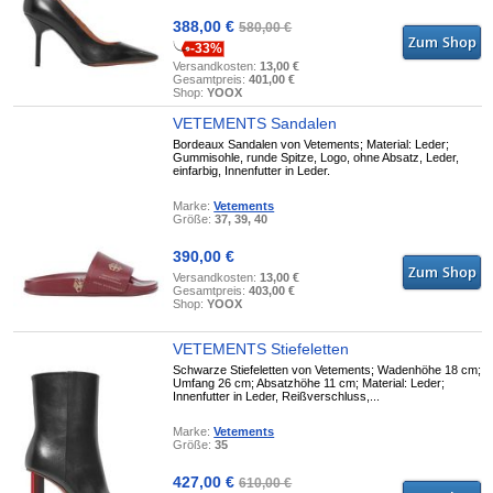
388,00 €
580,00 €
-33%
Versandkosten:
13,00 €
Gesamtpreis:
401,00 €
Shop:
YOOX
VETEMENTS Sandalen
Bordeaux Sandalen von Vetements; Material: Leder;
Gummisohle, runde Spitze, Logo, ohne Absatz, Leder,
einfarbig, Innenfutter in Leder.
Marke:
Vetements
Größe:
37, 39, 40
390,00 €
Versandkosten:
13,00 €
Gesamtpreis:
403,00 €
Shop:
YOOX
VETEMENTS Stiefeletten
Schwarze Stiefeletten von Vetements; Wadenhöhe 18 cm;
Umfang 26 cm; Absatzhöhe 11 cm; Material: Leder;
Innenfutter in Leder, Reißverschluss,...
Marke:
Vetements
Größe:
35
427,00 €
610,00 €