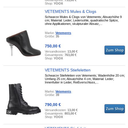
Gesamtpreis:
733,00 €
Shop:
YOOX
VETEMENTS Mules & Clogs
Schwarze Mules & Clogs von Vetements; Absatzhöhe 9
cm; Material: Leder; Ledersohle, quadratische Spitze,
ohne Applikationen, skulpturaler Absatz,...
Marke:
Vetements
Größe:
35
750,00 €
Versandkosten:
13,00 €
Gesamtpreis:
763,00 €
Shop:
YOOX
VETEMENTS Stiefeletten
Schwarze Stiefeletten von Vetements; Wadenhöhe 20 cm;
Umfang 25 cm; Absatzhöhe 4 cm; Material: Leder;
Innenfutter in Leder, Reißverschluss,...
Marke:
Vetements
Größe:
39
790,00 €
Versandkosten:
13,00 €
Gesamtpreis:
803,00 €
Shop:
YOOX