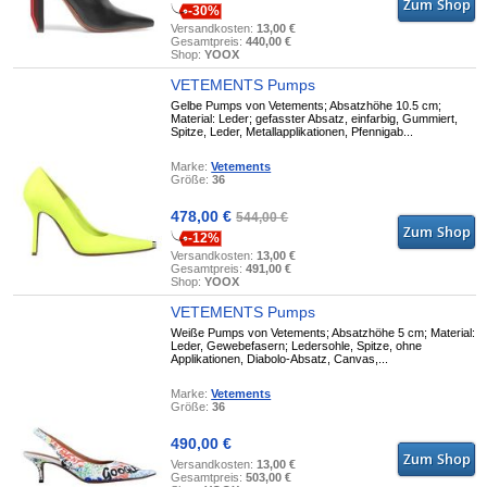
-30%
Versandkosten:
13,00 €
Gesamtpreis:
440,00 €
Shop:
YOOX
VETEMENTS Pumps
Gelbe Pumps von Vetements; Absatzhöhe 10.5 cm;
Material: Leder; gefasster Absatz, einfarbig, Gummiert,
Spitze, Leder, Metallapplikationen, Pfennigab...
Marke:
Vetements
Größe:
36
478,00 €
544,00 €
-12%
Versandkosten:
13,00 €
Gesamtpreis:
491,00 €
Shop:
YOOX
VETEMENTS Pumps
Weiße Pumps von Vetements; Absatzhöhe 5 cm; Material:
Leder, Gewebefasern; Ledersohle, Spitze, ohne
Applikationen, Diabolo-Absatz, Canvas,...
Marke:
Vetements
Größe:
36
490,00 €
Versandkosten:
13,00 €
Gesamtpreis:
503,00 €