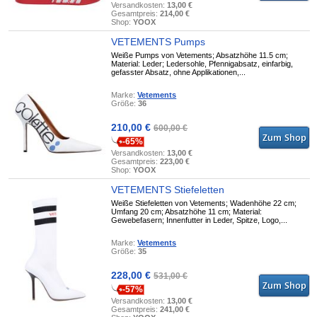
Versandkosten:
13,00 €
Gesamtpreis:
214,00 €
Shop:
YOOX
VETEMENTS Pumps
Weiße Pumps von Vetements; Absatzhöhe 11.5 cm;
Material: Leder; Ledersohle, Pfennigabsatz, einfarbig,
gefasster Absatz, ohne Applikationen,...
Marke:
Vetements
Größe:
36
210,00 €
600,00 €
-65%
Versandkosten:
13,00 €
Gesamtpreis:
223,00 €
Shop:
YOOX
VETEMENTS Stiefeletten
Weiße Stiefeletten von Vetements; Wadenhöhe 22 cm;
Umfang 20 cm; Absatzhöhe 11 cm; Material:
Gewebefasern; Innenfutter in Leder, Spitze, Logo,...
Marke:
Vetements
Größe:
35
228,00 €
531,00 €
-57%
Versandkosten:
13,00 €
Gesamtpreis:
241,00 €