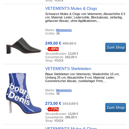
Shop:
YOOX
VETEMENTS Mules & Clogs
Schwarze Mules & Clogs von Vetements; Absatzhöhe 6.5
cm; Material: Leder; Ledersohle, Blockabsatz, einfarbig,
gefasster Absatz, ohne Applikationen,...
Marke:
Vetements
Größe:
39
249,00 €
490,00 €
-49%
Versandkosten:
13,00 €
Gesamtpreis:
262,00 €
Shop:
YOOX
VETEMENTS Stiefeletten
Blaue Stiefeletten von Vetements; Wadenhöhe 15 cm;
Umfang 25 cm; Absatzhöhe 9 cm; Material: Leder;
Geometrischer Absatz, zweifarbiger Print,...
Marke:
Vetements
Größe:
38
273,00 €
1013,00 €
-73%
Versandkosten:
13,00 €
Gesamtpreis:
286,00 €
Shop:
YOOX
VETEMENTS Mules & Clogs