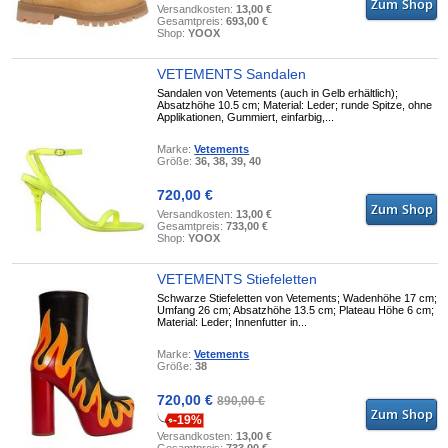
Versandkosten:
13,00 €
Gesamtpreis:
693,00 €
Shop:
YOOX
VETEMENTS Sandalen
Sandalen von Vetements (auch in Gelb erhältlich);
Absatzhöhe 10.5 cm; Material: Leder; runde Spitze, ohne
Applikationen, Gummiert, einfarbig,...
Marke:
Vetements
Größe:
36, 38, 39, 40
720,00 €
Versandkosten:
13,00 €
Gesamtpreis:
733,00 €
Shop:
YOOX
VETEMENTS Stiefeletten
Schwarze Stiefeletten von Vetements; Wadenhöhe 17 cm;
Umfang 26 cm; Absatzhöhe 13.5 cm; Plateau Höhe 6 cm;
Material: Leder; Innenfutter in...
Marke:
Vetements
Größe:
38
720,00 €
890,00 €
-19%
Versandkosten:
13,00 €