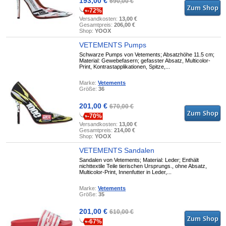
193,00 €
690,00 €
-72%
Versandkosten:
13,00 €
Gesamtpreis:
206,00 €
Shop:
YOOX
VETEMENTS Pumps
Schwarze Pumps von Vetements; Absatzhöhe 11.5 cm;
Material: Gewebefasern; gefasster Absatz, Multicolor-
Print, Kontrastapplikationen, Spitze,...
Marke:
Vetements
Größe:
36
201,00 €
670,00 €
-70%
Versandkosten:
13,00 €
Gesamtpreis:
214,00 €
Shop:
YOOX
VETEMENTS Sandalen
Sandalen von Vetements; Material: Leder; Enthält
nichttextile Teile tierischen Ursprungs., ohne Absatz,
Multicolor-Print, Innenfutter in Leder,...
Marke:
Vetements
Größe:
35
201,00 €
610,00 €
-67%