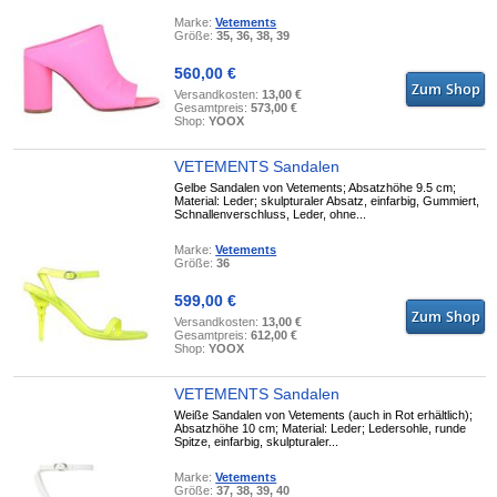
Marke:
Vetements
Größe:
35, 36, 38, 39
560,00 €
Versandkosten:
13,00 €
Gesamtpreis:
573,00 €
Shop:
YOOX
VETEMENTS Sandalen
Gelbe Sandalen von Vetements; Absatzhöhe 9.5 cm;
Material: Leder; skulpturaler Absatz, einfarbig, Gummiert,
Schnallenverschluss, Leder, ohne...
Marke:
Vetements
Größe:
36
599,00 €
Versandkosten:
13,00 €
Gesamtpreis:
612,00 €
Shop:
YOOX
VETEMENTS Sandalen
Weiße Sandalen von Vetements (auch in Rot erhältlich);
Absatzhöhe 10 cm; Material: Leder; Ledersohle, runde
Spitze, einfarbig, skulpturaler...
Marke:
Vetements
Größe:
37, 38, 39, 40