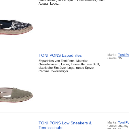
Gummisohle, runde Spitze, Hawaiimuster, ohne
Absatz, Logo,...
TONI PONS Espadrilles
Marke:
Toni P
Größe:
35
Espadrilles von Toni Pons; Material:
Gewebefasern, Leder; Innenfutter aus Stoff,
elastische Einsätze, Logo, runde Spitze,
Canvas, zweifarbiger...
TONI PONS Low Sneakers &
Marke:
Toni P
Größe:
35, 36, 
Tennisschuhe