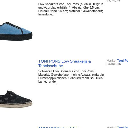
39, 40, 42
Low Sneakers von Toni Pons (auch in Hellgrün
und Azurblau erhältlich); Absatzhöhe 3.5 cm;
Plateau Höhe 3.5 cm; Material: Gewebefasern;
Innenfutte...
TONI PONS Low Sneakers &
Marke:
Toni P
Größe:
36
Tennisschuhe
Schwarze Low Sneakers von Toni Pons;
Material: Gewebefasern; ohne Absatz, einfarbig,
Blumenapplikationen, Schnürverschluss, Tuch,
Lamé, runde...
Marke:
Toni P