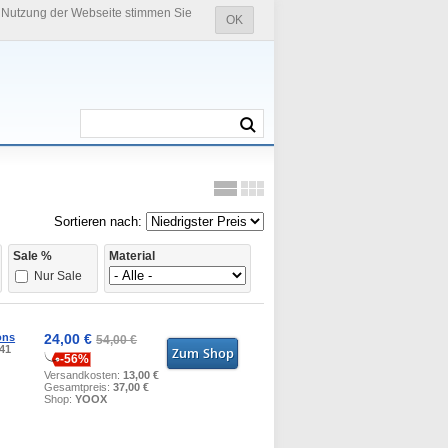
e Nutzung der Webseite stimmen Sie
OK
Sortieren nach:
Sale %
Material
Nur Sale
ons
24,00 €
54,00 €
 41
-56%
Versandkosten:
13,00 €
Gesamtpreis:
37,00 €
Shop:
YOOX