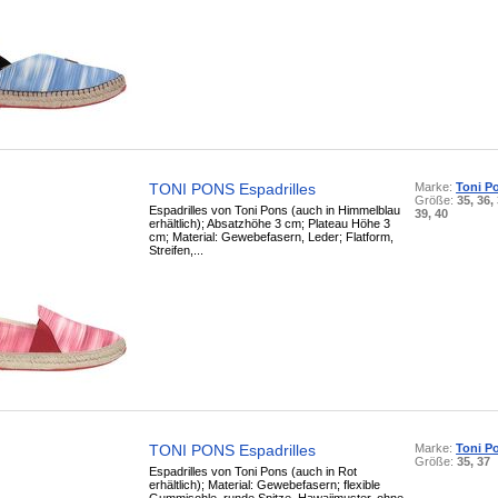
TONI PONS Espadrilles
Marke:
Toni P
Größe:
35, 36, 
Espadrilles von Toni Pons (auch in Himmelblau
39, 40
erhältlich); Absatzhöhe 3 cm; Plateau Höhe 3
cm; Material: Gewebefasern, Leder; Flatform,
Streifen,...
TONI PONS Espadrilles
Marke:
Toni P
Größe:
35, 37
Espadrilles von Toni Pons (auch in Rot
erhältlich); Material: Gewebefasern; flexible