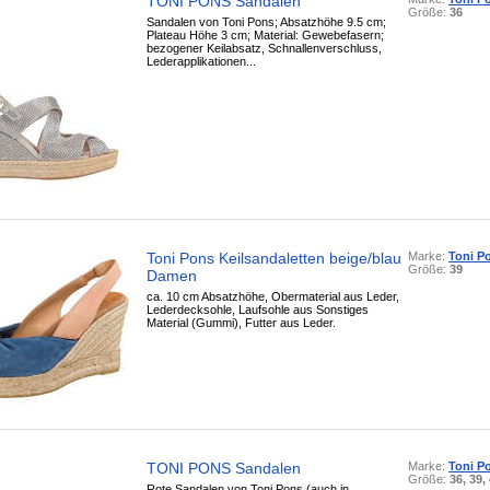
TONI PONS Sandalen
Größe:
36
Sandalen von Toni Pons; Absatzhöhe 9.5 cm;
Plateau Höhe 3 cm; Material: Gewebefasern;
bezogener Keilabsatz, Schnallenverschluss,
Lederapplikationen...
Toni Pons Keilsandaletten beige/blau
Marke:
Toni P
Größe:
39
Damen
ca. 10 cm Absatzhöhe, Obermaterial aus Leder,
Lederdecksohle, Laufsohle aus Sonstiges
Material (Gummi), Futter aus Leder.
TONI PONS Sandalen
Marke:
Toni P
Größe:
36, 39,
Rote Sandalen von Toni Pons (auch in