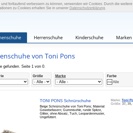
n und fortlaufend verbessern zu können, verwenden wir Cookies. Durch die weiter
tionen zu Cookies erhalten Sie in unserer
Datenschutzerklärung
.
enschuhe
Herrenschuhe
Kinderschuhe
Marken
nschuhe von Toni Pons
e gefunden. Seite 1 von 0.
rie
Größe
Marke
Farbe
Alle
TONI PONS Schnürschuhe
Marke:
Toni P
Größe:
37, 39,
Beige Schnürschuhe von Toni Pons; Material:
Gewebefasern; Gummisohle, runde Spitze,
Glitter, ohne Absatz, Tuch, Leopardenmuster,
Ungefüttert.