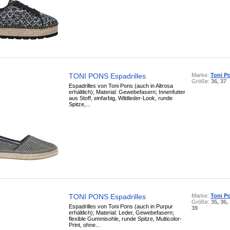
TONI PONS Espadrilles
Marke:
Toni P
Größe:
36, 37
Espadrilles von Toni Pons (auch in Altrosa
erhältlich); Material: Gewebefasern; Innenfutter
aus Stoff, einfarbig, Wildleder-Look, runde
Spitze,...
TONI PONS Espadrilles
Marke:
Toni P
Größe:
35, 36, 
Espadrilles von Toni Pons (auch in Purpur
39
erhältlich); Material: Leder, Gewebefasern;
flexible Gummisohle, runde Spitze, Multicolor-
Print, ohne...