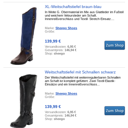
XL-Weitschaftstiefel braun-blau
In Weite G. Obermaterial im Mix aus Glattleder im Fußteil
und weichem Veloursleder am Schaft.
Innenreißverschluss und Textil- Stretch-Einsatz....
Marke:
Sheego Shoes
Größe:
139,99 €
Versandkosten:
6,95 €
Gesamtpreis:
146,94 €
Shop:
sheego
Weitschaftstiefel mit Schnallen schwarz
Der Weitschaftstiefel mit weitenregulierbaren Schnallen
am Schaft ist komplett gefüttert. Zwei Textil-Elastik-
Einsätze und ein Innenreißverschluss...
Marke:
Sheego Shoes
Größe:
139,99 €
Versandkosten:
6,95 €
Gesamtpreis:
146,94 €
Shop:
sheego