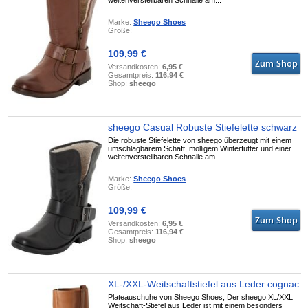
weitenverstellbaren Schnalle am...
Marke:
Sheego Shoes
Größe:
109,99 €
Versandkosten:
6,95 €
Gesamtpreis:
116,94 €
Shop:
sheego
sheego Casual Robuste Stiefelette schwarz
Die robuste Stiefelette von sheego überzeugt mit einem
umschlagbarem Schaft, molligem Winterfutter und einer
weitenverstellbaren Schnalle am...
Marke:
Sheego Shoes
Größe:
109,99 €
Versandkosten:
6,95 €
Gesamtpreis:
116,94 €
Shop:
sheego
XL-/XXL-Weitschaftstiefel aus Leder cognac
Plateauschuhe von Sheego Shoes; Der sheego XL/XXL
Weitschaft-Stiefel aus Leder ist mit einem besonders