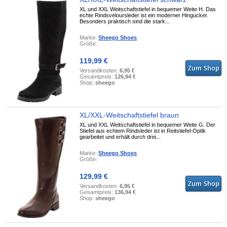
XL und XXL Weitschaftstiefel in bequemer Weite H. Das
echte Rindsveloursleder ist ein moderner Hingucker.
Besonders praktisch sind die stark...
Marke:
Sheego Shoes
Größe:
119,99 €
Versandkosten:
6,95 €
Gesamtpreis:
126,94 €
Shop:
sheego
XL/XXL-Weitschaftstiefel braun
XL und XXL Weitschaftstiefel in bequemer Weite G. Der
Stiefel aus echtem Rindsleder ist in Reitstiefel-Optik
gearbeitet und erhält durch drei...
Marke:
Sheego Shoes
Größe:
129,99 €
Versandkosten:
6,95 €
Gesamtpreis:
136,94 €
Shop:
sheego