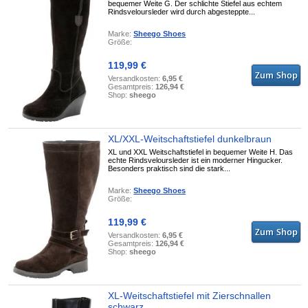
bequemer Weite G. Der schlichte Stiefel aus echtem
Rindsveloursleder wird durch abgesteppte...
Marke:
Sheego Shoes
Größe:
119,99 €
Versandkosten:
6,95 €
Gesamtpreis:
126,94 €
Shop:
sheego
XL/XXL-Weitschaftstiefel dunkelbraun
XL und XXL Weitschaftstiefel in bequemer Weite H. Das
echte Rindsveloursleder ist ein moderner Hingucker.
Besonders praktisch sind die stark...
Marke:
Sheego Shoes
Größe:
119,99 €
Versandkosten:
6,95 €
Gesamtpreis:
126,94 €
Shop:
sheego
XL-Weitschaftstiefel mit Zierschnallen
schwarz