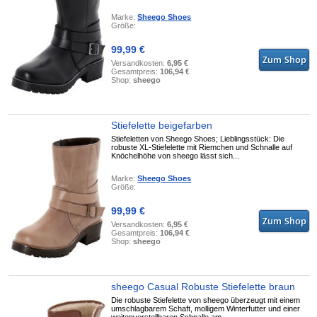
Marke:
Sheego Shoes
Größe:
99,99 €
Versandkosten:
6,95 €
Gesamtpreis:
106,94 €
Shop:
sheego
Stiefelette beigefarben
Stiefeletten von Sheego Shoes; Lieblingsstück: Die
robuste XL-Stiefelette mit Riemchen und Schnalle auf
Knöchelhöhe von sheego lässt sich...
Marke:
Sheego Shoes
Größe:
99,99 €
Versandkosten:
6,95 €
Gesamtpreis:
106,94 €
Shop:
sheego
sheego Casual Robuste Stiefelette braun
Die robuste Stiefelette von sheego überzeugt mit einem
umschlagbarem Schaft, molligem Winterfutter und einer