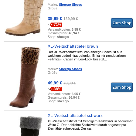
Marke:
Sheego Shoes
Größe:
39,99 €
139,99 €
-71%
Versandkosten:
6,95 €
Gesamtpreis:
46,94 €
Shop:
sheego
XL-Weitschaftstiefel braun
Der XL-Weitschaftstiefel von sheego Shoes ist aus
weichem Lederimitat gefertigt. Er ist mit trendstarkem
Fellimitat- Kragen im Leo-Look besetzt...
Marke:
Sheego Shoes
Größe:
49,99 €
79,99 €
-38%
Versandkosten:
6,95 €
Gesamtpreis:
56,94 €
Shop:
sheego
XL-Weitschaftstiefel schwarz
XL-Weitschaftstiefel mit trendigem Keilabsatz in bequemer
Weite G. Der schlichte Stiefel wird durch abgesteppte
Ziernähte aufgepeppt. Der ca....