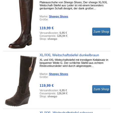
Plateauschuhe von Sheego Shoes; Der sheego XL/XXL
Weitschaft-Stiefel aus Leder ist mit einem besonders
geräumigen Schaft designt, der dank großer...
Marke:
Sheego Shoes
Größe:
119,99 €
Versandkosten:
6,95 €
Gesamtpreis:
126,94 €
Shop:
sheego
XL/XXL Weitschaftstiefel dunkelbraun
XL und XXL-Weitschaftstiefel mit trendigem Keilabsatz in
bequemer Weite G. Der schlichte Stiefel aus echtem
Rindsveloursleder wird durch abgesteppte...
Marke:
Sheego Shoes
Größe:
119,99 €
Versandkosten:
6,95 €
Gesamtpreis:
126,94 €
Shop:
sheego
XL/XXL-Weitschaftstiefel schwarz