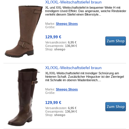
XL/XXL-Weitschaftstiefel braun
XL und XXL-Weitschaftstiefel in bequemer Weite H mit
trendigem Used-Effekt. Das angeraute, weiche Rindsleder
verleiht diesem Stiefel einen Bikerstyle...
Marke:
Sheego Shoes
Größe:
129,99 €
Versandkosten:
6,95 €
Gesamtpreis:
136,94 €
Shop:
sheego
XL/XXL-Weitschaftstiefel braun
XL/XXL-Weitschaftstiefel mit trendiger Schnürung am
hinteren Schaft. Zusätzlicher Hingucker ist der Zierriegel
mit Schnalle im oberen Wadenbereich....
Marke:
Sheego Shoes
Größe:
129,99 €
Versandkosten:
6,95 €
Gesamtpreis:
136,94 €
Shop:
sheego