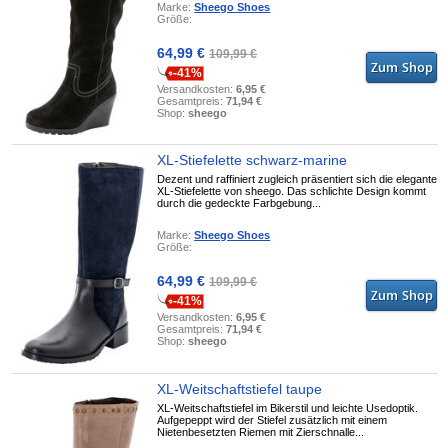
Marke:
Sheego Shoes
Größe:
64,99 €
109,99 €
-41%
Versandkosten:
6,95 €
Gesamtpreis:
71,94 €
Shop:
sheego
XL-Stiefelette schwarz-marine
Dezent und raffiniert zugleich präsentiert sich die elegante
XL-Stiefelette von sheego. Das schlichte Design kommt
durch die gedeckte Farbgebung...
Marke:
Sheego Shoes
Größe:
64,99 €
109,99 €
-41%
Versandkosten:
6,95 €
Gesamtpreis:
71,94 €
Shop:
sheego
XL-Weitschaftstiefel taupe
XL-Weitschaftstiefel im Bikerstil und leichte Usedoptik.
Aufgepeppt wird der Stiefel zusätzlich mit einem
Nietenbesetzten Riemen mit Zierschnalle...