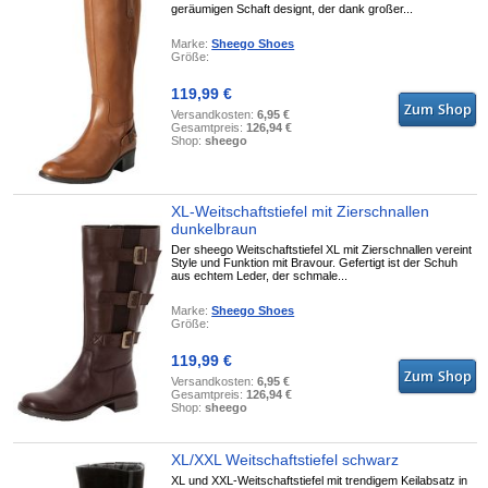
geräumigen Schaft designt, der dank großer...
Marke:
Sheego Shoes
Größe:
119,99 €
Versandkosten:
6,95 €
Gesamtpreis:
126,94 €
Shop:
sheego
XL-Weitschaftstiefel mit Zierschnallen
dunkelbraun
Der sheego Weitschaftstiefel XL mit Zierschnallen vereint
Style und Funktion mit Bravour. Gefertigt ist der Schuh
aus echtem Leder, der schmale...
Marke:
Sheego Shoes
Größe:
119,99 €
Versandkosten:
6,95 €
Gesamtpreis:
126,94 €
Shop:
sheego
XL/XXL Weitschaftstiefel schwarz
XL und XXL-Weitschaftstiefel mit trendigem Keilabsatz in