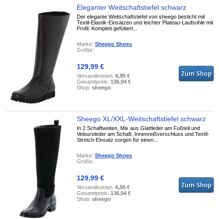
Eleganter Weitschaftstiefel schwarz
Der elegante Weitschaftstiefel von sheego besticht mit
Textil-Elastik-Einsätzen und leichter Plateau-Laufsohle mit
Profil. Komplett gefüttert...
Marke:
Sheego Shoes
Größe:
129,99 €
Versandkosten:
6,95 €
Gesamtpreis:
136,94 €
Shop:
sheego
Sheego XL/XXL-Weitschaftstiefel schwarz
In 2 Schaftweiten. Mix aus Glattleder am Fußteil und
Veloursleder am Schaft. Innenreißverschluss und Textil-
Stretch-Einsatz sorgen für einen...
Marke:
Sheego Shoes
Größe:
129,99 €
Versandkosten:
6,95 €
Gesamtpreis:
136,94 €
Shop:
sheego