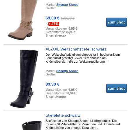
Marke:
Sheego Shoes
Größe:
69,00 €
129,99 €
-47%
Versandkosten:
6,95 €
Gesamtpreis:
75,95 €
Shop:
sheego
XL-XXL Weitschaftstiefel schwarz
Der Weitschaftstiefel von sheego ist in hochwertigem
Lederimitat gefertigt. Zwei Zierschnallen am
Knöchelbereich, die zur Weitenregulierung...
Marke:
Sheego Shoes
Größe:
89,99 €
Versandkosten:
6,95 €
Gesamtpreis:
96,94 €
Shop:
sheego
Stiefelette schwarz
Stiefeletten von Sheego Shoes; Lieblingsstück: Die
robuste XL-Stiefelette mit Riemchen und Schnalle auf
Knöchelhöhe von sheego lässt sich...