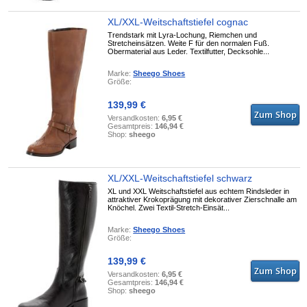
XL/XXL-Weitschaftstiefel cognac
Trendstark mit Lyra-Lochung, Riemchen und
Stretcheinsätzen. Weite F für den normalen Fuß.
Obermaterial aus Leder. Textilfutter, Decksohle...
Marke:
Sheego Shoes
Größe:
139,99 €
Versandkosten:
6,95 €
Gesamtpreis:
146,94 €
Shop:
sheego
XL/XXL-Weitschaftstiefel schwarz
XL und XXL Weitschaftstiefel aus echtem Rindsleder in
attraktiver Krokoprägung mit dekorativer Zierschnalle am
Knöchel. Zwei Textil-Stretch-Einsät...
Marke:
Sheego Shoes
Größe:
139,99 €
Versandkosten:
6,95 €
Gesamtpreis:
146,94 €
Shop:
sheego