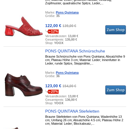
Zopfmuster, quadratische Spitze, Leder,...
Marke:
Pons Quintana
Größe:
35
122,00 €
139,00 €
-12%
Versandkosten:
13,00 €
Gesamtpreis:
135,00 €
Shop:
YOOX
PONS QUINTANA Schnürschuhe
Braune Schnürschuhe von Pons Quintana; Absatzhöhe 9
cm; Plateau Höhe 3 cm; Material: Leder; Innenfutter in
Leder, runde Spitze, Steppnähte,...
Marke:
Pons Quintana
Größe:
36
123,00 €
154,00 €
-20%
Versandkosten:
13,00 €
Gesamtpreis:
136,00 €
Shop:
YOOX
PONS QUINTANA Stiefeletten
Braune Stiefeletten von Pons Quintana; Wadenhöhe 13
cm; Umfang 26 cm; Absatzhöhe 4.5 cm; Plateau Höhe 2
cm; Material: Leder; Blockabsatz,...