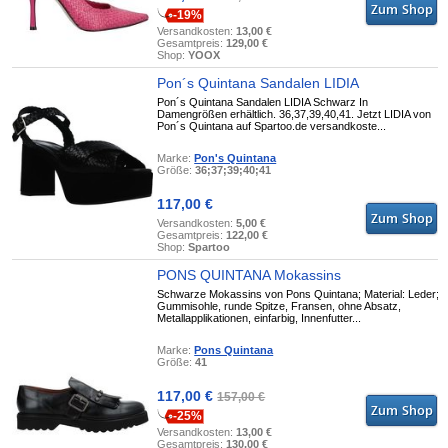
-19%
Versandkosten:
13,00 €
Gesamtpreis:
129,00 €
Shop:
YOOX
Pon´s Quintana Sandalen LIDIA
Pon´s Quintana Sandalen LIDIA Schwarz In
Damengrößen erhältlich. 36,37,39,40,41. Jetzt LIDIA von
Pon´s Quintana auf Spartoo.de versandkoste...
Marke:
Pon's Quintana
Größe:
36;37;39;40;41
117,00 €
Versandkosten:
5,00 €
Gesamtpreis:
122,00 €
Shop:
Spartoo
PONS QUINTANA Mokassins
Schwarze Mokassins von Pons Quintana; Material: Leder;
Gummisohle, runde Spitze, Fransen, ohne Absatz,
Metallapplikationen, einfarbig, Innenfutter...
Marke:
Pons Quintana
Größe:
41
117,00 €
157,00 €
-25%
Versandkosten:
13,00 €
Gesamtpreis:
130,00 €