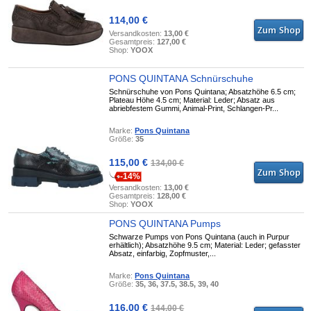
114,00 €
Versandkosten:
13,00 €
Gesamtpreis:
127,00 €
Shop:
YOOX
PONS QUINTANA Schnürschuhe
Schnürschuhe von Pons Quintana; Absatzhöhe 6.5 cm;
Plateau Höhe 4.5 cm; Material: Leder; Absatz aus
abriebfestem Gummi, Animal-Print, Schlangen-Pr...
Marke:
Pons Quintana
Größe:
35
115,00 €
134,00 €
-14%
Versandkosten:
13,00 €
Gesamtpreis:
128,00 €
Shop:
YOOX
PONS QUINTANA Pumps
Schwarze Pumps von Pons Quintana (auch in Purpur
erhältlich); Absatzhöhe 9.5 cm; Material: Leder; gefasster
Absatz, einfarbig, Zopfmuster,...
Marke:
Pons Quintana
Größe:
35, 36, 37.5, 38.5, 39, 40
116,00 €
144,00 €