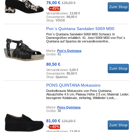
76,00 €
139,00 €
-45%
Versandkosten:
13,00 €
Gesamtpreis:
89,00 €
Shop:
YOOX
Pon´s Quintana Sandalen 5069 M00
Pon´s Quintana Sandalen 5069 M00 Schwarz In
Damengrößen erhältlich. 41. Jetzt 5069 M00 von Pon´s
Quintana auf Spartoo.de versandkostenfrei...
Marke:
Pon's Quintana
Größe:
41
80,50 €
Versandkosten:
5,00 €
Gesamtpreis:
85,50 €
Shop:
Spartoo
PONS QUINTANA Mokassins
Dunkelbraune Mokassins von Pons Quintana;
Absatzhöhe 4.5 cm; Plateau Höhe 2.5 cm; Material: Leder;
bezogener Keilabsatz, einfarbig, Wildleder-Look,...
Marke:
Pons Quintana
Größe:
36
81,00 €
134,00 €
-40%
Versandkosten:
13,00 €