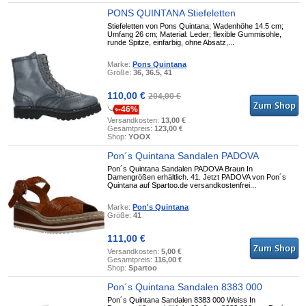
PONS QUINTANA Stiefeletten
Stiefeletten von Pons Quintana; Wadenhöhe 14.5 cm;
Umfang 26 cm; Material: Leder; flexible Gummisohle,
runde Spitze, einfarbig, ohne Absatz,...
Marke:
Pons Quintana
Größe:
36, 36.5, 41
110,00 €
204,00 €
-46%
Versandkosten:
13,00 €
Gesamtpreis:
123,00 €
Shop:
YOOX
Pon´s Quintana Sandalen PADOVA
Pon´s Quintana Sandalen PADOVA Braun In
Damengrößen erhältlich. 41. Jetzt PADOVA von Pon´s
Quintana auf Spartoo.de versandkostenfrei...
Marke:
Pon's Quintana
Größe:
41
111,00 €
Versandkosten:
5,00 €
Gesamtpreis:
116,00 €
Shop:
Spartoo
Pon´s Quintana Sandalen 8383 000
Pon´s Quintana Sandalen 8383 000 Weiss In