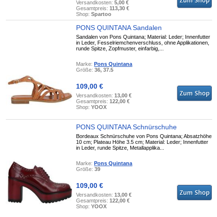
Versandkosten:
5,00 €
Gesamtpreis:
113,30 €
Shop:
Spartoo
PONS QUINTANA Sandalen
Sandalen von Pons Quintana; Material: Leder; Innenfutter
in Leder, Fesselriemchenverschluss, ohne Applikationen,
runde Spitze, Zopfmuster, einfarbig,...
Marke:
Pons Quintana
Größe:
36, 37.5
109,00 €
Versandkosten:
13,00 €
Gesamtpreis:
122,00 €
Shop:
YOOX
PONS QUINTANA Schnürschuhe
Bordeaux Schnürschuhe von Pons Quintana; Absatzhöhe
10 cm; Plateau Höhe 3.5 cm; Material: Leder; Innenfutter
in Leder, runde Spitze, Metallapplika...
Marke:
Pons Quintana
Größe:
39
109,00 €
Versandkosten:
13,00 €
Gesamtpreis:
122,00 €
Shop:
YOOX