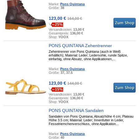
Marke:
Pons Quintana
Größe:
38
123,00 €
164,00 €
-25%
Versandkosten:
13,00 €
Gesamtpreis:
136,00 €
Shop:
YOOX
PONS QUINTANA Zehentrenner
Zehentrenner von Pons Quintana (auch in Weiß
erhältlich); Material: Leder; Ledersohle, runde Spitze,
einfarbig, ohne Absatz, ohne Applikationen,...
Marke:
Pons Quintana
Größe:
37, 37.5
123,00 €
144,00 €
-15%
Versandkosten:
13,00 €
Gesamtpreis:
136,00 €
Shop:
YOOX
PONS QUINTANA Sandalen
Sandalen von Pons Quintana; Absatzhöhe 4 cm; Plateau
Höhe 3.5 cm; Material: Leder; Innenfutter in Leder,
Fesselriemchenverschluss, ohne Applikation...
Marke:
Pons Quintana
Größe:
40