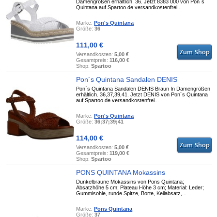
Damengrößen erhältlich. 36. Jetzt 8383 000 von Pon´s
Quintana auf Spartoo.de versandkostenfrei...
Marke:
Pon's Quintana
Größe:
36
111,00 €
Versandkosten:
5,00 €
Gesamtpreis:
116,00 €
Shop:
Spartoo
Pon´s Quintana Sandalen DENIS
Pon´s Quintana Sandalen DENIS Braun In Damengrößen
erhältlich. 36,37,39,41. Jetzt DENIS von Pon´s Quintana
auf Spartoo.de versandkostenfrei...
Marke:
Pon's Quintana
Größe:
36;37;39;41
114,00 €
Versandkosten:
5,00 €
Gesamtpreis:
119,00 €
Shop:
Spartoo
PONS QUINTANA Mokassins
Dunkelbraune Mokassins von Pons Quintana;
Absatzhöhe 5 cm; Plateau Höhe 3 cm; Material: Leder;
Gummisohle, runde Spitze, Borte, Keilabsatz,...
Marke:
Pons Quintana
Größe:
37