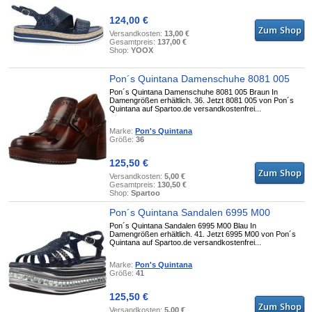
124,00 €
Versandkosten:
13,00 €
Gesamtpreis:
137,00 €
Shop:
YOOX
Pon´s Quintana Damenschuhe 8081 005
Pon´s Quintana Damenschuhe 8081 005 Braun In
Damengrößen erhältlich. 36. Jetzt 8081 005 von Pon´s
Quintana auf Spartoo.de versandkostenfrei...
Marke:
Pon's Quintana
Größe:
36
125,50 €
Versandkosten:
5,00 €
Gesamtpreis:
130,50 €
Shop:
Spartoo
Pon´s Quintana Sandalen 6995 M00
Pon´s Quintana Sandalen 6995 M00 Blau In
Damengrößen erhältlich. 41. Jetzt 6995 M00 von Pon´s
Quintana auf Spartoo.de versandkostenfrei...
Marke:
Pon's Quintana
Größe:
41
125,50 €
Versandkosten:
5,00 €