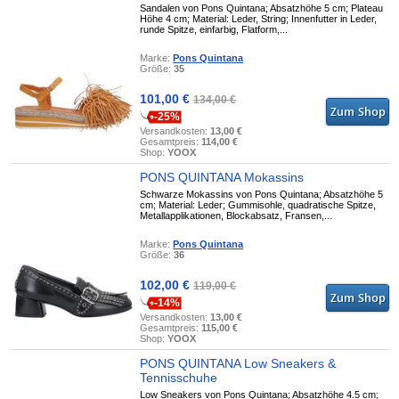
Sandalen von Pons Quintana; Absatzhöhe 5 cm; Plateau
Höhe 4 cm; Material: Leder, String; Innenfutter in Leder,
runde Spitze, einfarbig, Flatform,...
Marke:
Pons Quintana
Größe:
35
101,00 €
134,00 €
-25%
Versandkosten:
13,00 €
Gesamtpreis:
114,00 €
Shop:
YOOX
PONS QUINTANA Mokassins
Schwarze Mokassins von Pons Quintana; Absatzhöhe 5
cm; Material: Leder; Gummisohle, quadratische Spitze,
Metallapplikationen, Blockabsatz, Fransen,...
Marke:
Pons Quintana
Größe:
36
102,00 €
119,00 €
-14%
Versandkosten:
13,00 €
Gesamtpreis:
115,00 €
Shop:
YOOX
PONS QUINTANA Low Sneakers &
Tennisschuhe
Low Sneakers von Pons Quintana; Absatzhöhe 4.5 cm;