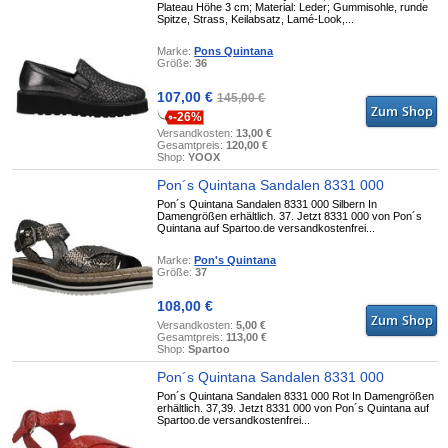
Plateau Höhe 3 cm; Material: Leder; Gummisohle, runde
Spitze, Strass, Keilabsatz, Lamé-Look,...
Marke:
Pons Quintana
Größe:
36
107,00 €
145,00 €
-26%
Versandkosten:
13,00 €
Gesamtpreis:
120,00 €
Shop:
YOOX
Pon´s Quintana Sandalen 8331 000
Pon´s Quintana Sandalen 8331 000 Silbern In
Damengrößen erhältlich. 37. Jetzt 8331 000 von Pon´s
Quintana auf Spartoo.de versandkostenfrei...
Marke:
Pon's Quintana
Größe:
37
108,00 €
Versandkosten:
5,00 €
Gesamtpreis:
113,00 €
Shop:
Spartoo
Pon´s Quintana Sandalen 8331 000
Pon´s Quintana Sandalen 8331 000 Rot In Damengrößen
erhältlich. 37,39. Jetzt 8331 000 von Pon´s Quintana auf
Spartoo.de versandkostenfrei...