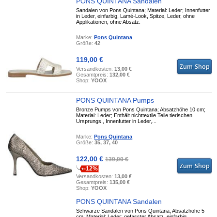
PONS QUINTANA Sandalen
Sandalen von Pons Quintana; Material: Leder; Innenfutter
in Leder, einfarbig, Lamé-Look, Spitze, Leder, ohne
Applikationen, ohne Absatz.
Marke:
Pons Quintana
Größe:
42
119,00 €
Versandkosten:
13,00 €
Gesamtpreis:
132,00 €
Shop:
YOOX
PONS QUINTANA Pumps
Bronze Pumps von Pons Quintana; Absatzhöhe 10 cm;
Material: Leder; Enthält nichttextile Teile tierischen
Ursprungs., Innenfutter in Leder,...
Marke:
Pons Quintana
Größe:
35, 37, 40
122,00 €
139,00 €
-12%
Versandkosten:
13,00 €
Gesamtpreis:
135,00 €
Shop:
YOOX
PONS QUINTANA Sandalen
Schwarze Sandalen von Pons Quintana; Absatzhöhe 5
cm; Material: Leder; gefasster Absatz, einfarbig,