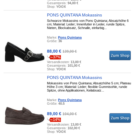
Gesamtpreis:
94,00 €
Shop:
YOOX
PONS QUINTANA Mokassins
Schwarze Mokassins von Pons Quintana; Absatzhöhe 6
cm; Material: Leder; Innenfutter in Leder, runde Spitze,
Nieten, Blockabsatz, Schnalle, einfarbig...
Marke:
Pons Quintana
Größe:
36
88,00 €
139,00 €
-37%
Versandkosten:
13,00 €
Gesamtpreis:
101,00 €
Shop:
YOOX
PONS QUINTANA Mokassins
Mokassins von Pons Quintana; Absatzhöhe 5 cm; Plateau
Höhe 3 cm; Material: Leder; flexible Gummisohle, runde
Spitze, ohne Applikationen, Keilabsatz...
Marke:
Pons Quintana
Größe:
40.5
89,00 €
104,00 €
-14%
Versandkosten:
13,00 €
Gesamtpreis:
102,00 €
Shop:
YOOX