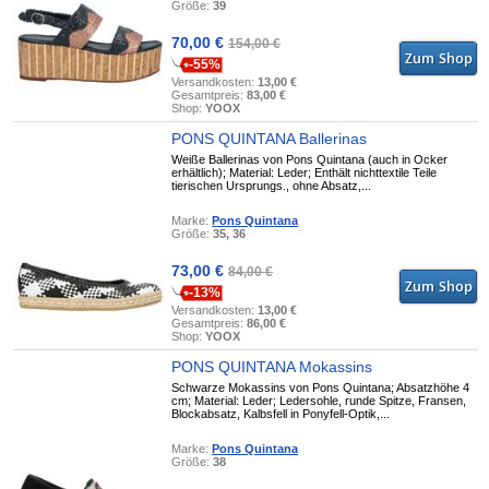
Größe:
39
70,00 €
154,00 €
-55%
Versandkosten:
13,00 €
Gesamtpreis:
83,00 €
Shop:
YOOX
PONS QUINTANA Ballerinas
Weiße Ballerinas von Pons Quintana (auch in Ocker
erhältlich); Material: Leder; Enthält nichttextile Teile
tierischen Ursprungs., ohne Absatz,...
Marke:
Pons Quintana
Größe:
35, 36
73,00 €
84,00 €
-13%
Versandkosten:
13,00 €
Gesamtpreis:
86,00 €
Shop:
YOOX
PONS QUINTANA Mokassins
Schwarze Mokassins von Pons Quintana; Absatzhöhe 4
cm; Material: Leder; Ledersohle, runde Spitze, Fransen,
Blockabsatz, Kalbsfell in Ponyfell-Optik,...
Marke:
Pons Quintana
Größe:
38