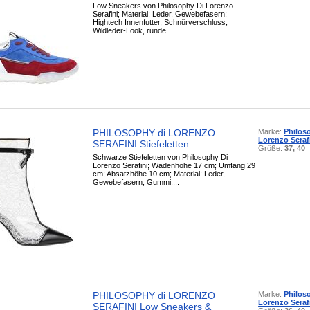
Low Sneakers von Philosophy Di Lorenzo
Serafini; Material: Leder, Gewebefasern;
Hightech Innenfutter, Schnürverschluss,
Wildleder-Look, runde...
PHILOSOPHY di LORENZO
Marke:
Philos
Lorenzo Seraf
SERAFINI Stiefeletten
Größe:
37, 40
Schwarze Stiefeletten von Philosophy Di
Lorenzo Serafini; Wadenhöhe 17 cm; Umfang 29
cm; Absatzhöhe 10 cm; Material: Leder,
Gewebefasern, Gummi;...
PHILOSOPHY di LORENZO
Marke:
Philos
Lorenzo Seraf
SERAFINI Low Sneakers &