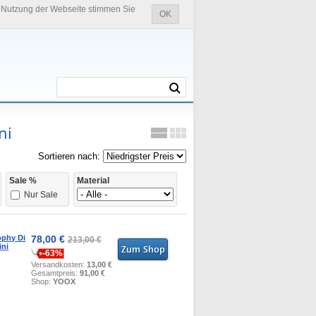
e Nutzung der Webseite stimmen Sie
OK
ni
Sortieren nach:
Sale %
Material
Nur Sale
ophy Di
78,00 €
213,00 €
ini
-63%
Versandkosten:
13,00 €
Gesamtpreis:
91,00 €
Shop:
YOOX