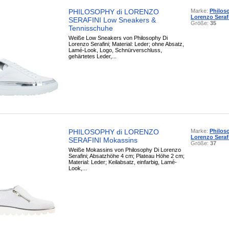
PHILOSOPHY di LORENZO
Marke:
Philos
Lorenzo Seraf
SERAFINI Low Sneakers &
Größe:
35
Tennisschuhe
Weiße Low Sneakers von Philosophy Di
Lorenzo Serafini; Material: Leder; ohne Absatz,
Lamé-Look, Logo, Schnürverschluss,
gehärtetes Leder,...
PHILOSOPHY di LORENZO
Marke:
Philos
Lorenzo Seraf
SERAFINI Mokassins
Größe:
37
Weiße Mokassins von Philosophy Di Lorenzo
Serafini; Absatzhöhe 4 cm; Plateau Höhe 2 cm;
Material: Leder; Keilabsatz, einfarbig, Lamé-
Look,...