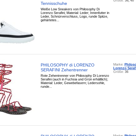
Größe:
36, 40
Tennisschuhe
Weiße Low Sneakers von Philosophy Di
Lorenzo Serafini; Material: Leder; Innenfutter in
Leder, Schnürverschluss, Logo, runde Spitze,
gehärtetes...
PHILOSOPHY di LORENZO
Marke:
Philos
Lorenzo Seraf
SERAFINI Zehentrenner
Größe:
36
Rote Zehentrenner von Philosophy Di Lorenzo
Serafini (auch in Fuchsia und Grün erhältlich);
Material: Leder, Gewebefasern; Ledersohle,
runde...
Marke:
Philos