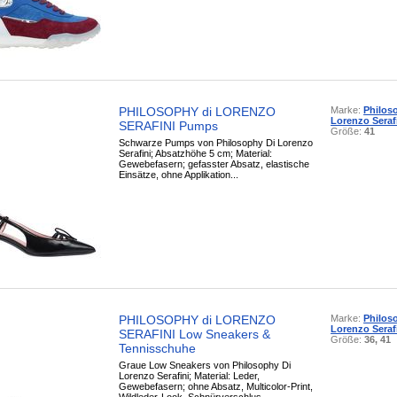
PHILOSOPHY di LORENZO
Marke:
Philos
Lorenzo Seraf
SERAFINI Pumps
Größe:
41
Schwarze Pumps von Philosophy Di Lorenzo
Serafini; Absatzhöhe 5 cm; Material:
Gewebefasern; gefasster Absatz, elastische
Einsätze, ohne Applikation...
PHILOSOPHY di LORENZO
Marke:
Philos
Lorenzo Seraf
SERAFINI Low Sneakers &
Größe:
36, 41
Tennisschuhe
Graue Low Sneakers von Philosophy Di
Lorenzo Serafini; Material: Leder,
Gewebefasern; ohne Absatz, Multicolor-Print,