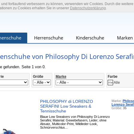
n und fortlaufend verbessern zu können, verwenden wir Cookies. Durch die weiter
tionen zu Cookies erhalten Sie in unserer
Datenschutzerklärung
.
enschuhe
Herrenschuhe
Kinderschuhe
Marken
nschuhe von Philosophy Di Lorenzo Serafi
e gefunden. Seite 1 von 0.
rie
Größe
Marke
Farbe
Alle
PHILOSOPHY di LORENZO
Marke:
Philos
Lorenzo Seraf
SERAFINI Low Sneakers &
Größe:
35
Tennisschuhe
Blaue Low Sneakers von Philosophy Di Lorenzo
Serafini; Material: Gewebefasern, Leder; ohne
Absatz, Multicolor-Print, Wildleder-Look,
Schnürverschlus...