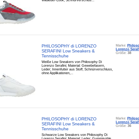
Wildleder-Look, Schnürverschlus...
PHILOSOPHY di LORENZO
Marke:
Philos
Lorenzo Seraf
SERAFINI Low Sneakers &
Größe:
38
Tennisschuhe
Weiße Low Sneakers von Philosophy Di
Lorenzo Serafini; Material: Gewebefasern,
Leder; Innenfutter aus Stoff, Schnürverschluss,
ohne Applikationen,...
PHILOSOPHY di LORENZO
Marke:
Philos
Lorenzo Seraf
SERAFINI Low Sneakers &
Größe:
36
Tennisschuhe
Schwarze Low Sneakers von Philosophy Di
Lorenzo Serafini; Material: Leder; Gummisohle,