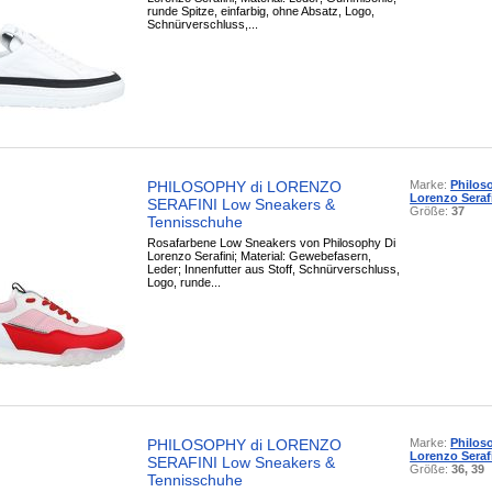
runde Spitze, einfarbig, ohne Absatz, Logo,
Schnürverschluss,...
PHILOSOPHY di LORENZO
Marke:
Philos
Lorenzo Seraf
SERAFINI Low Sneakers &
Größe:
37
Tennisschuhe
Rosafarbene Low Sneakers von Philosophy Di
Lorenzo Serafini; Material: Gewebefasern,
Leder; Innenfutter aus Stoff, Schnürverschluss,
Logo, runde...
PHILOSOPHY di LORENZO
Marke:
Philos
Lorenzo Seraf
SERAFINI Low Sneakers &
Größe:
36, 39
Tennisschuhe