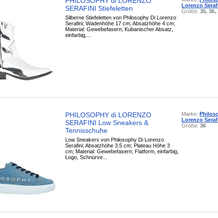
PHILOSOPHY di LORENZO
Lorenzo Seraf
SERAFINI Stiefeletten
Größe:
35, 36,
Silberne Stiefeletten von Philosophy Di Lorenzo
Serafini; Wadenhöhe 17 cm; Absatzhöhe 4 cm;
Material: Gewebefasern; Kubanischer Absatz,
einfarbig,...
PHILOSOPHY di LORENZO
Marke:
Philos
Lorenzo Seraf
SERAFINI Low Sneakers &
Größe:
36
Tennisschuhe
Low Sneakers von Philosophy Di Lorenzo
Serafini; Absatzhöhe 3.5 cm; Plateau Höhe 3
cm; Material: Gewebefasern; Flatform, einfarbig,
Logo, Schnürve...