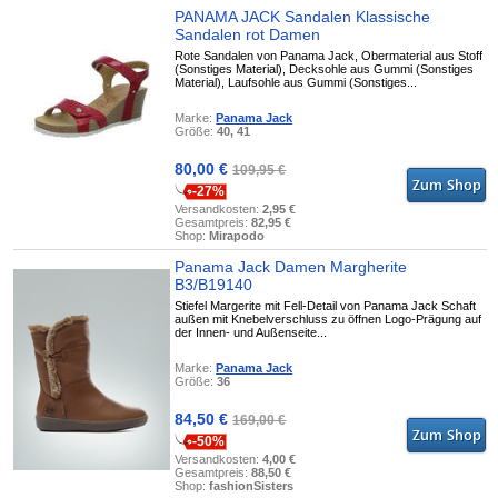
PANAMA JACK Sandalen Klassische
Sandalen rot Damen
Rote Sandalen von Panama Jack, Obermaterial aus Stoff
(Sonstiges Material), Decksohle aus Gummi (Sonstiges
Material), Laufsohle aus Gummi (Sonstiges...
Marke:
Panama Jack
Größe:
40, 41
80,00 €
109,95 €
-27%
Versandkosten:
2,95 €
Gesamtpreis:
82,95 €
Shop:
Mirapodo
Panama Jack Damen Margherite
B3/B19140
Stiefel Margerite mit Fell-Detail von Panama Jack Schaft
außen mit Knebelverschluss zu öffnen Logo-Prägung auf
der Innen- und Außenseite...
Marke:
Panama Jack
Größe:
36
84,50 €
169,00 €
-50%
Versandkosten:
4,00 €
Gesamtpreis:
88,50 €
Shop:
fashionSisters