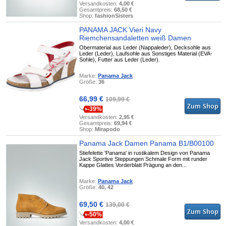
Versandkosten:
4,00 €
Gesamtpreis:
68,50 €
Shop:
fashionSisters
PANAMA JACK Vieri Navy
Riemchensandaletten weiß Damen
Obermaterial aus Leder (Nappaleder), Decksohle aus
Leder (Leder), Laufsohle aus Sonstiges Material (EVA-
Sohle), Futter aus Leder (Leder).
Marke:
Panama Jack
Größe:
36
66,99 €
109,99 €
-39%
Versandkosten:
2,95 €
Gesamtpreis:
69,94 €
Shop:
Mirapodo
Panama Jack Damen Panama B1/B00100
Stiefelette 'Panama' in rustikalem Design von Panama
Jack Sportive Steppungen Schmale Form mit runder
Kappe Glattes Vorderblatt Prägung an den...
Marke:
Panama Jack
Größe:
40, 42
69,50 €
139,00 €
-50%
Versandkosten:
4,00 €