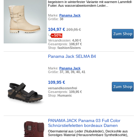
begeistern in winterfester Variante mit warmem Lammfell-
Futter. Aus wasserabweisendem Leder...
Marke:
Panama Jack
Größe:
38
104,97 €
209,95 €
-50%
Versandkosten:
4,00 €
Gesamtpreis:
108,97 €
Shop:
fashionSisters
Panama Jack SELMA B4
Marke:
Panama Jack
Größe:
37, 38, 39, 40, 41
109,95 €
versandkostenfrei
Gesamtpreis:
109,95 €
Shop:
Humanic
PANAMA JACK Panama 03 Full Color
Schnürstiefeletten bordeaux Damen
Obermaterial aus Leder (Nubukleder), Decksohle aus
Sonstiges Material (Herausnehmbare Synthetiksohle),