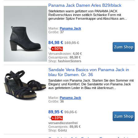
Panama Jack Damen Arles B29/black
Stiefeletten warm gefüttert von PANAMA JACK
Reißverschluss innen seitlich Schlanke Form mit
gerundeter Spitze Fersenkappe und Abschluss am...
Marke:
Panama Jack
Größe:
37
84,98 €
169,95 €
-50%
Versandkosten:
4,00 €
Gesamtpreis:
88,98 €
Shop:
fashionSisters
Sandale Vera Basics von Panama Jack in
blau für Damen. Gr. 36
Sandalen von Panama Jack. Starten Sie den Sommer mit
Eleganz und Komfort: Die Sandalette von Panama Jack
aus gefettetem Leder in Blau mit überkreuzt...
Marke:
Panama Jack
Größe:
36
89,95 €
99,95 €
-10%
versandkostenfrei
Gesamtpreis:
89,95 €
Shop:
Görtz