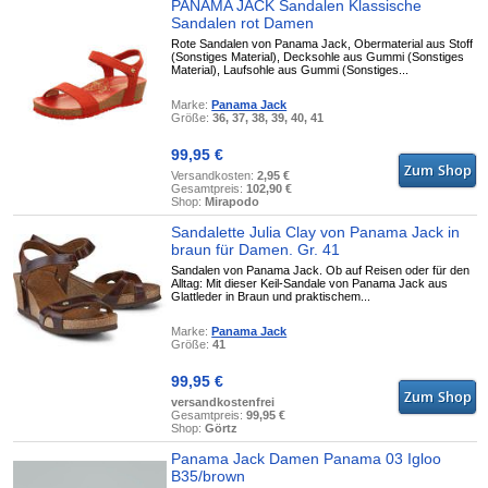
PANAMA JACK Sandalen Klassische
Sandalen rot Damen
Rote Sandalen von Panama Jack, Obermaterial aus Stoff
(Sonstiges Material), Decksohle aus Gummi (Sonstiges
Material), Laufsohle aus Gummi (Sonstiges...
Marke:
Panama Jack
Größe:
36, 37, 38, 39, 40, 41
99,95 €
Versandkosten:
2,95 €
Gesamtpreis:
102,90 €
Shop:
Mirapodo
Sandalette Julia Clay von Panama Jack in
braun für Damen. Gr. 41
Sandalen von Panama Jack. Ob auf Reisen oder für den
Alltag: Mit dieser Keil-Sandale von Panama Jack aus
Glattleder in Braun und praktischem...
Marke:
Panama Jack
Größe:
41
99,95 €
versandkostenfrei
Gesamtpreis:
99,95 €
Shop:
Görtz
Panama Jack Damen Panama 03 Igloo
B35/brown