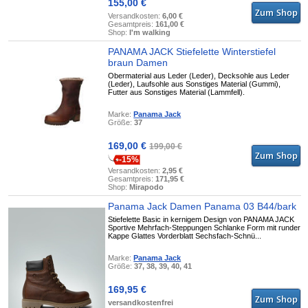
155,00 €
Versandkosten:
6,00 €
Gesamtpreis:
161,00 €
Shop:
I'm walking
PANAMA JACK Stiefelette Winterstiefel
braun Damen
Obermaterial aus Leder (Leder), Decksohle aus Leder
(Leder), Laufsohle aus Sonstiges Material (Gummi),
Futter aus Sonstiges Material (Lammfell).
Marke:
Panama Jack
Größe:
37
169,00 €
199,00 €
-15%
Versandkosten:
2,95 €
Gesamtpreis:
171,95 €
Shop:
Mirapodo
Panama Jack Damen Panama 03 B44/bark
Stiefelette Basic in kernigem Design von PANAMA JACK
Sportive Mehrfach-Steppungen Schlanke Form mit runder
Kappe Glattes Vorderblatt Sechsfach-Schnü...
Marke:
Panama Jack
Größe:
37, 38, 39, 40, 41
169,95 €
versandkostenfrei