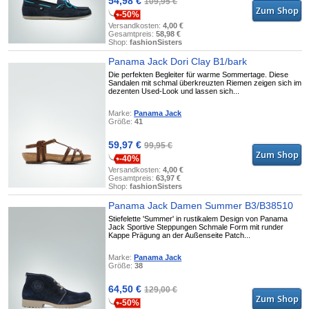
54,98 €
109,95 €
-50%
Versandkosten:
4,00 €
Gesamtpreis:
58,98 €
Shop:
fashionSisters
Panama Jack Dori Clay B1/bark
Die perfekten Begleiter für warme Sommertage. Diese
Sandalen mit schmal überkreuzten Riemen zeigen sich im
dezenten Used-Look und lassen sich...
Marke:
Panama Jack
Größe:
41
59,97 €
99,95 €
-40%
Versandkosten:
4,00 €
Gesamtpreis:
63,97 €
Shop:
fashionSisters
Panama Jack Damen Summer B3/B38510
Stiefelette 'Summer' in rustikalem Design von Panama
Jack Sportive Steppungen Schmale Form mit runder
Kappe Prägung an der Außenseite Patch...
Marke:
Panama Jack
Größe:
38
64,50 €
129,00 €
-50%