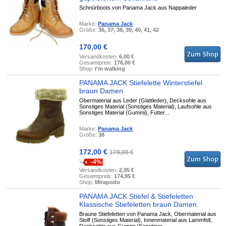
Schnürboots von Panama Jack aus Nappaleder
Marke:
Panama Jack
Größe:
36, 37, 38, 39, 40, 41, 42
170,00 €
Versandkosten:
6,00 €
Gesamtpreis:
176,00 €
Shop:
I'm walking
PANAMA JACK Stiefelette Winterstiefel
braun Damen
Obermaterial aus Leder (Glattleder), Decksohle aus
Sonstiges Material (Sonstiges Material), Laufsohle aus
Sonstiges Material (Gummi), Futter...
Marke:
Panama Jack
Größe:
38
172,00 €
179,00 €
-4%
Versandkosten:
2,95 €
Gesamtpreis:
174,95 €
Shop:
Mirapodo
PANAMA JACK Stiefel & Stiefeletten
Klassische Stiefeletten braun Damen
Braune Stiefeletten von Panama Jack, Obermaterial aus
Stoff (Sonstiges Material), Innenmaterial aus Lammfell,
Decksohle aus Gummi (Sonstiges...