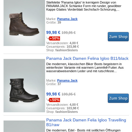
Stiefelette 'Panama Igloo' in kernigem Design von
PANAMA JACK Schlanke Form mit runder, gewölbter
Kappe Glattes Vorderblatt Sechsfach-Schnürung,...
Marke:
Panama Jack
Größe:
39
99,98 €
199,95 €
-50%
Versandkosten:
4,00 €
Gesamtpreis:
103,98 €
Shop:
fashionSisters
Panama Jack Damen Felina Igloo B11/black
Die modernen, klassischen Biker Boots begeistern in
winterfester Variante mit warmem Lammfell-Futter. Aus
wasserabweisendem Leder und mit rutschfeste...
Marke:
Panama Jack
Größe:
37
99,98 €
199,95 €
-50%
Versandkosten:
4,00 €
Gesamtpreis:
103,98 €
Shop:
fashionSisters
Panama Jack Damen Felia Igloo Travelling
B1/raw
Die modernen, Edel - Boots mit seitlichen Öffnungen