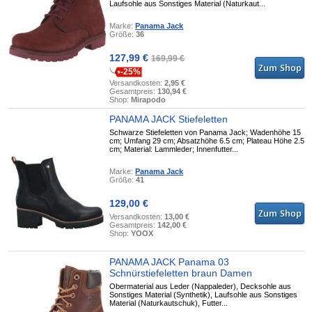
Laufsohle aus Sonstiges Material (Naturkaut...
Marke:
Panama Jack
Größe:
36
127,99 €
169,99 €
-25%
Versandkosten:
2,95 €
Gesamtpreis:
130,94 €
Shop:
Mirapodo
PANAMA JACK Stiefeletten
Schwarze Stiefeletten von Panama Jack; Wadenhöhe 15
cm; Umfang 29 cm; Absatzhöhe 6.5 cm; Plateau Höhe 2.5
cm; Material: Lammleder; Innenfutter...
Marke:
Panama Jack
Größe:
41
129,00 €
Versandkosten:
13,00 €
Gesamtpreis:
142,00 €
Shop:
YOOX
PANAMA JACK Panama 03
Schnürstiefeletten braun Damen
Obermaterial aus Leder (Nappaleder), Decksohle aus
Sonstiges Material (Synthetik), Laufsohle aus Sonstiges
Material (Naturkautschuk), Futter...