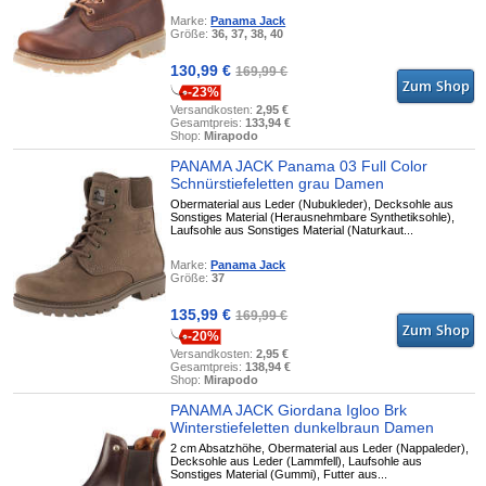
Marke:
Panama Jack
Größe:
36, 37, 38, 40
130,99 €
169,99 €
-23%
Versandkosten:
2,95 €
Gesamtpreis:
133,94 €
Shop:
Mirapodo
PANAMA JACK Panama 03 Full Color
Schnürstiefeletten grau Damen
Obermaterial aus Leder (Nubukleder), Decksohle aus
Sonstiges Material (Herausnehmbare Synthetiksohle),
Laufsohle aus Sonstiges Material (Naturkaut...
Marke:
Panama Jack
Größe:
37
135,99 €
169,99 €
-20%
Versandkosten:
2,95 €
Gesamtpreis:
138,94 €
Shop:
Mirapodo
PANAMA JACK Giordana Igloo Brk
Winterstiefeletten dunkelbraun Damen
2 cm Absatzhöhe, Obermaterial aus Leder (Nappaleder),
Decksohle aus Leder (Lammfell), Laufsohle aus
Sonstiges Material (Gummi), Futter aus...