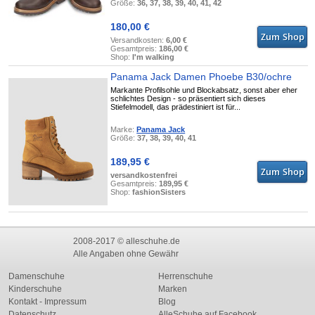
Größe:
36, 37, 38, 39, 40, 41, 42
180,00 €
Versandkosten:
6,00 €
Gesamtpreis:
186,00 €
Shop:
I'm walking
Panama Jack Damen Phoebe B30/ochre
Markante Profilsohle und Blockabsatz, sonst aber eher
schlichtes Design - so präsentiert sich dieses
Stiefelmodell, das prädestiniert ist für...
Marke:
Panama Jack
Größe:
37, 38, 39, 40, 41
189,95 €
versandkostenfrei
Gesamtpreis:
189,95 €
Shop:
fashionSisters
2008-2017 © alleschuhe.de
Alle Angaben ohne Gewähr
Damenschuhe
Herrenschuhe
Kinderschuhe
Marken
Kontakt - Impressum
Blog
Datenschutz
AlleSchuhe auf Facebook