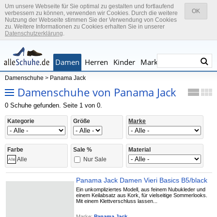
Um unsere Webseite für Sie optimal zu gestalten und fortlaufend
OK
verbessern zu können, verwenden wir Cookies. Durch die weitere
Nutzung der Webseite stimmen Sie der Verwendung von Cookies
zu. Weitere Informationen zu Cookies erhalten Sie in unserer
Datenschutzerklärung
.
Damen
Herren
Kinder
Marken
Damenschuhe
>
Panama Jack
Damenschuhe von Panama Jack
0 Schuhe gefunden. Seite 1 von 0.
Kategorie
Größe
Marke
Farbe
Sale %
Material
Nur Sale
Alle
Panama Jack Damen Vieri Basics B5/black
Ein unkompliziertes Modell, aus feinem Nubukleder und
einem Keilabsatz aus Kork, für vielseitige Sommerlooks.
Mit einem Klettverschluss lassen...
Marke:
Panama Jack