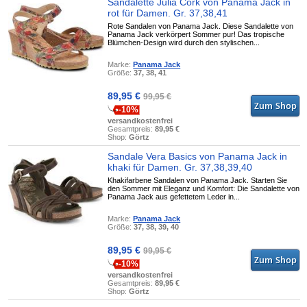
Sandalette Julia Cork von Panama Jack in
rot für Damen. Gr. 37,38,41
Rote Sandalen von Panama Jack. Diese Sandalette von
Panama Jack verkörpert Sommer pur! Das tropische
Blümchen-Design wird durch den stylischen...
Marke:
Panama Jack
Größe:
37, 38, 41
89,95 €
99,95 €
-10%
versandkostenfrei
Gesamtpreis:
89,95 €
Shop:
Görtz
Sandale Vera Basics von Panama Jack in
khaki für Damen. Gr. 37,38,39,40
Khakifarbene Sandalen von Panama Jack. Starten Sie
den Sommer mit Eleganz und Komfort: Die Sandalette von
Panama Jack aus gefettetem Leder in...
Marke:
Panama Jack
Größe:
37, 38, 39, 40
89,95 €
99,95 €
-10%
versandkostenfrei
Gesamtpreis:
89,95 €
Shop:
Görtz