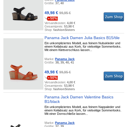
Größe:
37, 40
49,98 €
99,95 €
-50%
Versandkosten:
4,00 €
Gesamtpreis:
53,98 €
Shop:
fashionSisters
Panama Jack Damen Julia Basics B15/tile
Ein unkompliziertes Modell, aus feinem Nubukleder und
einem Keilabsatz aus Kork, für vielseitige Sommerlooks.
Mit einem Klettverschluss lassen...
Marke:
Panama Jack
Größe:
38, 39, 40, 41
49,98 €
99,95 €
-50%
Versandkosten:
4,00 €
Gesamtpreis:
53,98 €
Shop:
fashionSisters
Panama Jack Damen Valentine Basics
B1/black
Ein unkompliziertes Modell, aus feinem Nappaleder und
einem Keilabsatz aus Kork, für vielseitige Sommerlooks.
Mit einer Dornschließe lassen...
Marke:
Panama Jack
Größe:
37, 39