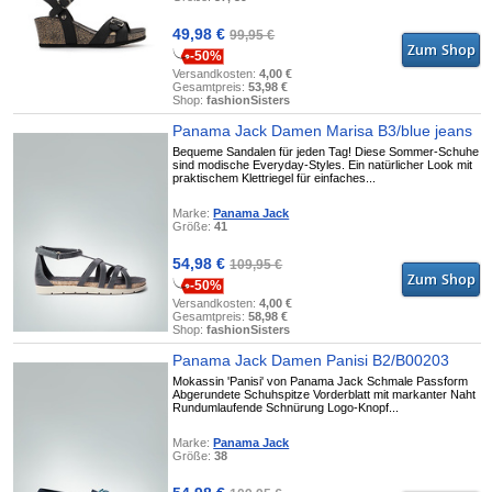
49,98 €
99,95 €
-50%
Versandkosten:
4,00 €
Gesamtpreis:
53,98 €
Shop:
fashionSisters
Panama Jack Damen Marisa B3/blue jeans
Bequeme Sandalen für jeden Tag! Diese Sommer-Schuhe
sind modische Everyday-Styles. Ein natürlicher Look mit
praktischem Klettriegel für einfaches...
Marke:
Panama Jack
Größe:
41
54,98 €
109,95 €
-50%
Versandkosten:
4,00 €
Gesamtpreis:
58,98 €
Shop:
fashionSisters
Panama Jack Damen Panisi B2/B00203
Mokassin 'Panisi' von Panama Jack Schmale Passform
Abgerundete Schuhspitze Vorderblatt mit markanter Naht
Rundumlaufende Schnürung Logo-Knopf...
Marke:
Panama Jack
Größe:
38