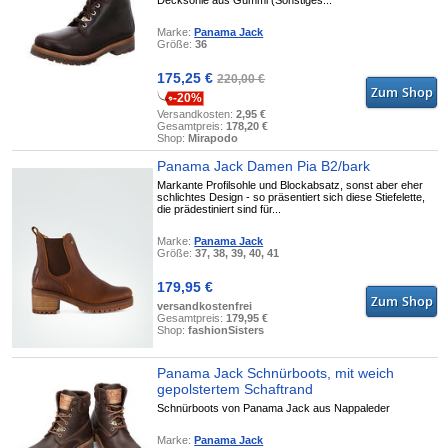
Marke:
Panama Jack
Größe:
36
175,25 €
220,00 €
-20%
Versandkosten:
2,95 €
Gesamtpreis:
178,20 €
Shop:
Mirapodo
Panama Jack Damen Pia B2/bark
Markante Profilsohle und Blockabsatz, sonst aber eher
schlichtes Design - so präsentiert sich diese Stiefelette,
die prädestiniert sind für...
Marke:
Panama Jack
Größe:
37, 38, 39, 40, 41
179,95 €
versandkostenfrei
Gesamtpreis:
179,95 €
Shop:
fashionSisters
Panama Jack Schnürboots, mit weich
gepolstertem Schaftrand
Schnürboots von Panama Jack aus Nappaleder
Marke:
Panama Jack