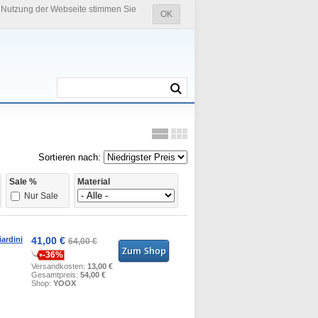
e Nutzung der Webseite stimmen Sie
OK
Sortieren nach:
Sale %
Material
Nur Sale
ardini
41,00 €
64,00 €
-36%
Versandkosten:
13,00 €
Gesamtpreis:
54,00 €
Shop:
YOOX