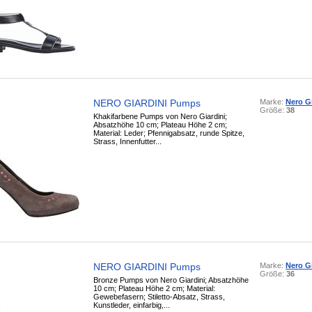
NERO GIARDINI Pumps
Marke:
Nero Gi
Größe:
38
Khakifarbene Pumps von Nero Giardini;
Absatzhöhe 10 cm; Plateau Höhe 2 cm;
Material: Leder; Pfennigabsatz, runde Spitze,
Strass, Innenfutter...
NERO GIARDINI Pumps
Marke:
Nero Gi
Größe:
36
Bronze Pumps von Nero Giardini; Absatzhöhe
10 cm; Plateau Höhe 2 cm; Material:
Gewebefasern; Stiletto-Absatz, Strass,
Kunstleder, einfarbig,...