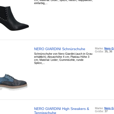
cm; Material: Leder; Spitze, Nieten, Nappaleder,
einfarbig,...
NERO GIARDINI Schnürschuhe
Marke:
Nero Gi
Größe:
35, 36
Schnürschuhe von Nero Giardini (auch in Grau
erhältlich); Absatzhöhe 4 cm; Plateau Höhe 3
cm; Material: Leder; Gummisohle, runde
Spitze,...
NERO GIARDINI High Sneakers &
Marke:
Nero Gi
Größe:
37
Tennisschuhe