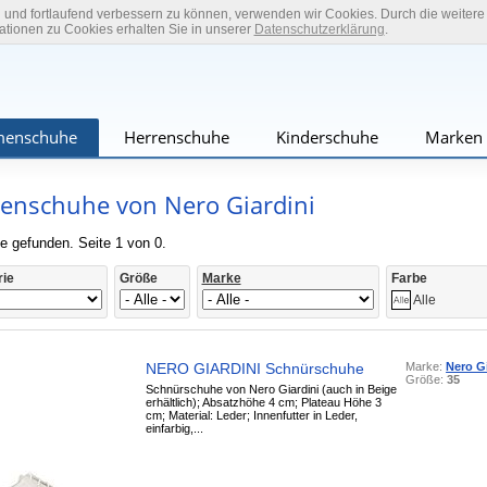
n und fortlaufend verbessern zu können, verwenden wir Cookies. Durch die weiter
tionen zu Cookies erhalten Sie in unserer
Datenschutzerklärung
.
enschuhe
Herrenschuhe
Kinderschuhe
Marken
nschuhe von Nero Giardini
e gefunden. Seite 1 von 0.
rie
Größe
Marke
Farbe
Alle
NERO GIARDINI Schnürschuhe
Marke:
Nero Gi
Größe:
35
Schnürschuhe von Nero Giardini (auch in Beige
erhältlich); Absatzhöhe 4 cm; Plateau Höhe 3
cm; Material: Leder; Innenfutter in Leder,
einfarbig,...