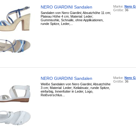
NERO GIARDINI Sandalen
Marke:
Nero Gi
Größe:
36
Sandalen von Nero Giardini; Absatzhöhe 11 cm;
Plateau Höhe 4 cm; Material: Leder;
Gummisohle, Schnalle, ohne Applikationen,
runde Spitze, Leder,...
NERO GIARDINI Sandalen
Marke:
Nero Gi
Größe:
36
Weiße Sandalen von Nero Giardini; Absatzhöhe
3 cm; Material: Leder; Keilabsatz, runde Spitze,
einfarbig, Innenfutter in Leder, Logo,
Reißverschlus...