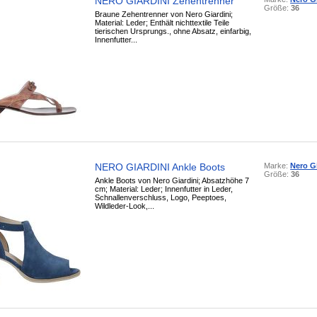
NERO GIARDINI Zehentrenner
Größe:
36
Braune Zehentrenner von Nero Giardini;
Material: Leder; Enthält nichttextile Teile
tierischen Ursprungs., ohne Absatz, einfarbig,
Innenfutter...
NERO GIARDINI Ankle Boots
Marke:
Nero Gi
Größe:
36
Ankle Boots von Nero Giardini; Absatzhöhe 7
cm; Material: Leder; Innenfutter in Leder,
Schnallenverschluss, Logo, Peeptoes,
Wildleder-Look,...