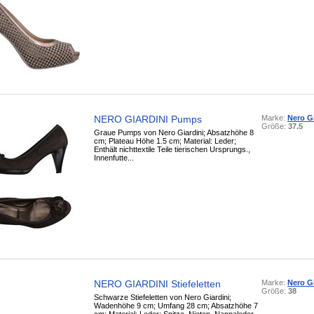
NERO GIARDINI Pumps
Marke:
Nero Gi
Größe:
37.5
Graue Pumps von Nero Giardini; Absatzhöhe 8
cm; Plateau Höhe 1.5 cm; Material: Leder;
Enthält nichttextile Teile tierischen Ursprungs.,
Innenfutte...
NERO GIARDINI Stiefeletten
Marke:
Nero Gi
Größe:
38
Schwarze Stiefeletten von Nero Giardini;
Wadenhöhe 9 cm; Umfang 28 cm; Absatzhöhe 7