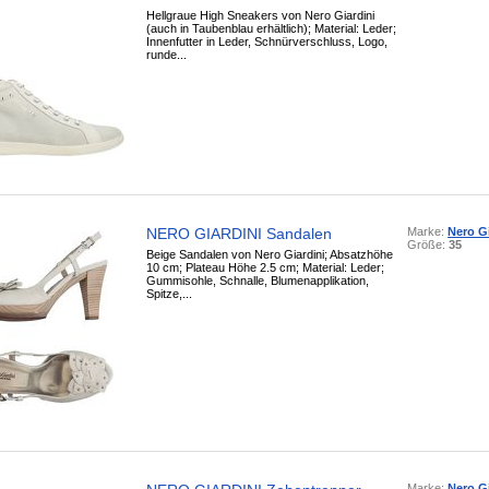
Hellgraue High Sneakers von Nero Giardini
(auch in Taubenblau erhältlich); Material: Leder;
Innenfutter in Leder, Schnürverschluss, Logo,
runde...
NERO GIARDINI Sandalen
Marke:
Nero Gi
Größe:
35
Beige Sandalen von Nero Giardini; Absatzhöhe
10 cm; Plateau Höhe 2.5 cm; Material: Leder;
Gummisohle, Schnalle, Blumenapplikation,
Spitze,...
Marke:
Nero Gi