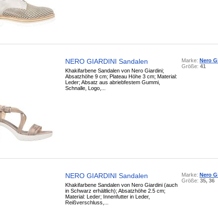
NERO GIARDINI Sandalen
Marke:
Nero Gi
Größe:
41
Khakifarbene Sandalen von Nero Giardini;
Absatzhöhe 9 cm; Plateau Höhe 3 cm; Material:
Leder; Absatz aus abriebfestem Gummi,
Schnalle, Logo,...
NERO GIARDINI Sandalen
Marke:
Nero Gi
Größe:
35, 36
Khakifarbene Sandalen von Nero Giardini (auch
in Schwarz erhältlich); Absatzhöhe 2.5 cm;
Material: Leder; Innenfutter in Leder,
Reißverschluss,...