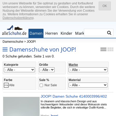
Um unsere Webseite für Sie optimal zu gestalten und fortlaufend
OK
verbessern zu können, verwenden wir Cookies. Durch die weitere
Nutzung der Webseite stimmen Sie der Verwendung von Cookies
zu. Weitere Informationen zu Cookies erhalten Sie in unserer
Datenschutzerklärung
.
Damen
Herren
Kinder
Marken
Damenschuhe
>
JOOP!
Damenschuhe von JOOP!
0 Schuhe gefunden. Seite 1 von 0.
Kategorie
Größe
Marke
Farbe
Sale %
Material
Nur Sale
Alle
JOOP! Damen Schuhe 4140003996/402
In cleanem und klassischem Design und aus
hochwertigem Velousleder sind diese Mokassin stets
stilvolle Begleiter, die sich in vielseitige Outfit-Komb...
Marke:
Joop!