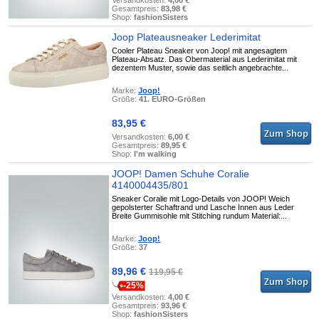
Versandkosten:
4,00 €
Gesamtpreis:
83,98 €
Shop:
fashionSisters
Joop Plateausneaker Lederimitat
Cooler Plateau Sneaker von Joop! mit angesagtem
Plateau-Absatz. Das Obermaterial aus Lederimitat mit
dezentem Muster, sowie das seitlich angebrachte...
Marke:
Joop!
Größe:
41. EURO-Größen
83,95 €
Versandkosten:
6,00 €
Gesamtpreis:
89,95 €
Shop:
I'm walking
JOOP! Damen Schuhe Coralie
4140004435/801
Sneaker Coralie mit Logo-Details von JOOP! Weich
gepolsterter Schaftrand und Lasche Innen aus Leder
Breite Gummisohle mit Stitching rundum Material:...
Marke:
Joop!
Größe:
37
89,96 €
119,95 €
-25%
Versandkosten:
4,00 €
Gesamtpreis:
93,96 €
Shop:
fashionSisters