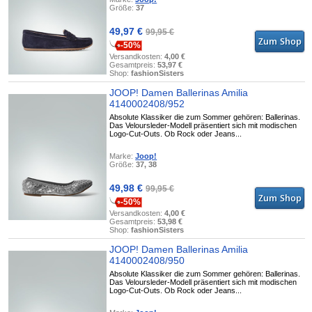
Größe:
37
49,97 €
99,95 €
-50%
Versandkosten:
4,00 €
Gesamtpreis:
53,97 €
Shop:
fashionSisters
JOOP! Damen Ballerinas Amilia
4140002408/952
Absolute Klassiker die zum Sommer gehören: Ballerinas.
Das Veloursleder-Modell präsentiert sich mit modischen
Logo-Cut-Outs. Ob Rock oder Jeans...
Marke:
Joop!
Größe:
37, 38
49,98 €
99,95 €
-50%
Versandkosten:
4,00 €
Gesamtpreis:
53,98 €
Shop:
fashionSisters
JOOP! Damen Ballerinas Amilia
4140002408/950
Absolute Klassiker die zum Sommer gehören: Ballerinas.
Das Veloursleder-Modell präsentiert sich mit modischen
Logo-Cut-Outs. Ob Rock oder Jeans...