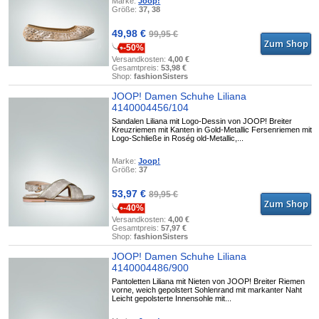
Marke:
Joop!
Größe:
37, 38
49,98 €
99,95 €
-50%
Versandkosten:
4,00 €
Gesamtpreis:
53,98 €
Shop:
fashionSisters
JOOP! Damen Schuhe Liliana
4140004456/104
Sandalen Liliana mit Logo-Dessin von JOOP! Breiter
Kreuzriemen mit Kanten in Gold-Metallic Fersenriemen mit
Logo-Schließe in Roség old-Metallic,...
Marke:
Joop!
Größe:
37
53,97 €
89,95 €
-40%
Versandkosten:
4,00 €
Gesamtpreis:
57,97 €
Shop:
fashionSisters
JOOP! Damen Schuhe Liliana
4140004486/900
Pantoletten Liliana mit Nieten von JOOP! Breiter Riemen
vorne, weich gepolstert Sohlenrand mit markanter Naht
Leicht gepolsterte Innensohle mit...