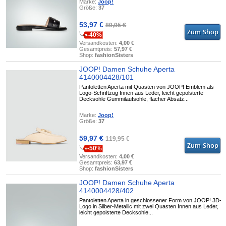
Marke:
Joop!
Größe:
37
53,97 €
89,95 €
-40%
Versandkosten:
4,00 €
Gesamtpreis:
57,97 €
Shop:
fashionSisters
JOOP! Damen Schuhe Aperta
4140004428/101
Pantoletten Aperta mit Quasten von JOOP! Emblem als
Logo-Schriftzug Innen aus Leder, leicht gepolsterte
Decksohle Gummilaufsohle, flacher Absatz...
Marke:
Joop!
Größe:
37
59,97 €
119,95 €
-50%
Versandkosten:
4,00 €
Gesamtpreis:
63,97 €
Shop:
fashionSisters
JOOP! Damen Schuhe Aperta
4140004428/402
Pantoletten Aperta in geschlossener Form von JOOP! 3D-
Logo in Silber-Metallic mit zwei Quasten Innen aus Leder,
leicht gepolsterte Decksohle...