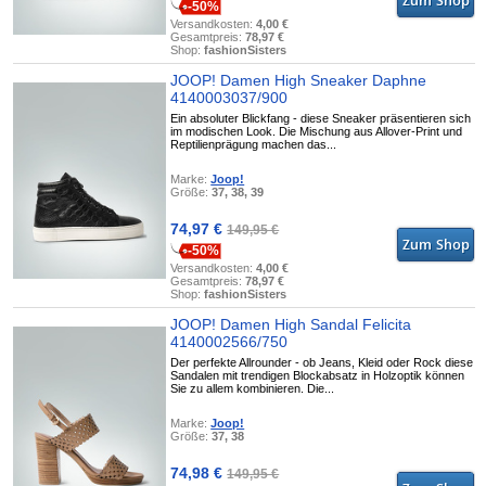
-50%
Versandkosten:
4,00 €
Gesamtpreis:
78,97 €
Shop:
fashionSisters
JOOP! Damen High Sneaker Daphne
4140003037/900
Ein absoluter Blickfang - diese Sneaker präsentieren sich
im modischen Look. Die Mischung aus Allover-Print und
Reptilienprägung machen das...
Marke:
Joop!
Größe:
37, 38, 39
74,97 €
149,95 €
-50%
Versandkosten:
4,00 €
Gesamtpreis:
78,97 €
Shop:
fashionSisters
JOOP! Damen High Sandal Felicita
4140002566/750
Der perfekte Allrounder - ob Jeans, Kleid oder Rock diese
Sandalen mit trendigen Blockabsatz in Holzoptik können
Sie zu allem kombinieren. Die...
Marke:
Joop!
Größe:
37, 38
74,98 €
149,95 €