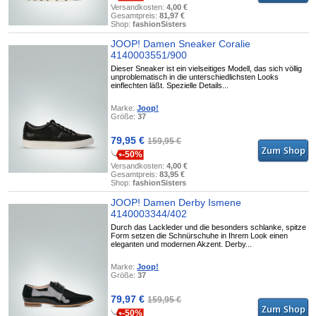
Versandkosten:
4,00 €
Gesamtpreis:
81,97 €
Shop:
fashionSisters
JOOP! Damen Sneaker Coralie
4140003551/900
Dieser Sneaker ist ein vielseitiges Modell, das sich völlig
unproblematisch in die unterschiedlichsten Looks
einflechten läßt. Spezielle Details...
Marke:
Joop!
Größe:
37
79,95 €
159,95 €
-50%
Versandkosten:
4,00 €
Gesamtpreis:
83,95 €
Shop:
fashionSisters
JOOP! Damen Derby Ismene
4140003344/402
Durch das Lackleder und die besonders schlanke, spitze
Form setzen die Schnürschuhe in Ihrem Look einen
eleganten und modernen Akzent. Derby...
Marke:
Joop!
Größe:
37
79,97 €
159,95 €
-50%