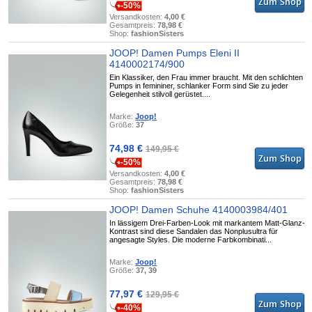
-50%
Versandkosten:
4,00 €
Gesamtpreis:
78,98 €
Shop:
fashionSisters
JOOP! Damen Pumps Eleni II
4140002174/900
Ein Klassiker, den Frau immer braucht. Mit den schlichten
Pumps in femininer, schlanker Form sind Sie zu jeder
Gelegenheit stilvoll gerüstet....
Marke:
Joop!
Größe:
37
74,98 €
149,95 €
-50%
Versandkosten:
4,00 €
Gesamtpreis:
78,98 €
Shop:
fashionSisters
JOOP! Damen Schuhe 4140003984/401
In lässigem Drei-Farben-Look mit markantem Matt-Glanz-
Kontrast sind diese Sandalen das Nonplusultra für
angesagte Styles. Die moderne Farbkombinati...
Marke:
Joop!
Größe:
37, 39
77,97 €
129,95 €
-40%