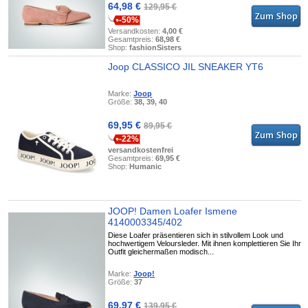
64,98 €
129,95 €
-50%
Versandkosten:
4,00 €
Gesamtpreis:
68,98 €
Shop:
fashionSisters
Joop CLASSICO JIL SNEAKER YT6
Marke:
Joop
Größe:
38, 39, 40
69,95 €
89,95 €
-22%
versandkostenfrei
Gesamtpreis:
69,95 €
Shop:
Humanic
JOOP! Damen Loafer Ismene
4140003345/402
Diese Loafer präsentieren sich in stilvollem Look und
hochwertigem Veloursleder. Mit ihnen komplettieren Sie Ihr
Outfit gleichermaßen modisch...
Marke:
Joop!
Größe:
37
69,97 €
139,95 €