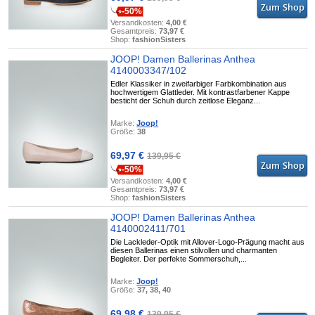
-50%
Versandkosten:
4,00 €
Gesamtpreis:
73,97 €
Shop:
fashionSisters
JOOP! Damen Ballerinas Anthea
4140003347/102
Edler Klassiker in zweifarbiger Farbkombination aus
hochwertigem Glattleder. Mit kontrastfarbener Kappe
besticht der Schuh durch zeitlose Eleganz...
Marke:
Joop!
Größe:
38
69,97 €
139,95 €
-50%
Versandkosten:
4,00 €
Gesamtpreis:
73,97 €
Shop:
fashionSisters
JOOP! Damen Ballerinas Anthea
4140002411/701
Die Lackleder-Optik mit Allover-Logo-Prägung macht aus
diesen Ballerinas einen stilvollen und charmanten
Begleiter. Der perfekte Sommerschuh,...
Marke:
Joop!
Größe:
37, 38, 40
69,98 €
139,95 €