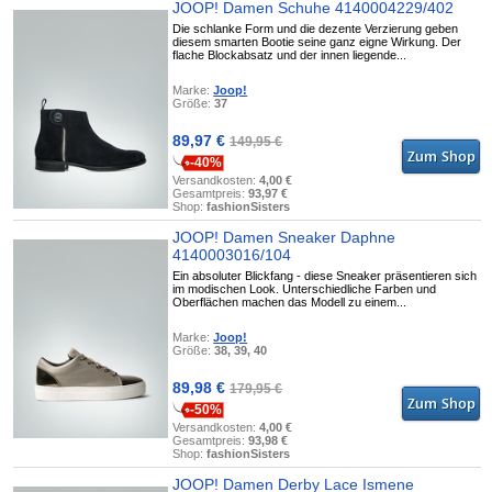
JOOP! Damen Schuhe 4140004229/402
Die schlanke Form und die dezente Verzierung geben
diesem smarten Bootie seine ganz eigne Wirkung. Der
flache Blockabsatz und der innen liegende...
Marke:
Joop!
Größe:
37
89,97 €
149,95 €
-40%
Versandkosten:
4,00 €
Gesamtpreis:
93,97 €
Shop:
fashionSisters
JOOP! Damen Sneaker Daphne
4140003016/104
Ein absoluter Blickfang - diese Sneaker präsentieren sich
im modischen Look. Unterschiedliche Farben und
Oberflächen machen das Modell zu einem...
Marke:
Joop!
Größe:
38, 39, 40
89,98 €
179,95 €
-50%
Versandkosten:
4,00 €
Gesamtpreis:
93,98 €
Shop:
fashionSisters
JOOP! Damen Derby Lace Ismene