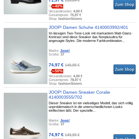
71,97 €
119,95 €
-40%
Versandkosten:
4,00 €
Gesamtpreis:
75,97 €
Shop:
fashionSisters
JOOP! Damen Schuhe 4140003992/401
Im lässigen Two-Tone-Look mit markantem Matt-Glanz-
Kontrast sind diese Sneaker das Nonplusultra für
angesagte Styles. Die moderne Farbkombination...
Marke:
Joop!
Größe:
37
74,97 €
149,95 €
-50%
Versandkosten:
4,00 €
Gesamtpreis:
78,97 €
Shop:
fashionSisters
JOOP! Damen Sneaker Coralie
4140003555/702
Dieser Sneaker ist ein vielseitiges Modell, das sich völlig
unproblematisch in die unterschiedlichsten Looks
einflechten läßt. Der spezielle...
Marke:
Joop!
Größe:
37
74,97 €
149,95 €