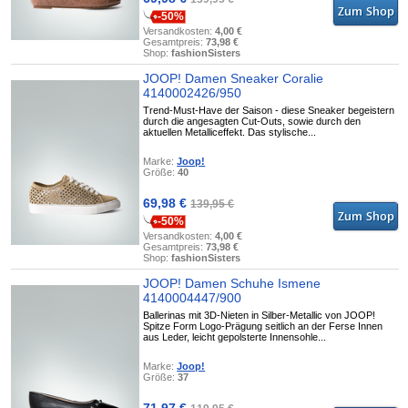
-50%
Versandkosten:
4,00 €
Gesamtpreis:
73,98 €
Shop:
fashionSisters
JOOP! Damen Sneaker Coralie
4140002426/950
Trend-Must-Have der Saison - diese Sneaker begeistern
durch die angesagten Cut-Outs, sowie durch den
aktuellen Metalliceffekt. Das stylische...
Marke:
Joop!
Größe:
40
69,98 €
139,95 €
-50%
Versandkosten:
4,00 €
Gesamtpreis:
73,98 €
Shop:
fashionSisters
JOOP! Damen Schuhe Ismene
4140004447/900
Ballerinas mit 3D-Nieten in Silber-Metallic von JOOP!
Spitze Form Logo-Prägung seitlich an der Ferse Innen
aus Leder, leicht gepolsterte Innensohle...
Marke:
Joop!
Größe:
37