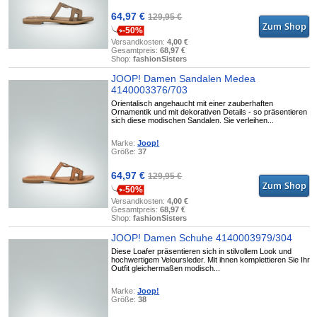
64,97 €
129,95 €
-50%
Versandkosten:
4,00 €
Gesamtpreis:
68,97 €
Shop:
fashionSisters
JOOP! Damen Sandalen Medea
4140003376/703
Orientalisch angehaucht mit einer zauberhaften
Ornamentik und mit dekorativen Details - so präsentieren
sich diese modischen Sandalen. Sie verleihen...
Marke:
Joop!
Größe:
37
64,97 €
129,95 €
-50%
Versandkosten:
4,00 €
Gesamtpreis:
68,97 €
Shop:
fashionSisters
JOOP! Damen Schuhe 4140003979/304
Diese Loafer präsentieren sich in stilvollem Look und
hochwertigem Veloursleder. Mit ihnen komplettieren Sie Ihr
Outfit gleichermaßen modisch...
Marke:
Joop!
Größe:
38