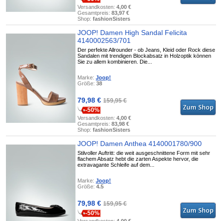
Versandkosten:
4,00 €
Gesamtpreis:
83,97 €
Shop:
fashionSisters
JOOP! Damen High Sandal Felicita
4140002563/701
Der perfekte Allrounder - ob Jeans, Kleid oder Rock diese
Sandalen mit trendigen Blockabsatz in Holzoptik können
Sie zu allem kombinieren. Die...
Marke:
Joop!
Größe:
38
79,98 €
159,95 €
-50%
Versandkosten:
4,00 €
Gesamtpreis:
83,98 €
Shop:
fashionSisters
JOOP! Damen Anthea 4140001780/900
Stilvoller Auftritt: die weit ausgeschnittene Form mit sehr
flachem Absatz hebt die zarten Aspekte hervor, die
extravagante Schleife auf dem...
Marke:
Joop!
Größe:
4.5
79,98 €
159,95 €
-50%