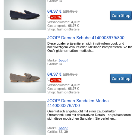
Größe:
37
64,97 €
129,95 €
-50%
Versandkosten:
4,00 €
Gesamtpreis:
68,97 €
Shop:
fashionSisters
JOOP! Damen Schuhe 4140003979/800
Diese Loafer präsentieren sich in stilvollem Look und
hochwertigem Veloursleder. Mit ihnen komplettieren Sie Ihr
Outfit gleichermaßen modisch...
Marke:
Joop!
Größe:
37
64,97 €
129,95 €
-50%
Versandkosten:
4,00 €
Gesamtpreis:
68,97 €
Shop:
fashionSisters
JOOP! Damen Sandalen Medea
4140003376/700
Orientalisch angehaucht mit einer zauberhaften
Ornamentik und mit dekorativen Details - so präsentieren
sich diese modischen Sandalen. Sie verleihen...
Marke:
Joop!
Größe:
37, 39