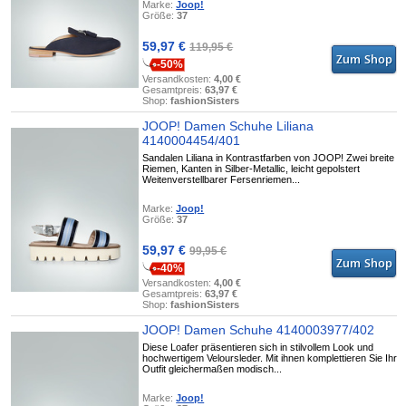
Marke:
Joop!
Größe:
37
59,97 €
119,95 €
-50%
Versandkosten:
4,00 €
Gesamtpreis:
63,97 €
Shop:
fashionSisters
JOOP! Damen Schuhe Liliana
4140004454/401
Sandalen Liliana in Kontrastfarben von JOOP! Zwei breite
Riemen, Kanten in Silber-Metallic, leicht gepolstert
Weitenverstellbarer Fersenriemen...
Marke:
Joop!
Größe:
37
59,97 €
99,95 €
-40%
Versandkosten:
4,00 €
Gesamtpreis:
63,97 €
Shop:
fashionSisters
JOOP! Damen Schuhe 4140003977/402
Diese Loafer präsentieren sich in stilvollem Look und
hochwertigem Veloursleder. Mit ihnen komplettieren Sie Ihr
Outfit gleichermaßen modisch...
Marke:
Joop!