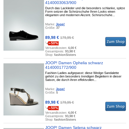
4140003063/900
Durch das Lackleder und die besonders schlanke, spitze
Form setzen die Schnürschuhe Ihren Looks einen
eleganten und modernen Akzent. Schnürschuhe...
Marke:
Joop!
Größe:
37
89,98 €
179,95 €
-50%
Versandkosten:
4,00 €
Gesamtpreis:
93,98 €
Shop:
fashionSisters
JOOP! Damen Ophelia schwarz
4140001772/900
Fashion-Ladies aufgepasst: diese Wedge-Sandalette
gehört zu den besonders trendigen Begleitern in dieser
Saison, die durch ihren effektvollen...
Marke:
Joop!
Größe:
5
89,98 €
179,95 €
-50%
Versandkosten:
4,00 €
Gesamtpreis:
93,98 €
Shop:
fashionSisters
JOOP! Damen Selena schwarz