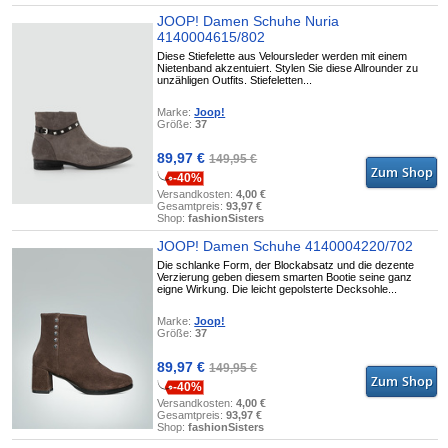
JOOP! Damen Schuhe Nuria
4140004615/802
Diese Stiefelette aus Veloursleder werden mit einem
Nietenband akzentuiert. Stylen Sie diese Allrounder zu
unzähligen Outfits. Stiefeletten...
Marke:
Joop!
Größe:
37
89,97 €
149,95 €
-40%
Versandkosten:
4,00 €
Gesamtpreis:
93,97 €
Shop:
fashionSisters
JOOP! Damen Schuhe 4140004220/702
Die schlanke Form, der Blockabsatz und die dezente
Verzierung geben diesem smarten Bootie seine ganz
eigne Wirkung. Die leicht gepolsterte Decksohle...
Marke:
Joop!
Größe:
37
89,97 €
149,95 €
-40%
Versandkosten:
4,00 €
Gesamtpreis:
93,97 €
Shop:
fashionSisters