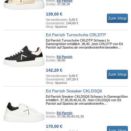
Marke:
Ed Parrish
Größe:
37;38;39
139,00 €
Versandkosten:
5,00 €
Gesamtpreis:
144,00 €
Shop:
Spartoo
Ed Parrish Turnschuhe CRLDTP
Ed Parrish Turnschuhe CRLDTP Schwarz In
Damengrößen erhältlich. 38,40. Jetzt CRLDTP von Ed
Parrish auf Spartoo.de versandkostenfrei bestellen...
Marke:
Ed Parrish
Größe:
38;40
142,20 €
Versandkosten:
5,00 €
Gesamtpreis:
147,20 €
Shop:
Spartoo
Ed Parrish Sneaker CKLDSQ6
Ed Parrish Sneaker CKLDSQ6 Schwarz In Damengrößen
erhältlich. 37,38,39,40,41,35. Jetzt CKLDSQ6 von Ed
Parrish auf Spartoo.de versandkostenfre...
Marke:
Ed Parrish
Größe:
37;38;39;40;41;35
170,00 €