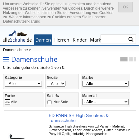
Um unsere Webseite für Sie optimal zu gestalten und fortlaufend
OK
verbessern zu können, verwenden wir Cookies. Durch die weitere
Nutzung der Webseite stimmen Sie der Verwendung von Cookies
zu. Weitere Informationen zu Cookies erhalten Sie in unserer
Datenschutzerklärung
.
Damen
Herren
Kinder
Marken
Damenschuhe
>
Damenschuhe
0 Schuhe gefunden. Seite 1 von 0.
Kategorie
Größe
Marke
Farbe
Sale %
Material
Nur Sale
Alle
ED PARRISH High Sneakers &
Tennisschuhe
Schwarze High Sneakers von Ed Parrish; Material:
Gewebefasern, Leder; ohne Absatz, Glitter, Kalbsfell in
Ponyfell-Optik, einfarbig, Handgestrickt,...