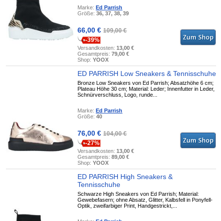
Marke:
Ed Parrish
Größe:
36, 37, 38, 39
66,00 €
109,00 €
-39%
Versandkosten:
13,00 €
Gesamtpreis:
79,00 €
Shop:
YOOX
ED PARRISH Low Sneakers & Tennisschuhe
Bronze Low Sneakers von Ed Parrish; Absatzhöhe 6 cm;
Plateau Höhe 30 cm; Material: Leder; Innenfutter in Leder,
Schnürverschluss, Logo, runde...
Marke:
Ed Parrish
Größe:
40
76,00 €
104,00 €
-27%
Versandkosten:
13,00 €
Gesamtpreis:
89,00 €
Shop:
YOOX
ED PARRISH High Sneakers &
Tennisschuhe
Schwarze High Sneakers von Ed Parrish; Material:
Gewebefasern; ohne Absatz, Glitter, Kalbsfell in Ponyfell-
Optik, zweifarbiger Print, Handgestrickt,...