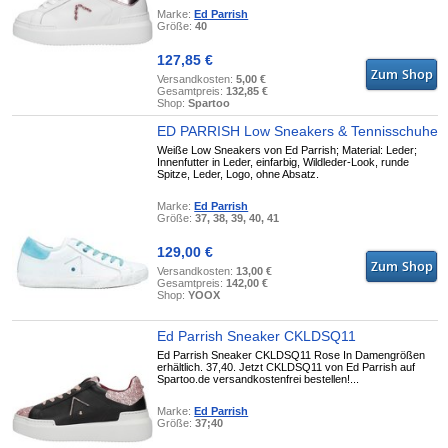
Marke:
Ed Parrish
Größe:
40
127,85 €
Versandkosten:
5,00 €
Gesamtpreis:
132,85 €
Shop:
Spartoo
ED PARRISH Low Sneakers & Tennisschuhe
Weiße Low Sneakers von Ed Parrish; Material: Leder;
Innenfutter in Leder, einfarbig, Wildleder-Look, runde
Spitze, Leder, Logo, ohne Absatz.
Marke:
Ed Parrish
Größe:
37, 38, 39, 40, 41
129,00 €
Versandkosten:
13,00 €
Gesamtpreis:
142,00 €
Shop:
YOOX
Ed Parrish Sneaker CKLDSQ11
Ed Parrish Sneaker CKLDSQ11 Rose In Damengrößen
erhältlich. 37,40. Jetzt CKLDSQ11 von Ed Parrish auf
Spartoo.de versandkostenfrei bestellen!...
Marke:
Ed Parrish
Größe:
37;40