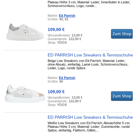
Plateau Höhe 3 cm; Material: Leder; Innenfutter in Leder,
Schnürverschluss, Logo, runde...
Marke:
Ed Parrish
Größe:
40, 41
109,00 €
Versandkosten:
13,00 €
Gesamtpreis:
122,00 €
Shop:
YOOX
ED PARRISH Low Sneakers & Tennisschuhe
Beige Low Sneakers von Ed Parrish; Material: Leder;
ohne Absatz, einfarbig, Lamé-Look, Schnürverschluss,
Leder, Logo, runde Spitze.
Marke:
Ed Parrish
Größe:
40
109,00 €
Versandkosten:
13,00 €
Gesamtpreis:
122,00 €
Shop:
YOOX
ED PARRISH Low Sneakers & Tennisschuhe
Weiße Low Sneakers von Ed Parrish; Absatzhöhe 5 cm;
Plateau Höhe 3 cm; Material: Leder; Gummisohle, runde
Spitze, einfarbig, Flatform, Glitter,...