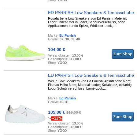
Shop:
YOOX
ED PARRISH Low Sneakers & Tennisschuhe
Rosafarbene Low Sneakers von Ed Parrish; Material:
Leder; Innenfutter in Leder, Schnürverschluss, ohne
Applikationen, runde Spitze, Wildleder-Look,...
Marke:
Ed Parrish
Größe:
37, 38, 39, 40
104,00 €
Versandkosten:
13,00 €
Gesamtpreis:
117,00 €
Shop:
YOOX
ED PARRISH Low Sneakers & Tennisschuhe
Weiße Low Sneakers von Ed Parrish; Absatzhöhe 6 cm;
Plateau Höhe 3 cm; Material: Leder; Keilabsatz, einfarbig,
Logo, Schnürverschluss, Lamé-Look...
Marke:
Ed Parrish
Größe:
40, 41
105,00 €
119,00 €
-12%
Versandkosten:
13,00 €
Gesamtpreis:
118,00 €
Shop:
YOOX