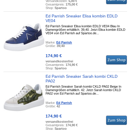
Versandkosten:
5,00 €
Gesamtpreis:
175,00 €
Shop:
Spartoo
Ed Parrish Sneaker Elisa kombin EDLD
VE04
Ed Parrish Sneaker Elisa kombin EDLD VE04 Blau In
Damengrößen erhältlich. 39,40. Jetzt Elisa kombin EDLD
VE04 von Ed Parrish auf Spartoo.de...
Marke:
Ed Parrish
Größe:
39;40
174,90 €
versandkostenfrei
Gesamtpreis:
174,90 €
Shop:
Spartoo
Ed Parrish Sneaker Sarah kombi CKLD
PA02
Ed Parrish Sneaker Sarah kombi CKLD PA02 Beige In
Damengrößen erhältlich. 42. Jetzt Sarah kombi CKLD
PA02 von Ed Parrish auf Spartoo.de...
Marke:
Ed Parrish
Größe:
42
174,90 €
versandkostenfrei
Gesamtpreis:
174,90 €
Shop:
Spartoo