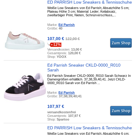
ED PARRISH Low Sneakers & Tennisschuhe
Weiße Low Sneakers von Ed Parrish; Absatzhöhe 5 cm;
Plateau Höhe 3 cm; Material: Leder; Keilabsatz,
zweifarbiger Print, Nieten, Schnürverschluss,...
Marke:
Ed Parrish
Größe:
40
107,00 €
122,00 €
-12%
Versandkosten:
13,00 €
Gesamtpreis:
120,00 €
Shop:
YOOX
Ed Parrish Sneaker CKLD-0000_R010
Sarah
Ed Parrish Sneaker CKLD-0000_R010 Sarah Schwarz In
Damengrößen erhältlich. 37,38,39,40,41. Jetzt CKLD-
0000_R010 Sarah von Ed Parrish ...
Marke:
Ed Parrish
Größe:
37;38;39;40;41
107,97 €
versandkostenfrei
Gesamtpreis:
107,97 €
Shop:
Spartoo
ED PARRISH Low Sneakers & Tennisschuhe
Weiße Low Sneakers von Ed Parrish; Absatzhöhe 6 cm;