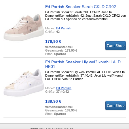
Ed Parrish Sneaker Sarah CKLD CR02
Ed Parrish Sneaker Sarah CKLD CR02 Rose In
Damengrößen erhältlich. 42. Jetzt Sarah CKLD CR02 von
Ed Parrish auf Spartoo.de versandkostenfrei...
Marke:
Ed Parrish
Größe:
42
179,90 €
versandkostenfrei
Gesamtpreis:
179,90 €
Shop:
Spartoo
Ed Parrish Sneaker Lily wei? kombi LALD
HE01
Ed Parrish Sneaker Lily wei? kombi LALD HE01 Weiss In
Damengrößen erhältlich. 37,40,42. Jetzt Lily wei? kombi
LALD HE01 von Ed Parrish...
Marke:
Ed Parrish
Größe:
37;40;42
189,90 €
versandkostenfrei
Gesamtpreis:
189,90 €
Shop:
Spartoo