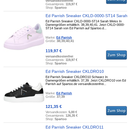
versandkostenfrei
Gesamtpreis:
119,97 €
Shop:
Spartoo
Ed Parrish Sneaker CKLD-0000-ST14 Sarah
Ed Parrish Sneaker CKLD-0000-ST14 Sarah Weiss In
Damengrößen erhältlich. 38,39,40,41. Jetzt CKLD-0000-
ST14 Sarah von Ed Parrish auf Spartoo.d...
Marke:
Ed Parrish
Größe:
38;39;40;41
119,97 €
versandkostenfrei
Gesamtpreis:
119,97 €
Shop:
Spartoo
Ed Parrish Sneaker CKLDRO10
Ed Parrish Sneaker CKLDRO10 Schwarz In
Damengrößen erhältlich. 37,39. Jetzt CKLDRO10 von Ed
Parrish auf Spartoo.de versandkostenfrei...
Marke:
Ed Parrish
Größe:
37;39
121,35 €
Versandkosten:
5,00 €
Gesamtpreis:
126,35 €
Shop:
Spartoo
Ed Parrish Sneaker CKLDRO11