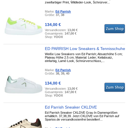
zweifarbiger Print, Wildleder-Look, Schnürver...
Marke:
Ed Parrish
Größe:
37, 38
134,00 €
Versandkosten:
13,00 €
Gesamtpreis:
147,00 €
Shop:
YOOX
ED PARRISH Low Sneakers & Tennisschuhe
Weiße Low Sneakers von Ed Parrish; Absatzhöhe 5 cm;
Plateau Höhe 2.5 cm; Material: Leder; Keilabsatz,
einfarbig, Lamé-Look, Schnürverschluss,...
Marke:
Ed Parrish
Größe:
38, 39, 40
134,00 €
Versandkosten:
13,00 €
Gesamtpreis:
147,00 €
Shop:
YOOX
Ed Parrish Sneaker CKLDVE
Ed Parrish Sneaker CKLDVE Grau In Damengrößen
erhältlich. 37,38,39. Jetzt CKLDVE von Ed Parrish auf
Spartoo.de versandkostenfrei bestellen!...