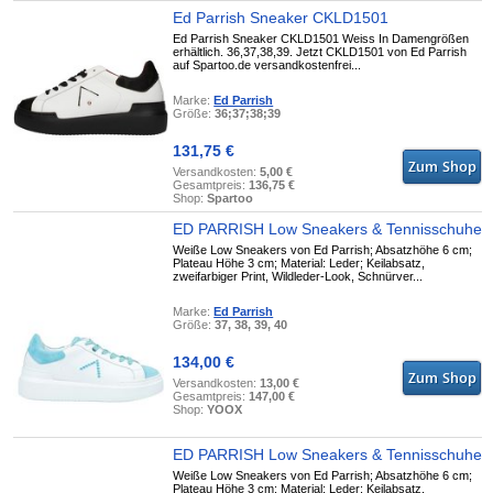
Ed Parrish Sneaker CKLD1501
Ed Parrish Sneaker CKLD1501 Weiss In Damengrößen
erhältlich. 36,37,38,39. Jetzt CKLD1501 von Ed Parrish
auf Spartoo.de versandkostenfrei...
Marke:
Ed Parrish
Größe:
36;37;38;39
131,75 €
Versandkosten:
5,00 €
Gesamtpreis:
136,75 €
Shop:
Spartoo
ED PARRISH Low Sneakers & Tennisschuhe
Weiße Low Sneakers von Ed Parrish; Absatzhöhe 6 cm;
Plateau Höhe 3 cm; Material: Leder; Keilabsatz,
zweifarbiger Print, Wildleder-Look, Schnürver...
Marke:
Ed Parrish
Größe:
37, 38, 39, 40
134,00 €
Versandkosten:
13,00 €
Gesamtpreis:
147,00 €
Shop:
YOOX
ED PARRISH Low Sneakers & Tennisschuhe
Weiße Low Sneakers von Ed Parrish; Absatzhöhe 6 cm;
Plateau Höhe 3 cm; Material: Leder; Keilabsatz,