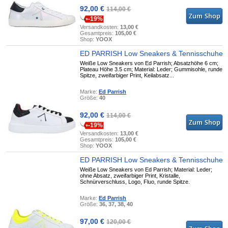
92,00 €
114,00 €
-19%
Versandkosten:
13,00 €
Gesamtpreis:
105,00 €
Shop:
YOOX
ED PARRISH Low Sneakers & Tennisschuhe
Weiße Low Sneakers von Ed Parrish; Absatzhöhe 6 cm;
Plateau Höhe 3.5 cm; Material: Leder; Gummisohle, runde
Spitze, zweifarbiger Print, Keilabsatz...
Marke:
Ed Parrish
Größe:
40
92,00 €
114,00 €
-19%
Versandkosten:
13,00 €
Gesamtpreis:
105,00 €
Shop:
YOOX
ED PARRISH Low Sneakers & Tennisschuhe
Weiße Low Sneakers von Ed Parrish; Material: Leder;
ohne Absatz, zweifarbiger Print, Kristalle,
Schnürverschluss, Logo, Fluo, runde Spitze.
Marke:
Ed Parrish
Größe:
36, 37, 38, 40
97,00 €
120,00 €