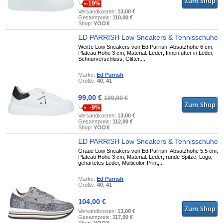
-19%
Versandkosten:
13,00 €
Gesamtpreis:
110,00 €
Shop:
YOOX
ED PARRISH Low Sneakers & Tennisschuhe
Weiße Low Sneakers von Ed Parrish; Absatzhöhe 6 cm;
Plateau Höhe 3 cm; Material: Leder; Innenfutter in Leder,
Schnürverschluss, Glitter,...
Marke:
Ed Parrish
Größe:
40, 41
99,00 €
109,00 €
-9%
Versandkosten:
13,00 €
Gesamtpreis:
112,00 €
Shop:
YOOX
ED PARRISH Low Sneakers & Tennisschuhe
Graue Low Sneakers von Ed Parrish; Absatzhöhe 5.5 cm;
Plateau Höhe 3 cm; Material: Leder; runde Spitze, Logo,
gehärtetes Leder, Multicolor-Print,...
Marke:
Ed Parrish
Größe:
40, 41
104,00 €
Versandkosten:
13,00 €
Gesamtpreis:
117,00 €