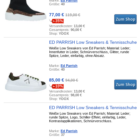
Marke:
Ed Parrish
Größe:
40
77,00 €
119,00 €
-35%
Versandkosten:
13,00 €
Gesamtpreis:
90,00 €
Shop:
YOOX
ED PARRISH Low Sneakers & Tennisschuhe
Weiße Low Sneakers von Ed Parrish; Material: Leder;
Innenfutter in Leder, Schnürverschluss, Glitter, runde
Spitze, Leder, einfarbig, ohne Absatz.
Marke:
Ed Parrish
Größe:
40
85,00 €
94,00 €
-10%
Versandkosten:
13,00 €
Gesamtpreis:
98,00 €
Shop:
YOOX
ED PARRISH Low Sneakers & Tennisschuhe
Weiße Low Sneakers von Ed Parrish; Material: Leder;
runde Spitze, Logo, Schiller-Effekt, einfarbig, Leder,
Kontrastapplikationen, Schnürverschluss.
Marke:
Ed Parrish
Größe:
37