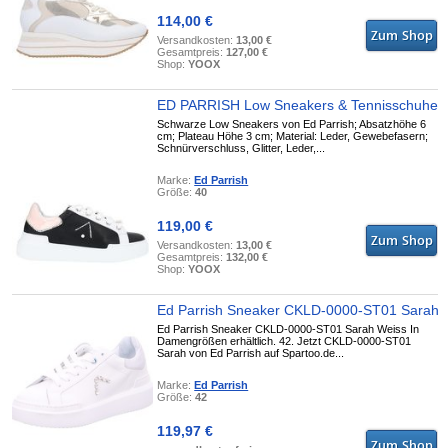
114,00 €
Versandkosten:
13,00 €
Gesamtpreis:
127,00 €
Shop:
YOOX
ED PARRISH Low Sneakers & Tennisschuhe
Schwarze Low Sneakers von Ed Parrish; Absatzhöhe 6
cm; Plateau Höhe 3 cm; Material: Leder, Gewebefasern;
Schnürverschluss, Glitter, Leder,...
Marke:
Ed Parrish
Größe:
40
119,00 €
Versandkosten:
13,00 €
Gesamtpreis:
132,00 €
Shop:
YOOX
Ed Parrish Sneaker CKLD-0000-ST01 Sarah
Ed Parrish Sneaker CKLD-0000-ST01 Sarah Weiss In
Damengrößen erhältlich. 42. Jetzt CKLD-0000-ST01
Sarah von Ed Parrish auf Spartoo.de...
Marke:
Ed Parrish
Größe:
42
119,97 €