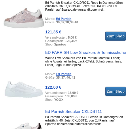
Ed Parrish Sneaker CKLDRO11 Rose In Damengrößen
erhältlich. 36,37,38,39,40. Jetzt CKLDRO11 von Ed
Parrish auf Spartoo.de versandkostenfrei...
Marke:
Ed Parrish
Größe:
36;37;38;39;40
121,35 €
Versandkosten:
5,00 €
Gesamtpreis:
126,35 €
Shop:
Spartoo
ED PARRISH Low Sneakers & Tennisschuhe
Weiße Low Sneakers von Ed Parrish; Material: Leder;
ohne Absatz, einfarbig, Lack-Effekt, Schnürverschluss,
Leder, Logo, runde Spitze.
Marke:
Ed Parrish
Größe:
35, 37, 40, 41
122,00 €
Versandkosten:
13,00 €
Gesamtpreis:
135,00 €
Shop:
YOOX
Ed Parrish Sneaker CKLDST11
Ed Parrish Sneaker CKLDST11 Weiss In Damengrößen
erhältlich. 40. Jetzt CKLDST11 von Ed Parrish auf
Spartoo.de versandkostenfrei bestellen!...