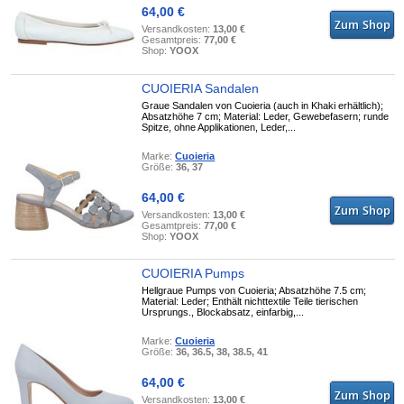
64,00 €
Versandkosten:
13,00 €
Gesamtpreis:
77,00 €
Shop:
YOOX
CUOIERIA Sandalen
Graue Sandalen von Cuoieria (auch in Khaki erhältlich);
Absatzhöhe 7 cm; Material: Leder, Gewebefasern; runde
Spitze, ohne Applikationen, Leder,...
Marke:
Cuoieria
Größe:
36, 37
64,00 €
Versandkosten:
13,00 €
Gesamtpreis:
77,00 €
Shop:
YOOX
CUOIERIA Pumps
Hellgraue Pumps von Cuoieria; Absatzhöhe 7.5 cm;
Material: Leder; Enthält nichttextile Teile tierischen
Ursprungs., Blockabsatz, einfarbig,...
Marke:
Cuoieria
Größe:
36, 36.5, 38, 38.5, 41
64,00 €
Versandkosten:
13,00 €