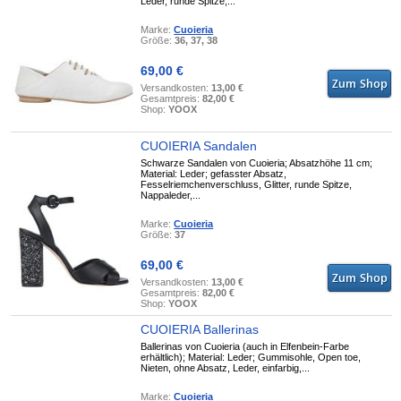
Leder, runde Spitze,...
Marke:
Cuoieria
Größe:
36, 37, 38
69,00 €
Versandkosten:
13,00 €
Gesamtpreis:
82,00 €
Shop:
YOOX
CUOIERIA Sandalen
Schwarze Sandalen von Cuoieria; Absatzhöhe 11 cm;
Material: Leder; gefasster Absatz,
Fesselriemchenverschluss, Glitter, runde Spitze,
Nappaleder,...
Marke:
Cuoieria
Größe:
37
69,00 €
Versandkosten:
13,00 €
Gesamtpreis:
82,00 €
Shop:
YOOX
CUOIERIA Ballerinas
Ballerinas von Cuoieria (auch in Elfenbein-Farbe
erhältlich); Material: Leder; Gummisohle, Open toe,
Nieten, ohne Absatz, Leder, einfarbig,...
Marke:
Cuoieria