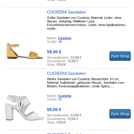
CUOIERIA Sandalen
Gelbe Sandalen von Cuoieria; Material: Leder; ohne
Absatz, einfarbig, Wildleder-Look,
Fesselriemchenverschluss, Leder, ohne Applikationen,
runde...
Marke:
Cuoieria
Größe:
36
59,00 €
Versandkosten:
13,00 €
Gesamtpreis:
72,00 €
Shop:
YOOX
CUOIERIA Sandalen
Weiße Sandalen von Cuoieria; Absatzhöhe 10 cm;
Material: Kalbsleder; gefasster Absatz, Sandalen zum
Binden, Kontrastapplikationen, runde Spitze,...
Marke:
Cuoieria
Größe:
41
59,00 €
Versandkosten:
13,00 €
Gesamtpreis:
72,00 €
Shop:
YOOX