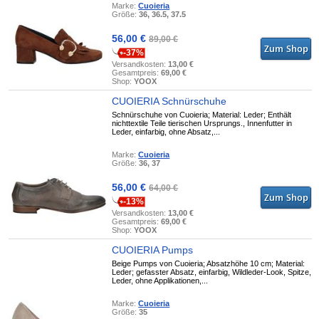
Marke:
Cuoieria
Größe:
36, 36.5, 37.5
56,00 €
89,00 €
-37%
Versandkosten:
13,00 €
Gesamtpreis:
69,00 €
Shop:
YOOX
CUOIERIA Schnürschuhe
Schnürschuhe von Cuoieria; Material: Leder; Enthält
nichttextile Teile tierischen Ursprungs., Innenfutter in
Leder, einfarbig, ohne Absatz,...
Marke:
Cuoieria
Größe:
36, 37
56,00 €
64,00 €
-13%
Versandkosten:
13,00 €
Gesamtpreis:
69,00 €
Shop:
YOOX
CUOIERIA Pumps
Beige Pumps von Cuoieria; Absatzhöhe 10 cm; Material:
Leder; gefasster Absatz, einfarbig, Wildleder-Look, Spitze,
Leder, ohne Applikationen,...
Marke:
Cuoieria
Größe:
35