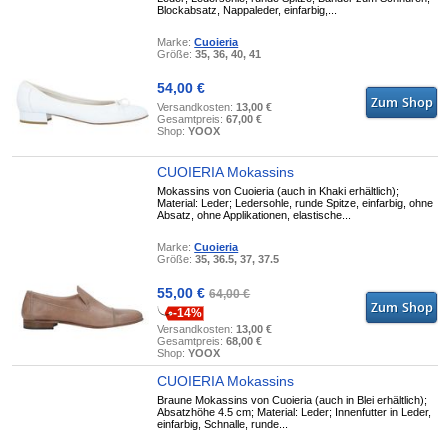
Blockabsatz, Nappaleder, einfarbig,...
Marke:
Cuoieria
Größe:
35, 36, 40, 41
54,00 €
Versandkosten:
13,00 €
Gesamtpreis:
67,00 €
Shop:
YOOX
CUOIERIA Mokassins
Mokassins von Cuoieria (auch in Khaki erhältlich);
Material: Leder; Ledersohle, runde Spitze, einfarbig, ohne
Absatz, ohne Applikationen, elastische...
Marke:
Cuoieria
Größe:
35, 36.5, 37, 37.5
55,00 €
64,00 €
-14%
Versandkosten:
13,00 €
Gesamtpreis:
68,00 €
Shop:
YOOX
CUOIERIA Mokassins
Braune Mokassins von Cuoieria (auch in Blei erhältlich);
Absatzhöhe 4.5 cm; Material: Leder; Innenfutter in Leder,
einfarbig, Schnalle, runde...