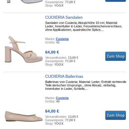
Gesamtpreis:
77,00 €
Shop:
YOOX
CUOIERIA Sandalen
Sandalen von Cuoieria; Absatzhöhe 10 cm; Material:
Leder; Innenfutter in Leder, Fesselriemchenverschluss,
ohne Applikationen, quadratische Spitze,...
Marke:
Cuoieria
Größe:
41
64,00 €
Versandkosten:
13,00 €
Gesamtpreis:
77,00 €
Shop:
YOOX
CUOIERIA Ballerinas
Ballerinas von Cuoieria; Material: Leder; Enthält nichttextile
Teile tierischen Ursprungs., ohne Absatz, einfarbig,
Innenfutter in Leder, Schleife,...
Marke:
Cuoieria
Größe:
40
64,00 €
Versandkosten:
13,00 €
Gesamtpreis:
77,00 €
Shop:
YOOX