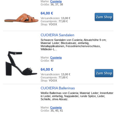
Marke:
Cuoieria
Größe:
36, 37, 38
64,00 €
Versandkosten:
13,00 €
Gesamtpreis:
77,00 €
Shop:
YOOX
CUOIERIA Sandalen
Schwarze Sandalen von Cuoieria; Absatzhöhe 9 cm;
Material: Leder; Blockabsatz, einfarbig,
Metallapplikationen, Fesselriemchenverschluss,
Wildleder-L...
Marke:
Cuoieria
Größe:
40
64,00 €
Versandkosten:
13,00 €
Gesamtpreis:
77,00 €
Shop:
YOOX
CUOIERIA Ballerinas
Weiße Ballerinas von Cuoieria; Material: Leder; Innenfutter
in Leder, einfarbig, Nappaleder, runde Spitze, Leder,
Schleife, ohne Absatz.
Marke:
Cuoieria
Größe:
35, 40, 41