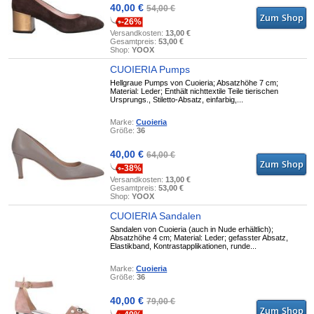
40,00 €
54,00 €
-26%
Versandkosten:
13,00 €
Gesamtpreis:
53,00 €
Shop:
YOOX
CUOIERIA Pumps
Hellgraue Pumps von Cuoieria; Absatzhöhe 7 cm;
Material: Leder; Enthält nichttextile Teile tierischen
Ursprungs., Stiletto-Absatz, einfarbig,...
Marke:
Cuoieria
Größe:
36
40,00 €
64,00 €
-38%
Versandkosten:
13,00 €
Gesamtpreis:
53,00 €
Shop:
YOOX
CUOIERIA Sandalen
Sandalen von Cuoieria (auch in Nude erhältlich);
Absatzhöhe 4 cm; Material: Leder; gefasster Absatz,
Elastikband, Kontrastapplikationen, runde...
Marke:
Cuoieria
Größe:
36
40,00 €
79,00 €