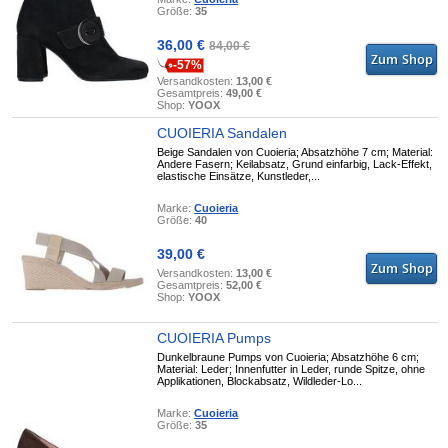
Größe:
35
36,00 €
84,00 €
-57%
Versandkosten:
13,00 €
Gesamtpreis:
49,00 €
Shop:
YOOX
CUOIERIA Sandalen
Beige Sandalen von Cuoieria; Absatzhöhe 7 cm; Material:
Andere Fasern; Keilabsatz, Grund einfarbig, Lack-Effekt,
elastische Einsätze, Kunstleder,...
Marke:
Cuoieria
Größe:
40
39,00 €
Versandkosten:
13,00 €
Gesamtpreis:
52,00 €
Shop:
YOOX
CUOIERIA Pumps
Dunkelbraune Pumps von Cuoieria; Absatzhöhe 6 cm;
Material: Leder; Innenfutter in Leder, runde Spitze, ohne
Applikationen, Blockabsatz, Wildleder-Lo...
Marke:
Cuoieria
Größe:
35