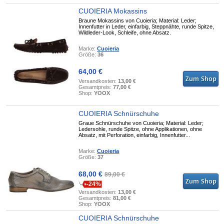
CUOIERIA Mokassins
Braune Mokassins von Cuoieria; Material: Leder;
Innenfutter in Leder, einfarbig, Steppnähte, runde Spitze,
Wildleder-Look, Schleife, ohne Absatz.
Marke:
Cuoieria
Größe:
36
64,00 €
Versandkosten:
13,00 €
Gesamtpreis:
77,00 €
Shop:
YOOX
CUOIERIA Schnürschuhe
Graue Schnürschuhe von Cuoieria; Material: Leder;
Ledersohle, runde Spitze, ohne Applikationen, ohne
Absatz, mit Perforation, einfarbig, Innenfutter...
Marke:
Cuoieria
Größe:
37
68,00 €
89,00 €
-24%
Versandkosten:
13,00 €
Gesamtpreis:
81,00 €
Shop:
YOOX
CUOIERIA Schnürschuhe