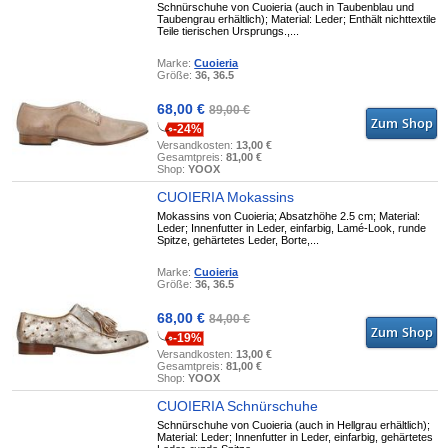
Schnürschuhe von Cuoieria (auch in Taubenblau und
Taubengrau erhältlich); Material: Leder; Enthält nichttextile
Teile tierischen Ursprungs.,...
Marke:
Cuoieria
Größe:
36, 36.5
68,00 €
89,00 €
-24%
Versandkosten:
13,00 €
Gesamtpreis:
81,00 €
Shop:
YOOX
CUOIERIA Mokassins
Mokassins von Cuoieria; Absatzhöhe 2.5 cm; Material:
Leder; Innenfutter in Leder, einfarbig, Lamé-Look, runde
Spitze, gehärtetes Leder, Borte,...
Marke:
Cuoieria
Größe:
36, 36.5
68,00 €
84,00 €
-19%
Versandkosten:
13,00 €
Gesamtpreis:
81,00 €
Shop:
YOOX
CUOIERIA Schnürschuhe
Schnürschuhe von Cuoieria (auch in Hellgrau erhältlich);
Material: Leder; Innenfutter in Leder, einfarbig, gehärtetes