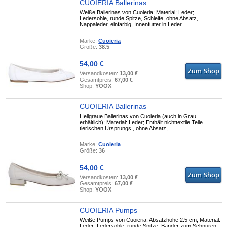
CUOIERIA Ballerinas
Weiße Ballerinas von Cuoieria; Material: Leder;
Ledersohle, runde Spitze, Schleife, ohne Absatz,
Nappaleder, einfarbig, Innenfutter in Leder.
Marke:
Cuoieria
Größe:
38.5
54,00 €
Versandkosten:
13,00 €
Gesamtpreis:
67,00 €
Shop:
YOOX
CUOIERIA Ballerinas
Hellgraue Ballerinas von Cuoieria (auch in Grau
erhältlich); Material: Leder; Enthält nichttextile Teile
tierischen Ursprungs., ohne Absatz,...
Marke:
Cuoieria
Größe:
36
54,00 €
Versandkosten:
13,00 €
Gesamtpreis:
67,00 €
Shop:
YOOX
CUOIERIA Pumps
Weiße Pumps von Cuoieria; Absatzhöhe 2.5 cm; Material:
Leder; Ledersohle, runde Spitze, Bänder zum Schnüren,