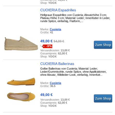
Shop:
YOOX
CUOIERIA Espadrilles
Hellgraue Espadrilles von Cuoieria; Absatzhöhe 3 cm;
Plateau Höhe 3 cm; Material: Leder; Innenfutter in Leder,
runde Spitze, einfarbig, Flatform,...
Marke:
Cuoieria
Größe:
41
49,00 €
54,00 €
-9%
Versandkosten:
13,00 €
Gesamtpreis:
62,00 €
Shop:
YOOX
CUOIERIA Ballerinas
Gelbe Ballerinas von Cuoieria; Material: Leder;
Leder/Gummisohle, runde Spitze, ohne Applikationen,
ohne Absatz, Wildleder-Look, einfarbig, Innenfutt...
Marke:
Cuoieria
Größe:
36.5
49,00 €
Versandkosten:
13,00 €
Gesamtpreis:
62,00 €
Shop:
YOOX