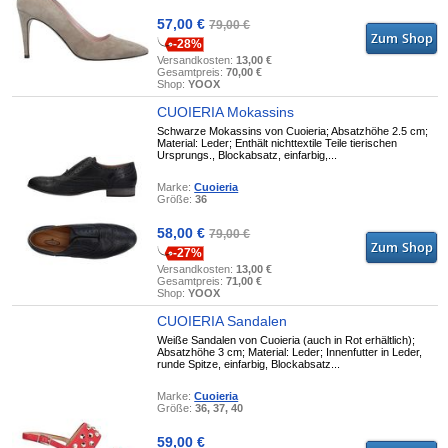
57,00 €
79,00 €
-28%
Versandkosten:
13,00 €
Gesamtpreis:
70,00 €
Shop:
YOOX
CUOIERIA Mokassins
Schwarze Mokassins von Cuoieria; Absatzhöhe 2.5 cm;
Material: Leder; Enthält nichttextile Teile tierischen
Ursprungs., Blockabsatz, einfarbig,...
Marke:
Cuoieria
Größe:
36
58,00 €
79,00 €
-27%
Versandkosten:
13,00 €
Gesamtpreis:
71,00 €
Shop:
YOOX
CUOIERIA Sandalen
Weiße Sandalen von Cuoieria (auch in Rot erhältlich);
Absatzhöhe 3 cm; Material: Leder; Innenfutter in Leder,
runde Spitze, einfarbig, Blockabsatz...
Marke:
Cuoieria
Größe:
36, 37, 40
59,00 €