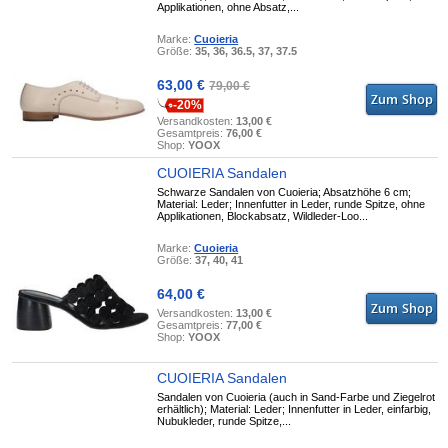
Applikationen, ohne Absatz,...
Marke:
Cuoieria
Größe:
35, 36, 36.5, 37, 37.5
63,00 €
79,00 €
-20%
Versandkosten:
13,00 €
Gesamtpreis:
76,00 €
Shop:
YOOX
CUOIERIA Sandalen
Schwarze Sandalen von Cuoieria; Absatzhöhe 6 cm;
Material: Leder; Innenfutter in Leder, runde Spitze, ohne
Applikationen, Blockabsatz, Wildleder-Loo...
Marke:
Cuoieria
Größe:
37, 40, 41
64,00 €
Versandkosten:
13,00 €
Gesamtpreis:
77,00 €
Shop:
YOOX
CUOIERIA Sandalen
Sandalen von Cuoieria (auch in Sand-Farbe und Ziegelrot
erhältlich); Material: Leder; Innenfutter in Leder, einfarbig,
Nubukleder, runde Spitze,...