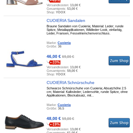
-49%
Versandkosten:
13,00 €
Gesamtpreis:
53,00 €
Shop:
YOOX
CUOIERIA Sandalen
Braune Sandalen von Cuoieria; Material: Leder; runde
Spitze, Metallapplikationen, Wildleder-Look, einfarbig,
Leder, Fransen, Fesselriemchenverschluss.
Marke:
Cuoieria
Größe:
36
46,00 €
69,00 €
-33%
Versandkosten:
13,00 €
Gesamtpreis:
59,00 €
Shop:
YOOX
CUOIERIA Schnürschuhe
Schwarze Schnürschuhe von Cuoieria; Absatzhöhe 2.5
cm; Material: Kalbsleder; Ledersohle, runde Spitze, ohne
Applikationen, Blockabsatz, mit...
Marke:
Cuoieria
Größe:
36.5
48,00 €
59,00 €
-19%
Versandkosten:
13,00 €
Gesamtpreis:
61,00 €