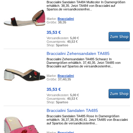
Braccialini Sandalen TA484 Multicolor In Damengrößen
erhältlich. 38,35. Jetzt TA484 von Braccialini auf
Spartoo.de versandkostenfrei...
Marke:
Braccialini
Größe:
38;35
35,53 €
Versandkosten:
5,00 €
Gesamtpreis:
40,53 €
Shop:
Spartoo
Braccialini Zehensandalen TA485
Braccialini Zehensandalen TA485 Schwarz In
Damengrößen erhältlich. 37,40,35. Jetzt TA485 von
Braccialini auf Spartoo.de versandkostenfrei...
Marke:
Braccialini
Größe:
37;40;35
35,53 €
Versandkosten:
5,00 €
Gesamtpreis:
40,53 €
Shop:
Spartoo
Braccialini Sandalen TA485
Braccialini Sandalen TA485 Rose In Damengrößen
erhältlich. 36,37,38,39,40,41. Jetzt TA485 von Braccialini
auf Spartoo.de versandkostenfrei...
Marke:
Braccialini