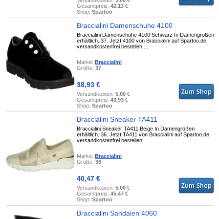
Versandkosten:
5,00 €
Gesamtpreis:
42,13 €
Shop:
Spartoo
Braccialini Damenschuhe 4100
Braccialini Damenschuhe 4100 Schwarz In Damengrößen
erhältlich. 37. Jetzt 4100 von Braccialini auf Spartoo.de
versandkostenfrei bestellen!...
Marke:
Braccialini
Größe:
37
38,93 €
Versandkosten:
5,00 €
Gesamtpreis:
43,93 €
Shop:
Spartoo
Braccialini Sneaker TA411
Braccialini Sneaker TA411 Beige In Damengrößen
erhältlich. 36. Jetzt TA411 von Braccialini auf Spartoo.de
versandkostenfrei bestellen!...
Marke:
Braccialini
Größe:
36
40,47 €
Versandkosten:
5,00 €
Gesamtpreis:
45,47 €
Shop:
Spartoo
Braccialini Sandalen 4060