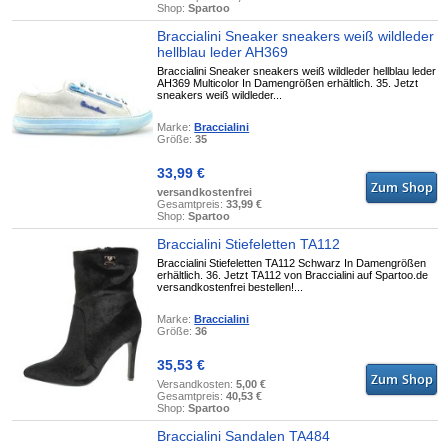
Shop:
Spartoo
Braccialini Sneaker sneakers weiß wildleder
hellblau leder AH369
Braccialini Sneaker sneakers weiß wildleder hellblau leder
AH369 Multicolor In Damengrößen erhältlich. 35. Jetzt
sneakers weiß wildleder...
Marke:
Braccialini
Größe:
35
33,99 €
versandkostenfrei
Gesamtpreis:
33,99 €
Shop:
Spartoo
Braccialini Stiefeletten TA112
Braccialini Stiefeletten TA112 Schwarz In Damengrößen
erhältlich. 36. Jetzt TA112 von Braccialini auf Spartoo.de
versandkostenfrei bestellen!...
Marke:
Braccialini
Größe:
36
35,53 €
Versandkosten:
5,00 €
Gesamtpreis:
40,53 €
Shop:
Spartoo
Braccialini Sandalen TA484