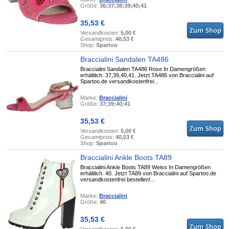
Größe:
36;37;38;39;40;41
35,53 €
Versandkosten:
5,00 €
Gesamtpreis:
40,53 €
Shop:
Spartoo
Braccialini Sandalen TA486
Braccialini Sandalen TA486 Rose In Damengrößen
erhältlich. 37,39,40,41. Jetzt TA486 von Braccialini auf
Spartoo.de versandkostenfrei...
Marke:
Braccialini
Größe:
37;39;40;41
35,53 €
Versandkosten:
5,00 €
Gesamtpreis:
40,53 €
Shop:
Spartoo
Braccialini Ankle Boots TA89
Braccialini Ankle Boots TA89 Weiss In Damengrößen
erhältlich. 40. Jetzt TA89 von Braccialini auf Spartoo.de
versandkostenfrei bestellen!...
Marke:
Braccialini
Größe:
40
35,53 €