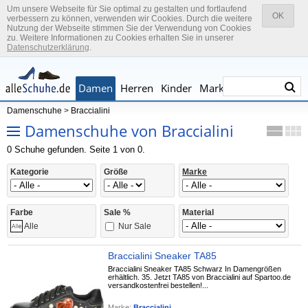
Um unsere Webseite für Sie optimal zu gestalten und fortlaufend
OK
verbessern zu können, verwenden wir Cookies. Durch die weitere
Nutzung der Webseite stimmen Sie der Verwendung von Cookies
zu. Weitere Informationen zu Cookies erhalten Sie in unserer
Datenschutzerklärung
.
Damen
Herren
Kinder
Marken
Damenschuhe
>
Braccialini
Damenschuhe von Braccialini
0 Schuhe gefunden. Seite 1 von 0.
Kategorie
Größe
Marke
Farbe
Sale %
Material
Nur Sale
Alle
Braccialini Sneaker TA85
Braccialini Sneaker TA85 Schwarz In Damengrößen
erhältlich. 35. Jetzt TA85 von Braccialini auf Spartoo.de
versandkostenfrei bestellen!...
Marke:
Braccialini