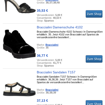
Größe:
36;37;38;40
35,53 €
Versandkosten:
5,00 €
Gesamtpreis:
40,53 €
Shop:
Spartoo
Braccialini Damenschuhe 4102
Braccialini Damenschuhe 4102 Schwarz In Damengrößen
erhältlich. 35. Jetzt 4102 von Braccialini auf Spartoo.de
versandkostenfrei bestellen!...
Marke:
Braccialini
Größe:
35
36,77 €
Versandkosten:
5,00 €
Gesamtpreis:
41,77 €
Shop:
Spartoo
Braccialini Sandalen T157
Braccialini Sandalen T157 Schwarz In Damengrößen
erhältlich. 36,38,39. Jetzt T157 von Braccialini auf
Spartoo.de versandkostenfrei bestellen!...
Marke:
Braccialini
Größe:
36;38;39
37,13 €