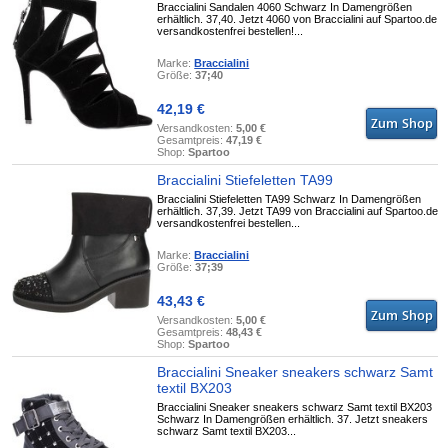
Braccialini Sandalen 4060 Schwarz In Damengrößen
erhältlich. 37,40. Jetzt 4060 von Braccialini auf Spartoo.de
versandkostenfrei bestellen!...
Marke:
Braccialini
Größe:
37;40
42,19 €
Versandkosten:
5,00 €
Gesamtpreis:
47,19 €
Shop:
Spartoo
Braccialini Stiefeletten TA99
Braccialini Stiefeletten TA99 Schwarz In Damengrößen
erhältlich. 37,39. Jetzt TA99 von Braccialini auf Spartoo.de
versandkostenfrei bestellen...
Marke:
Braccialini
Größe:
37;39
43,43 €
Versandkosten:
5,00 €
Gesamtpreis:
48,43 €
Shop:
Spartoo
Braccialini Sneaker sneakers schwarz Samt
textil BX203
Braccialini Sneaker sneakers schwarz Samt textil BX203
Schwarz In Damengrößen erhältlich. 37. Jetzt sneakers
schwarz Samt textil BX203...