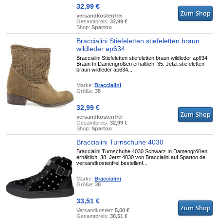
32,99 €
versandkostenfrei
Gesamtpreis:
32,99 €
Shop:
Spartoo
Braccialini Stiefeletten stiefeletten braun
wildleder ap634
Braccialini Stiefeletten stiefeletten braun wildleder ap634
Braun In Damengrößen erhältlich. 35. Jetzt stiefeletten
braun wildleder ap634...
Marke:
Braccialini
Größe:
35
32,99 €
versandkostenfrei
Gesamtpreis:
32,99 €
Shop:
Spartoo
Braccialini Turnschuhe 4030
Braccialini Turnschuhe 4030 Schwarz In Damengrößen
erhältlich. 38. Jetzt 4030 von Braccialini auf Spartoo.de
versandkostenfrei bestellen!...
Marke:
Braccialini
Größe:
38
33,51 €
Versandkosten:
5,00 €
Gesamtpreis:
38,51 €