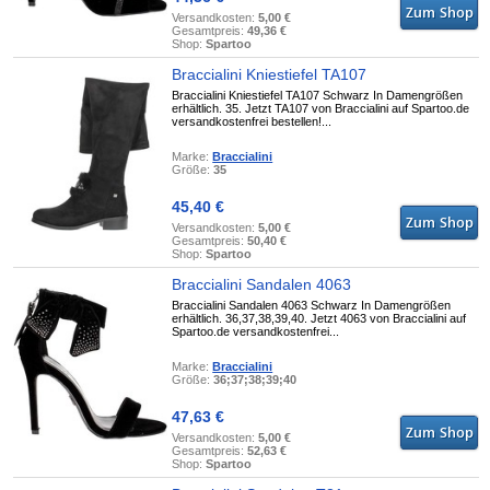
Versandkosten:
5,00 €
Gesamtpreis:
49,36 €
Shop:
Spartoo
Braccialini Kniestiefel TA107
Braccialini Kniestiefel TA107 Schwarz In Damengrößen
erhältlich. 35. Jetzt TA107 von Braccialini auf Spartoo.de
versandkostenfrei bestellen!...
Marke:
Braccialini
Größe:
35
45,40 €
Versandkosten:
5,00 €
Gesamtpreis:
50,40 €
Shop:
Spartoo
Braccialini Sandalen 4063
Braccialini Sandalen 4063 Schwarz In Damengrößen
erhältlich. 36,37,38,39,40. Jetzt 4063 von Braccialini auf
Spartoo.de versandkostenfrei...
Marke:
Braccialini
Größe:
36;37;38;39;40
47,63 €
Versandkosten:
5,00 €
Gesamtpreis:
52,63 €
Shop:
Spartoo