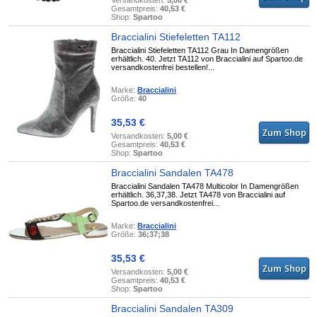
Versandkosten:
5,00 €
Gesamtpreis:
40,53 €
Shop:
Spartoo
Braccialini Stiefeletten TA112
Braccialini Stiefeletten TA112 Grau In Damengrößen
erhältlich. 40. Jetzt TA112 von Braccialini auf Spartoo.de
versandkostenfrei bestellen!...
Marke:
Braccialini
Größe:
40
35,53 €
Versandkosten:
5,00 €
Gesamtpreis:
40,53 €
Shop:
Spartoo
Braccialini Sandalen TA478
Braccialini Sandalen TA478 Multicolor In Damengrößen
erhältlich. 36,37,38. Jetzt TA478 von Braccialini auf
Spartoo.de versandkostenfrei...
Marke:
Braccialini
Größe:
36;37;38
35,53 €
Versandkosten:
5,00 €
Gesamtpreis:
40,53 €
Shop:
Spartoo
Braccialini Sandalen TA309