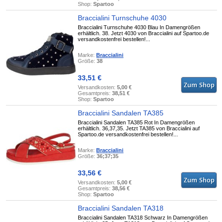
Shop:
Spartoo
Braccialini Turnschuhe 4030
Braccialini Turnschuhe 4030 Blau In Damengrößen
erhältlich. 38. Jetzt 4030 von Braccialini auf Spartoo.de
versandkostenfrei bestellen!...
Marke:
Braccialini
Größe:
38
33,51 €
Versandkosten:
5,00 €
Gesamtpreis:
38,51 €
Shop:
Spartoo
Braccialini Sandalen TA385
Braccialini Sandalen TA385 Rot In Damengrößen
erhältlich. 36,37,35. Jetzt TA385 von Braccialini auf
Spartoo.de versandkostenfrei bestellen!...
Marke:
Braccialini
Größe:
36;37;35
33,56 €
Versandkosten:
5,00 €
Gesamtpreis:
38,56 €
Shop:
Spartoo
Braccialini Sandalen TA318
Braccialini Sandalen TA318 Schwarz In Damengrößen