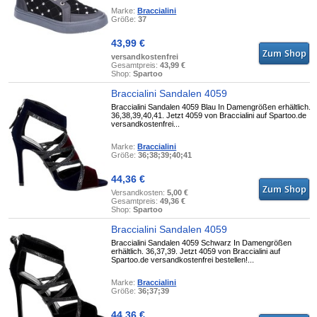
Marke:
Braccialini
Größe:
37
43,99 €
versandkostenfrei
Gesamtpreis:
43,99 €
Shop:
Spartoo
Braccialini Sandalen 4059
Braccialini Sandalen 4059 Blau In Damengrößen erhältlich.
36,38,39,40,41. Jetzt 4059 von Braccialini auf Spartoo.de
versandkostenfrei...
Marke:
Braccialini
Größe:
36;38;39;40;41
44,36 €
Versandkosten:
5,00 €
Gesamtpreis:
49,36 €
Shop:
Spartoo
Braccialini Sandalen 4059
Braccialini Sandalen 4059 Schwarz In Damengrößen
erhältlich. 36,37,39. Jetzt 4059 von Braccialini auf
Spartoo.de versandkostenfrei bestellen!...
Marke:
Braccialini
Größe:
36;37;39
44,36 €