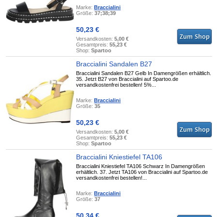
Marke:
Braccialini
Größe:
37;38;39
50,23 €
Versandkosten:
5,00 €
Gesamtpreis:
55,23 €
Shop:
Spartoo
Braccialini Sandalen B27
Braccialini Sandalen B27 Gelb In Damengrößen erhältlich.
35. Jetzt B27 von Braccialini auf Spartoo.de
versandkostenfrei bestellen! 5%...
Marke:
Braccialini
Größe:
35
50,23 €
Versandkosten:
5,00 €
Gesamtpreis:
55,23 €
Shop:
Spartoo
Braccialini Kniestiefel TA106
Braccialini Kniestiefel TA106 Schwarz In Damengrößen
erhältlich. 37. Jetzt TA106 von Braccialini auf Spartoo.de
versandkostenfrei bestellen!...
Marke:
Braccialini
Größe:
37
50,34 €