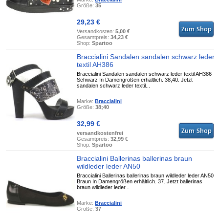
Größe:
35
29,23 €
Versandkosten:
5,00 €
Gesamtpreis:
34,23 €
Shop:
Spartoo
Braccialini Sandalen sandalen schwarz leder
textil AH386
Braccialini Sandalen sandalen schwarz leder textil AH386
Schwarz In Damengrößen erhältlich. 38,40. Jetzt
sandalen schwarz leder textil...
Marke:
Braccialini
Größe:
38;40
32,99 €
versandkostenfrei
Gesamtpreis:
32,99 €
Shop:
Spartoo
Braccialini Ballerinas ballerinas braun
wildleder leder AN50
Braccialini Ballerinas ballerinas braun wildleder leder AN50
Braun In Damengrößen erhältlich. 37. Jetzt ballerinas
braun wildleder leder...
Marke:
Braccialini
Größe:
37