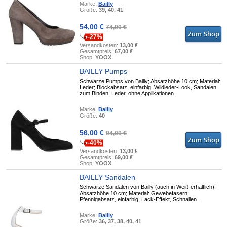
Marke:
Bailly
Größe:
39, 40, 41
54,00 €
74,00 €
-27%
Versandkosten:
13,00 €
Gesamtpreis:
67,00 €
Shop:
YOOX
BAILLY Pumps
Schwarze Pumps von Bailly; Absatzhöhe 10 cm; Material:
Leder; Blockabsatz, einfarbig, Wildleder-Look, Sandalen
zum Binden, Leder, ohne Applikationen...
Marke:
Bailly
Größe:
40
56,00 €
94,00 €
-40%
Versandkosten:
13,00 €
Gesamtpreis:
69,00 €
Shop:
YOOX
BAILLY Sandalen
Schwarze Sandalen von Bailly (auch in Weiß erhältlich);
Absatzhöhe 10 cm; Material: Gewebefasern;
Pfennigabsatz, einfarbig, Lack-Effekt, Schnallen...
Marke:
Bailly
Größe:
36, 37, 38, 40, 41