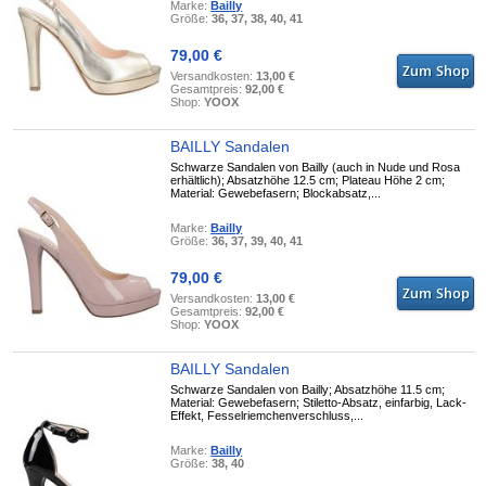
Marke:
Bailly
Größe:
36, 37, 38, 40, 41
79,00 €
Versandkosten:
13,00 €
Gesamtpreis:
92,00 €
Shop:
YOOX
BAILLY Sandalen
Schwarze Sandalen von Bailly (auch in Nude und Rosa
erhältlich); Absatzhöhe 12.5 cm; Plateau Höhe 2 cm;
Material: Gewebefasern; Blockabsatz,...
Marke:
Bailly
Größe:
36, 37, 39, 40, 41
79,00 €
Versandkosten:
13,00 €
Gesamtpreis:
92,00 €
Shop:
YOOX
BAILLY Sandalen
Schwarze Sandalen von Bailly; Absatzhöhe 11.5 cm;
Material: Gewebefasern; Stiletto-Absatz, einfarbig, Lack-
Effekt, Fesselriemchenverschluss,...
Marke:
Bailly
Größe:
38, 40