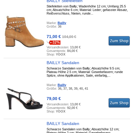
BAILLY Stiefeletten
Stiefeletten von Bailly; Wadenhöhe 12 cm; Umfang 25.5
cm; Absatzhöhe 6 cm; Material: Leder; gefasster Absatz,
Reißverschluss, Nieten, runde...
Marke:
Bailly
Größe:
36
71,00 €
104,00 €
-32%
Versandkosten:
13,00 €
Gesamtpreis:
84,00 €
Shop:
YOOX
BAILLY Sandalen
Schwarze Sandalen von Bailly; Absatzhöhe 9.5 cm;
Plateau Höhe 2.5 cm; Material: Gewebefasern; runde
Spitze, ohne Applikationen, Satin, einfarbig,...
Marke:
Bailly
Größe:
36, 37, 38, 39, 40, 41
79,00 €
Versandkosten:
13,00 €
Gesamtpreis:
92,00 €
Shop:
YOOX
BAILLY Sandalen
Schwarze Sandalen von Bailly; Absatzhöhe 12 cm;
Plateau Höhe 2 cm; Material: Gewebefasern;