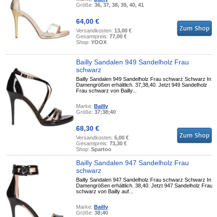
Größe:
36, 37, 38, 39, 40, 41
64,00 €
Versandkosten:
13,00 €
Gesamtpreis:
77,00 €
Shop:
YOOX
Bailly Sandalen 949 Sandelholz Frau
schwarz
Bailly Sandalen 949 Sandelholz Frau schwarz Schwarz In
Damengrößen erhältlich. 37,38,40. Jetzt 949 Sandelholz
Frau schwarz von Bailly...
Marke:
Bailly
Größe:
37;38;40
68,30 €
Versandkosten:
5,00 €
Gesamtpreis:
73,30 €
Shop:
Spartoo
Bailly Sandalen 947 Sandelholz Frau
schwarz
Bailly Sandalen 947 Sandelholz Frau schwarz Schwarz In
Damengrößen erhältlich. 38,40. Jetzt 947 Sandelholz Frau
schwarz von Bailly auf...
Marke:
Bailly
Größe:
38;40