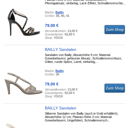
Pfennigabsatz, einfarbig, Lack-Effekt, Schnallenverschlu...
Marke:
Bailly
Größe:
38, 40, 41
79,00 €
Versandkosten:
13,00 €
Gesamtpreis:
92,00 €
Shop:
YOOX
BAILLY Sandalen
Sandalen von Bailly; Absatzhöhe 9 cm; Material:
Gewebefasern; gefasster Absatz, Schnallenverschluss,
Glitter, runde Spitze, Lamé, einfarbig,...
Marke:
Bailly
Größe:
36
79,00 €
Versandkosten:
13,00 €
Gesamtpreis:
92,00 €
Shop:
YOOX
BAILLY Sandalen
Silberne Sandalen von Bailly (auch in Gold erhältlich);
Absatzhöhe 12 cm; Plateau Höhe 3 cm; Material:
Gewebefasern; Ungefüttert, Schnallenversch...