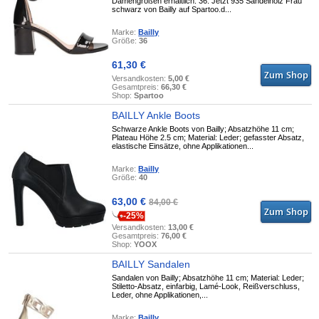
Damengrößen erhältlich. 36. Jetzt 935 Sandelholz Frau
schwarz von Bailly auf Spartoo.d...
Marke:
Bailly
Größe:
36
61,30 €
Versandkosten:
5,00 €
Gesamtpreis:
66,30 €
Shop:
Spartoo
BAILLY Ankle Boots
Schwarze Ankle Boots von Bailly; Absatzhöhe 11 cm;
Plateau Höhe 2.5 cm; Material: Leder; gefasster Absatz,
elastische Einsätze, ohne Applikationen...
Marke:
Bailly
Größe:
40
63,00 €
84,00 €
-25%
Versandkosten:
13,00 €
Gesamtpreis:
76,00 €
Shop:
YOOX
BAILLY Sandalen
Sandalen von Bailly; Absatzhöhe 11 cm; Material: Leder;
Stiletto-Absatz, einfarbig, Lamé-Look, Reißverschluss,
Leder, ohne Applikationen,...
Marke:
Bailly