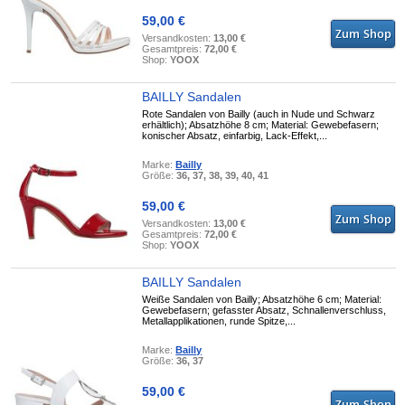
59,00 €
Versandkosten:
13,00 €
Gesamtpreis:
72,00 €
Shop:
YOOX
BAILLY Sandalen
Rote Sandalen von Bailly (auch in Nude und Schwarz
erhältlich); Absatzhöhe 8 cm; Material: Gewebefasern;
konischer Absatz, einfarbig, Lack-Effekt,...
Marke:
Bailly
Größe:
36, 37, 38, 39, 40, 41
59,00 €
Versandkosten:
13,00 €
Gesamtpreis:
72,00 €
Shop:
YOOX
BAILLY Sandalen
Weiße Sandalen von Bailly; Absatzhöhe 6 cm; Material:
Gewebefasern; gefasster Absatz, Schnallenverschluss,
Metallapplikationen, runde Spitze,...
Marke:
Bailly
Größe:
36, 37
59,00 €