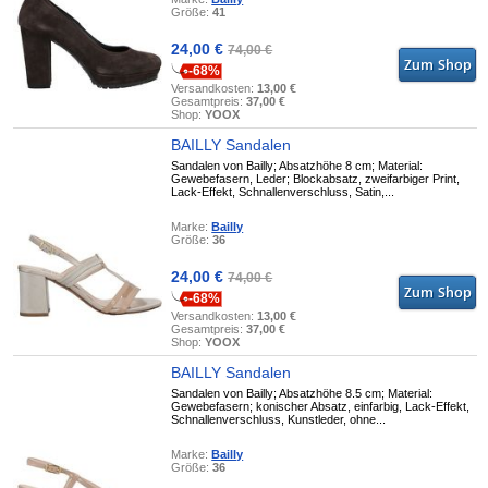
Größe:
41
24,00 €
74,00 €
-68%
Versandkosten:
13,00 €
Gesamtpreis:
37,00 €
Shop:
YOOX
BAILLY Sandalen
Sandalen von Bailly; Absatzhöhe 8 cm; Material:
Gewebefasern, Leder; Blockabsatz, zweifarbiger Print,
Lack-Effekt, Schnallenverschluss, Satin,...
Marke:
Bailly
Größe:
36
24,00 €
74,00 €
-68%
Versandkosten:
13,00 €
Gesamtpreis:
37,00 €
Shop:
YOOX
BAILLY Sandalen
Sandalen von Bailly; Absatzhöhe 8.5 cm; Material:
Gewebefasern; konischer Absatz, einfarbig, Lack-Effekt,
Schnallenverschluss, Kunstleder, ohne...
Marke:
Bailly
Größe:
36