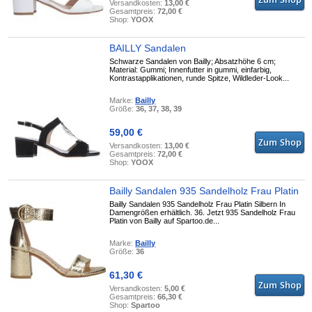
Versandkosten:
13,00 €
Gesamtpreis:
72,00 €
Shop:
YOOX
BAILLY Sandalen
Schwarze Sandalen von Bailly; Absatzhöhe 6 cm;
Material: Gummi; Innenfutter in gummi, einfarbig,
Kontrastapplikationen, runde Spitze, Wildleder-Look...
Marke:
Bailly
Größe:
36, 37, 38, 39
59,00 €
Versandkosten:
13,00 €
Gesamtpreis:
72,00 €
Shop:
YOOX
Bailly Sandalen 935 Sandelholz Frau Platin
Bailly Sandalen 935 Sandelholz Frau Platin Silbern In
Damengrößen erhältlich. 36. Jetzt 935 Sandelholz Frau
Platin von Bailly auf Spartoo.de...
Marke:
Bailly
Größe:
36
61,30 €
Versandkosten:
5,00 €
Gesamtpreis:
66,30 €
Shop:
Spartoo