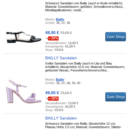
Schwarze Sandalen von Bailly (auch in Nude erhältlich);
Material: Gewebefasern; gefüttert, Schnallenverschluss,
Metallapplikationen, runde...
Marke:
Bailly
Größe:
36, 37, 38
48,00 €
79,00 €
-39%
Versandkosten:
13,00 €
Gesamtpreis:
61,00 €
Shop:
YOOX
BAILLY Sandalen
Gelbe Sandalen von Bailly (auch in Lila und Blau
erhältlich); Absatzhöhe 10.5 cm; Material: Gewebefasern;
gefasster Absatz, Fesselriemchenverschlus...
Marke:
Bailly
Größe:
36, 37, 38, 39, 40
49,00 €
79,00 €
-38%
Versandkosten:
13,00 €
Gesamtpreis:
62,00 €
Shop:
YOOX
BAILLY Sandalen
Schwarze Sandalen von Bailly; Absatzhöhe 12 cm;
Plateau Höhe 2.5 cm; Material: Gewebefasern; Stiletto-