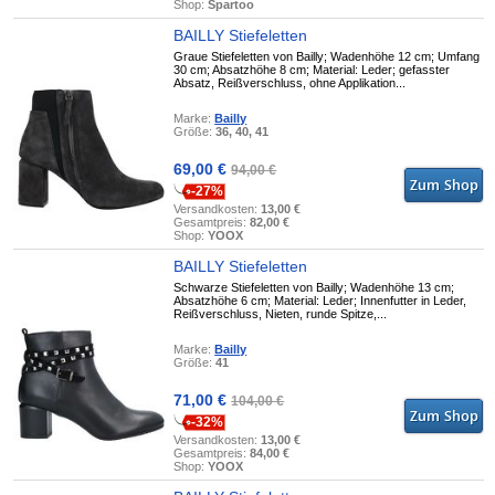
Shop:
Spartoo
BAILLY Stiefeletten
Graue Stiefeletten von Bailly; Wadenhöhe 12 cm; Umfang
30 cm; Absatzhöhe 8 cm; Material: Leder; gefasster
Absatz, Reißverschluss, ohne Applikation...
Marke:
Bailly
Größe:
36, 40, 41
69,00 €
94,00 €
-27%
Versandkosten:
13,00 €
Gesamtpreis:
82,00 €
Shop:
YOOX
BAILLY Stiefeletten
Schwarze Stiefeletten von Bailly; Wadenhöhe 13 cm;
Absatzhöhe 6 cm; Material: Leder; Innenfutter in Leder,
Reißverschluss, Nieten, runde Spitze,...
Marke:
Bailly
Größe:
41
71,00 €
104,00 €
-32%
Versandkosten:
13,00 €
Gesamtpreis:
84,00 €
Shop:
YOOX