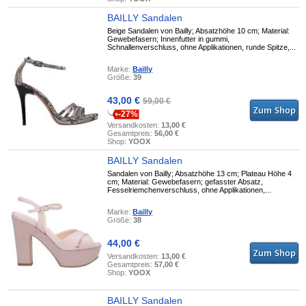
BAILLY Sandalen
Beige Sandalen von Bailly; Absatzhöhe 10 cm; Material:
Gewebefasern; Innenfutter in gummi,
Schnallenverschluss, ohne Applikationen, runde Spitze,...
Marke:
Bailly
Größe:
39
43,00 €
59,00 €
-27%
Versandkosten:
13,00 €
Gesamtpreis:
56,00 €
Shop:
YOOX
BAILLY Sandalen
Sandalen von Bailly; Absatzhöhe 13 cm; Plateau Höhe 4
cm; Material: Gewebefasern; gefasster Absatz,
Fesselriemchenverschluss, ohne Applikationen,...
Marke:
Bailly
Größe:
38
44,00 €
Versandkosten:
13,00 €
Gesamtpreis:
57,00 €
Shop:
YOOX
BAILLY Sandalen