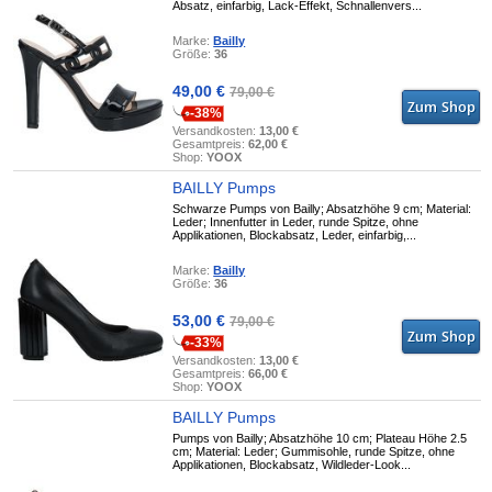
Absatz, einfarbig, Lack-Effekt, Schnallenvers...
Marke:
Bailly
Größe:
36
49,00 €
79,00 €
-38%
Versandkosten:
13,00 €
Gesamtpreis:
62,00 €
Shop:
YOOX
BAILLY Pumps
Schwarze Pumps von Bailly; Absatzhöhe 9 cm; Material:
Leder; Innenfutter in Leder, runde Spitze, ohne
Applikationen, Blockabsatz, Leder, einfarbig,...
Marke:
Bailly
Größe:
36
53,00 €
79,00 €
-33%
Versandkosten:
13,00 €
Gesamtpreis:
66,00 €
Shop:
YOOX
BAILLY Pumps
Pumps von Bailly; Absatzhöhe 10 cm; Plateau Höhe 2.5
cm; Material: Leder; Gummisohle, runde Spitze, ohne
Applikationen, Blockabsatz, Wildleder-Look...