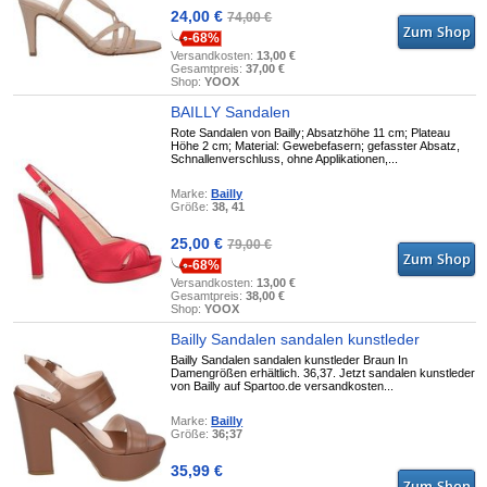
24,00 €
74,00 €
-68%
Versandkosten:
13,00 €
Gesamtpreis:
37,00 €
Shop:
YOOX
BAILLY Sandalen
Rote Sandalen von Bailly; Absatzhöhe 11 cm; Plateau
Höhe 2 cm; Material: Gewebefasern; gefasster Absatz,
Schnallenverschluss, ohne Applikationen,...
Marke:
Bailly
Größe:
38, 41
25,00 €
79,00 €
-68%
Versandkosten:
13,00 €
Gesamtpreis:
38,00 €
Shop:
YOOX
Bailly Sandalen sandalen kunstleder
Bailly Sandalen sandalen kunstleder Braun In
Damengrößen erhältlich. 36,37. Jetzt sandalen kunstleder
von Bailly auf Spartoo.de versandkosten...
Marke:
Bailly
Größe:
36;37
35,99 €