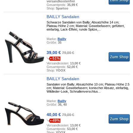
versandkostenfrei
Gesamtpreis:
35,99 €
Shop:
Spartoo
BAILLY Sandalen
Schwarze Sandalen von Bailly; Absatzhöhe 14 cm;
Plateau Höhe 2 cm; Material: Gewebefasern; gefüttert,
einfarbig, Lack-Effekt, runde Spitze,...
Marke:
Bailly
Größe:
35
39,00 €
79,00 €
-51%
Versandkosten:
13,00 €
Gesamtpreis:
52,00 €
Shop:
YOOX
BAILLY Sandalen
Sandalen von Bailly; Absatzhöhe 10 cm; Plateau Höhe 2.5
cm; Material: Gewebefasern; konischer Absatz, einfarbig,
Wildleder-Look, Schnallenverschlus...
Marke:
Bailly
Größe:
36, 40
40,00 €
79,00 €
-49%
Versandkosten:
13,00 €
Gesamtpreis:
53,00 €
Shop:
YOOX