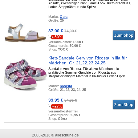
Absatz, zweifarbiger Print, Lamé-Look, Klettverschluss,
Leder, Steppnähte, runde Spitze.
Marke:
Ocra
Größe:
25
37,00 €
74,00 €
-50%
Versandkosten:
13,00 €
Gesamtpreis:
50,00 €
Shop:
YOOX
Klett-Sandale Gery von Ricosta in lila für
Mädchen. Gr. 21,22,23,24,25
Sandalen von Ricosta. Für aktive Mädchen: die
praktische Sommer-Sandale von Ricosta aus
strapazierfähigem Material in lila-blauer Leder-Optik...
Marke:
Ricosta
Größe:
21, 22, 23, 24, 25
39,95 €
54,95 €
-27%
versandkostenfrei
Gesamtpreis:
39,95 €
Shop:
Görtz
2008-2016 © alleschuhe.de