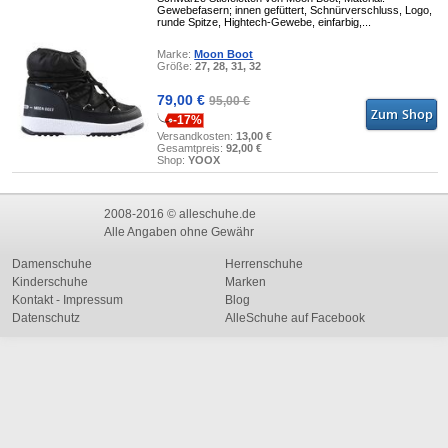
Gewebefasern; innen gefüttert, Schnürverschluss, Logo,
runde Spitze, Hightech-Gewebe, einfarbig,...
Marke:
Moon Boot
Größe:
27, 28, 31, 32
79,00 €
95,00 €
-17%
Versandkosten:
13,00 €
Gesamtpreis:
92,00 €
Shop:
YOOX
2008-2016 © alleschuhe.de
Alle Angaben ohne Gewähr
Damenschuhe
Herrenschuhe
Kinderschuhe
Marken
Kontakt - Impressum
Blog
Datenschutz
AlleSchuhe auf Facebook