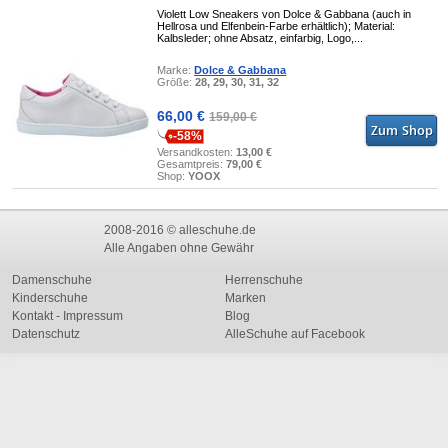
Violett Low Sneakers von Dolce & Gabbana (auch in
Hellrosa und Elfenbein-Farbe erhältlich); Material:
Kalbsleder; ohne Absatz, einfarbig, Logo,...
Marke:
Dolce & Gabbana
Größe:
28, 29, 30, 31, 32
66,00 €
159,00 €
-58%
Versandkosten:
13,00 €
Gesamtpreis:
79,00 €
Shop:
YOOX
2008-2016 © alleschuhe.de
Alle Angaben ohne Gewähr
Damenschuhe
Herrenschuhe
Kinderschuhe
Marken
Kontakt - Impressum
Blog
Datenschutz
AlleSchuhe auf Facebook