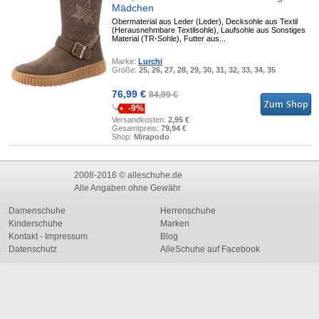
Mädchen
Obermaterial aus Leder (Leder), Decksohle aus Textil
(Herausnehmbare Textilsohle), Laufsohle aus Sonstiges
Material (TR-Sohle), Futter aus...
Marke:
Lurchi
Größe:
25, 26, 27, 28, 29, 30, 31, 32, 33, 34, 35
76,99 €
84,99 €
-9%
Versandkosten:
2,95 €
Gesamtpreis:
79,94 €
Shop:
Mirapodo
2008-2016 © alleschuhe.de
Alle Angaben ohne Gewähr
Damenschuhe
Herrenschuhe
Kinderschuhe
Marken
Kontakt - Impressum
Blog
Datenschutz
AlleSchuhe auf Facebook