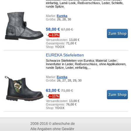
einfarbig, Lamé-Look, Reißverschluss, Leder, Schleife,
runde Spitze.
Marke:
Eureka
Größe:
26, 28, 30
58,00 €
67,00 €
-13%
Versandkosten:
13,00 €
Gesamtpreis:
71,00 €
Shop:
YOOX
EUREKA Stiefeletten
Schwarze Stiefeletten von Eureka; Material: Leder;
Innenfutter in Leder, Reißverschluss, ohne Applikationen,
runde Spitze, Leder, einfarbig,...
Marke:
Eureka
Größe:
26, 27, 28, 29, 30
63,00 €
71,00 €
-11%
Versandkosten:
13,00 €
Gesamtpreis:
76,00 €
Shop:
YOOX
2008-2016 © alleschuhe.de
Alle Angaben ohne Gewähr