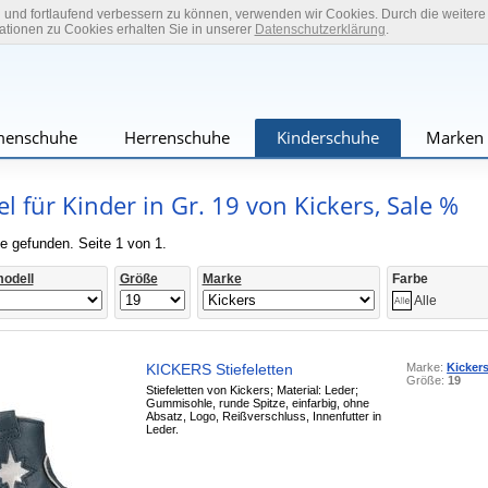
n und fortlaufend verbessern zu können, verwenden wir Cookies. Durch die weiter
tionen zu Cookies erhalten Sie in unserer
Datenschutzerklärung
.
enschuhe
Herrenschuhe
Kinderschuhe
Marken
fel für Kinder in Gr. 19 von Kickers, Sale %
e gefunden. Seite 1 von 1.
odell
Größe
Marke
Farbe
Alle
KICKERS Stiefeletten
Marke:
Kicker
Größe:
19
Stiefeletten von Kickers; Material: Leder;
Gummisohle, runde Spitze, einfarbig, ohne
Absatz, Logo, Reißverschluss, Innenfutter in
Leder.