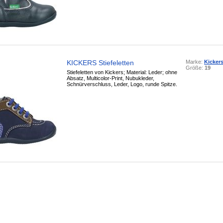
KICKERS Stiefeletten
Marke:
Kicker
Größe:
19
Stiefeletten von Kickers; Material: Leder; ohne
Absatz, Multicolor-Print, Nubukleder,
Schnürverschluss, Leder, Logo, runde Spitze.