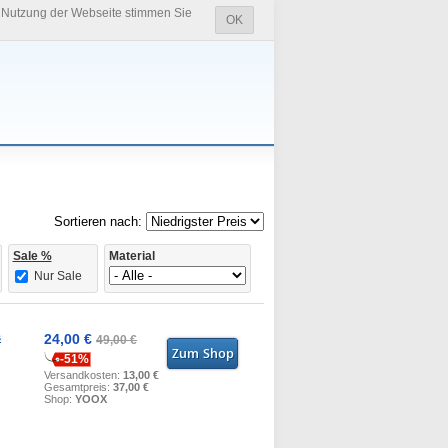
e Nutzung der Webseite stimmen Sie
OK
Sortieren nach:
Sale %
Material
Nur Sale
s
24,00 €
49,00 €
-51%
Versandkosten:
13,00 €
Gesamtpreis:
37,00 €
Shop:
YOOX