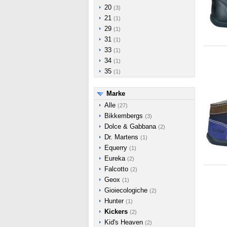
20
(3)
21
(1)
29
(1)
31
(1)
33
(1)
34
(1)
35
(1)
Marke
Alle
(27)
Bikkembergs
(3)
Dolce & Gabbana
(2)
Dr. Martens
(1)
Equerry
(1)
Eureka
(2)
Falcotto
(2)
Geox
(1)
Gioiecologiche
(2)
Hunter
(1)
Kickers
(2)
Kid's Heaven
(2)