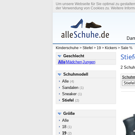
Um unsere Webseite für Sie optimal zu gestalte
der Verwendung von Cookies zu. Weitere Informa
Dam
Kinderschuhe
>
Stiefel
>
19
>
Kickers
>
Sale
%
Stie
Geschlecht
Alle
Mädchen
Jungen
2 Schuh
Schuhmodell
Schuhm
Alle
(4)
Sandalen
(1)
Sneaker
(1)
Stiefel
(2)
Größe
Alle
18
(1)
19
(2)