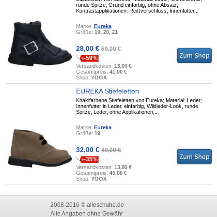
runde Spitze, Grund einfarbig, ohne Absatz,
Kontrastapplikationen, Reißverschluss, Innenfutter...
Marke:
Eureka
Größe:
19, 20, 21
28,00 €
69,00 €
-59%
Versandkosten:
13,00 €
Gesamtpreis:
41,00 €
Shop:
YOOX
EUREKA Stiefeletten
Khakifarbene Stiefeletten von Eureka; Material: Leder;
Innenfutter in Leder, einfarbig, Wildleder-Look, runde
Spitze, Leder, ohne Applikationen,...
Marke:
Eureka
Größe:
19
32,00 €
49,00 €
-35%
Versandkosten:
13,00 €
Gesamtpreis:
45,00 €
Shop:
YOOX
2008-2016 © alleschuhe.de
Alle Angaben ohne Gewähr