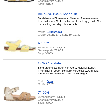
Gesamtpreis:
73,00 €
Shop:
YOOX
BIRKENSTOCK Sandalen
Sandalen von Birkenstock; Material: Gewebefasern;
Innenfutter aus Stoff, Klettverschluss, Logo, runde Spitze,
Kunstleder, einfarbig, ohne Absatz.
Marke:
Birkenstock
Größe:
25, 26, 27, 28, 29, 30, 31, 32
60,00 €
Versandkosten:
13,00 €
Gesamtpreis:
73,00 €
Shop:
YOOX
OCRA Sandalen
Sandfarbene Sandalen von Ocra; Material: Leder;
Innenfutter in Leder, Schnallenverschluss, Aufdruck,
runde Spitze, Wildleder-Look, zweifarbiger...
Marke:
Ocra
Größe:
27, 28
74,00 €
Versandkosten:
13,00 €
Gesamtpreis:
87,00 €
Shop:
YOOX