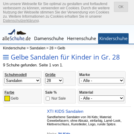
Um unsere Webseite für Sie optimal zu gestalten und fortlaufend
OK
verbessern zu können, verwenden wir Cookies. Durch die weitere
Nutzung der Webseite stimmen Sie der Verwendung von Cookies
zu. Weitere Informationen zu Cookies erhalten Sie in unserer
Datenschutzerklärung
.
Damenschuhe
Herrenschuhe
Kinderschuhe
Marken
Kinderschuhe
>
Sandalen
>
28
>
Gelb
Gelbe Sandalen für Kinder in Gr. 28
9 Schuhe gefunden. Seite 1 von 1.
Schuhmodell
Größe
Marke
Farbe
Sale %
Material
Nur Sale
Gelb
XTI KIDS Sandalen
Sandfarbene Sandalen von Xti Kids; Material:
Gewebefasern; ohne Absatz, einfarbig, Lamé-Look,
Klettverschluss, Kunstleder, Logo, runde Spitze.
Marke:
Xti Kids