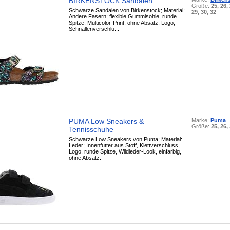
BIRKENSTOCK Sandalen
Größe:
25, 26, 
Schwarze Sandalen von Birkenstock; Material:
29, 30, 32
Andere Fasern; flexible Gummisohle, runde
Spitze, Multicolor-Print, ohne Absatz, Logo,
Schnallenverschlu...
PUMA Low Sneakers &
Marke:
Puma
Größe:
25, 26,
Tennisschuhe
Schwarze Low Sneakers von Puma; Material:
Leder; Innenfutter aus Stoff, Klettverschluss,
Logo, runde Spitze, Wildleder-Look, einfarbig,
ohne Absatz.