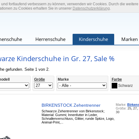
n und fortlaufend verbessern zu können, verwenden wir Cookies. Durch die weiter
tionen zu Cookies erhalten Sie in unserer
Datenschutzerklärung
.
enschuhe
Herrenschuhe
Kinderschuhe
Marken
arze Kinderschuhe in Gr. 27, Sale %
he gefunden. Seite 1 von 2.
odell
Größe
Marke
Farbe
Schwarz
BIRKENSTOCK Zehentrenner
Marke:
Birken
Größe:
25, 27, 
Schwarze Zehentrenner von Birkenstock;
30
Material: Gummi; Innenfutter in Leder,
Schnallenverschluss, Glitter, runde Spitze, Logo,
Animal-Print,...