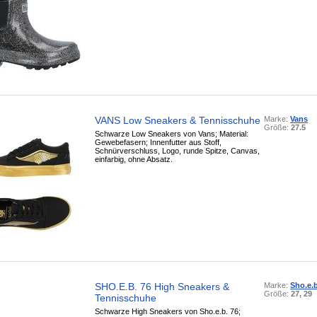
VANS Low Sneakers & Tennisschuhe
Marke:
Vans
Größe:
27.5
Schwarze Low Sneakers von Vans; Material:
Gewebefasern; Innenfutter aus Stoff,
Schnürverschluss, Logo, runde Spitze, Canvas,
einfarbig, ohne Absatz.
SHO.E.B. 76 High Sneakers &
Marke:
Sho.e.b
Größe:
27, 29
Tennisschuhe
Schwarze High Sneakers von Sho.e.b. 76;