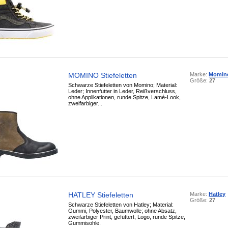
MOMINO Stiefeletten
Marke:
Momin
Größe:
27
Schwarze Stiefeletten von Momino; Material:
Leder; Innenfutter in Leder, Reißverschluss,
ohne Applikationen, runde Spitze, Lamé-Look,
zweifarbiger...
HATLEY Stiefeletten
Marke:
Hatley
Größe:
27
Schwarze Stiefeletten von Hatley; Material:
Gummi, Polyester, Baumwolle; ohne Absatz,
zweifarbiger Print, gefüttert, Logo, runde Spitze,
Gummisohle.