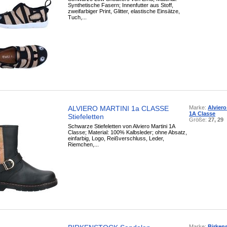
Synthetische Fasern; Innenfutter aus Stoff,
zweifarbiger Print, Glitter, elastische Einsätze,
Tuch,...
ALVIERO MARTINI 1a CLASSE
Marke:
Alviero
1A Classe
Stiefeletten
Größe:
27, 29
Schwarze Stiefeletten von Alviero Martini 1A
Classe; Material: 100% Kalbsleder; ohne Absatz,
einfarbig, Logo, Reißverschluss, Leder,
Riemchen,...
Marke:
Birken