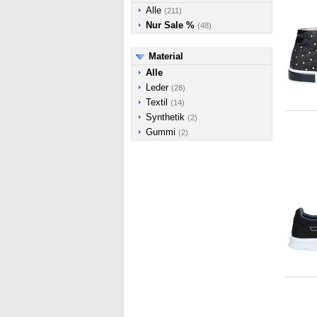
Alle
(211)
Nur Sale %
(48)
Material
Alle
Leder
(28)
Textil
(14)
Synthetik
(2)
Gummi
(2)