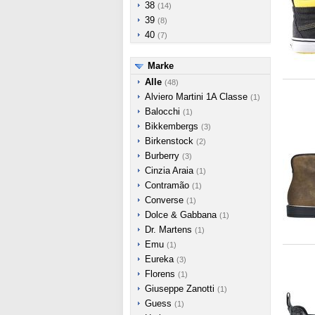
38
(14)
39
(8)
40
(7)
Marke
Alle
(48)
Alviero Martini 1A Classe
(1)
Balocchi
(1)
Bikkembergs
(3)
Birkenstock
(2)
Burberry
(3)
Cinzia Araia
(1)
Contramão
(1)
Converse
(1)
Dolce & Gabbana
(1)
Dr. Martens
(1)
Emu
(1)
Eureka
(3)
Florens
(1)
Giuseppe Zanotti
(1)
Guess
(1)