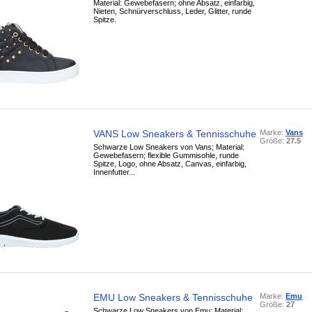
Material: Gewebefasern; ohne Absatz, einfarbig,
Nieten, Schnürverschluss, Leder, Glitter, runde
Spitze.
VANS Low Sneakers & Tennisschuhe
Marke:
Vans
Größe:
27.5
Schwarze Low Sneakers von Vans; Material:
Gewebefasern; flexible Gummisohle, runde
Spitze, Logo, ohne Absatz, Canvas, einfarbig,
Innenfutter...
EMU Low Sneakers & Tennisschuhe
Marke:
Emu
Größe:
27
Schwarze Low Sneakers von Emu; Material: