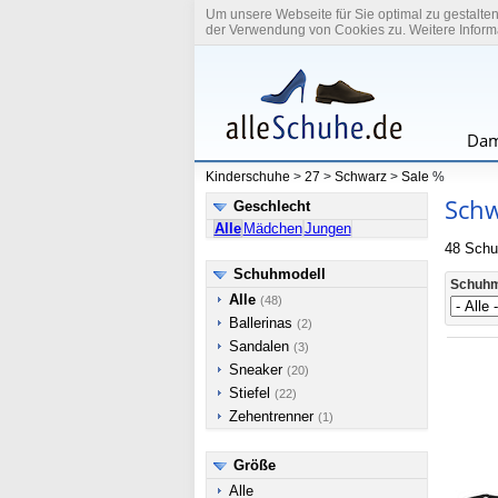
Um unsere Webseite für Sie optimal zu gestalte
der Verwendung von Cookies zu. Weitere Informa
Dam
Kinderschuhe
>
27
>
Schwarz
>
Sale
%
Schw
Geschlecht
Alle
Mädchen
Jungen
48 Schu
Schuhmodell
Schuhm
Alle
(48)
Ballerinas
(2)
Sandalen
(3)
Sneaker
(20)
Stiefel
(22)
Zehentrenner
(1)
Größe
Alle