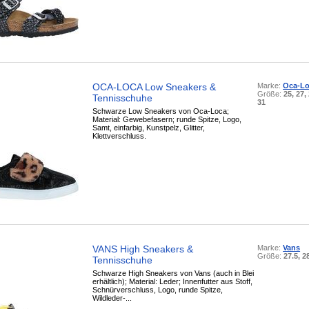
OCA-LOCA Low Sneakers &
Marke:
Oca-L
Größe:
25, 27, 
Tennisschuhe
31
Schwarze Low Sneakers von Oca-Loca;
Material: Gewebefasern; runde Spitze, Logo,
Samt, einfarbig, Kunstpelz, Glitter,
Klettverschluss.
VANS High Sneakers &
Marke:
Vans
Größe:
27.5, 2
Tennisschuhe
Schwarze High Sneakers von Vans (auch in Blei
erhältlich); Material: Leder; Innenfutter aus Stoff,
Schnürverschluss, Logo, runde Spitze,
Wildleder-...