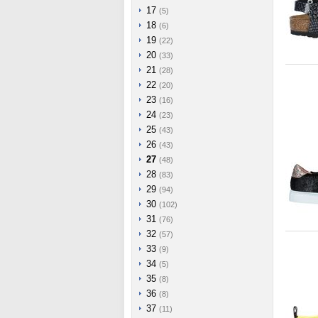
17
(5)
18
(6)
19
(22)
20
(33)
21
(28)
22
(20)
23
(16)
24
(23)
25
(43)
26
(43)
27
(48)
28
(83)
29
(94)
30
(102)
31
(76)
32
(57)
33
(9)
34
(5)
35
(8)
36
(8)
37
(11)