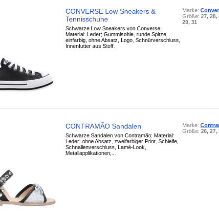
CONVERSE Low Sneakers &
Marke:
Conver
Größe:
27, 28,
Tennisschuhe
29, 31
Schwarze Low Sneakers von Converse;
Material: Leder; Gummisohle, runde Spitze,
einfarbig, ohne Absatz, Logo, Schnürverschluss,
Innenfutter aus Stoff.
CONTRAMÃO Sandalen
Marke:
Contr
Größe:
26, 27,
Schwarze Sandalen von Contramão; Material:
Leder; ohne Absatz, zweifarbiger Print, Schleife,
Schnallenverschluss, Lamé-Look,
Metallapplikationen,...