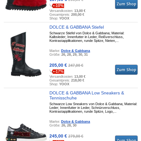
-10%
Versandkosten:
13,00 €
Gesamtpreis:
200,00 €
Shop:
YOOX
DOLCE & GABBANA Stiefel
Schwarze Stiefel von Dolce & Gabbana; Material:
Kalbsleder; Innenfutter in Leder, Reißverschluss,
Kontrastapplikationen, runde Spitze, Nieten,...
Marke:
Dolce & Gabbana
Größe:
26, 28, 29, 30, 31
205,00 €
247,00 €
-17%
Versandkosten:
13,00 €
Gesamtpreis:
218,00 €
Shop:
YOOX
DOLCE & GABBANA Low Sneakers &
Tennisschuhe
Schwarze Low Sneakers von Dolce & Gabbana; Material:
Leder; Innenfutter in Leder, Schnürverschluss,
Kontrastapplikationen, runde Spitze, Logo,...
Marke:
Dolce & Gabbana
Größe:
26, 28, 30
245,00 €
279,00 €