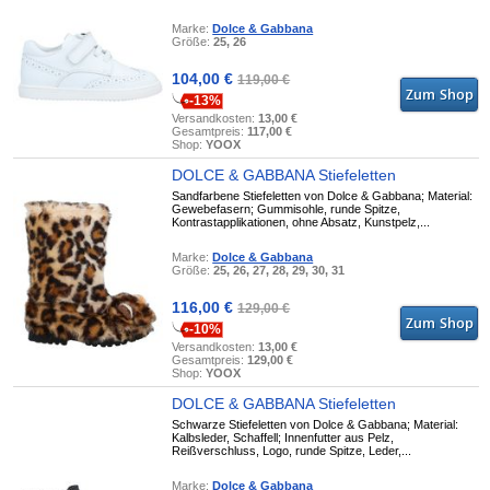
Marke:
Dolce & Gabbana
Größe:
25, 26
104,00 €
119,00 €
-13%
Versandkosten:
13,00 €
Gesamtpreis:
117,00 €
Shop:
YOOX
DOLCE & GABBANA Stiefeletten
Sandfarbene Stiefeletten von Dolce & Gabbana; Material:
Gewebefasern; Gummisohle, runde Spitze,
Kontrastapplikationen, ohne Absatz, Kunstpelz,...
Marke:
Dolce & Gabbana
Größe:
25, 26, 27, 28, 29, 30, 31
116,00 €
129,00 €
-10%
Versandkosten:
13,00 €
Gesamtpreis:
129,00 €
Shop:
YOOX
DOLCE & GABBANA Stiefeletten
Schwarze Stiefeletten von Dolce & Gabbana; Material:
Kalbsleder, Schaffell; Innenfutter aus Pelz,
Reißverschluss, Logo, runde Spitze, Leder,...
Marke:
Dolce & Gabbana