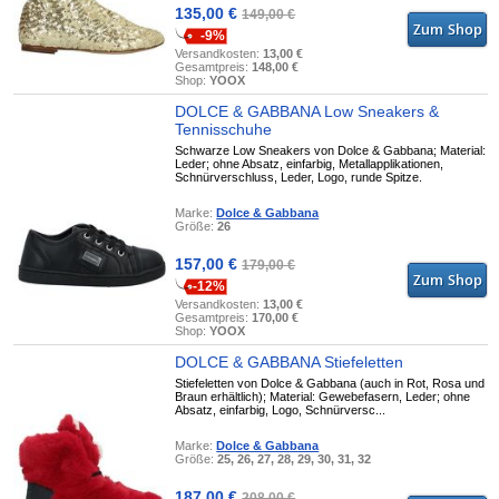
135,00 €
149,00 €
-9%
Versandkosten:
13,00 €
Gesamtpreis:
148,00 €
Shop:
YOOX
DOLCE & GABBANA Low Sneakers &
Tennisschuhe
Schwarze Low Sneakers von Dolce & Gabbana; Material:
Leder; ohne Absatz, einfarbig, Metallapplikationen,
Schnürverschluss, Leder, Logo, runde Spitze.
Marke:
Dolce & Gabbana
Größe:
26
157,00 €
179,00 €
-12%
Versandkosten:
13,00 €
Gesamtpreis:
170,00 €
Shop:
YOOX
DOLCE & GABBANA Stiefeletten
Stiefeletten von Dolce & Gabbana (auch in Rot, Rosa und
Braun erhältlich); Material: Gewebefasern, Leder; ohne
Absatz, einfarbig, Logo, Schnürversc...
Marke:
Dolce & Gabbana
Größe:
25, 26, 27, 28, 29, 30, 31, 32
187,00 €
208,00 €