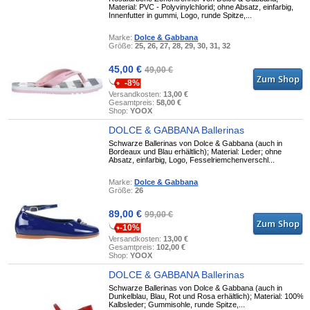
Material: PVC - Polyvinylchlorid; ohne Absatz, einfarbig,
Innenfutter in gummi, Logo, runde Spitze,...
Marke:
Dolce & Gabbana
Größe:
25, 26, 27, 28, 29, 30, 31, 32
45,00 €
49,00 €
-8%
Versandkosten:
13,00 €
Gesamtpreis:
58,00 €
Shop:
YOOX
DOLCE & GABBANA Ballerinas
Schwarze Ballerinas von Dolce & Gabbana (auch in
Bordeaux und Blau erhältlich); Material: Leder; ohne
Absatz, einfarbig, Logo, Fesselriemchenverschl...
Marke:
Dolce & Gabbana
Größe:
26
89,00 €
99,00 €
-10%
Versandkosten:
13,00 €
Gesamtpreis:
102,00 €
Shop:
YOOX
DOLCE & GABBANA Ballerinas
Schwarze Ballerinas von Dolce & Gabbana (auch in
Dunkelblau, Blau, Rot und Rosa erhältlich); Material: 100%
Kalbsleder; Gummisohle, runde Spitze,...