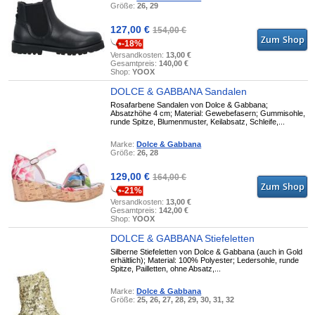
Größe:
26, 29
127,00 €
154,00 €
-18%
Versandkosten:
13,00 €
Gesamtpreis:
140,00 €
Shop:
YOOX
DOLCE & GABBANA Sandalen
Rosafarbene Sandalen von Dolce & Gabbana;
Absatzhöhe 4 cm; Material: Gewebefasern; Gummisohle,
runde Spitze, Blumenmuster, Keilabsatz, Schleife,...
Marke:
Dolce & Gabbana
Größe:
26, 28
129,00 €
164,00 €
-21%
Versandkosten:
13,00 €
Gesamtpreis:
142,00 €
Shop:
YOOX
DOLCE & GABBANA Stiefeletten
Silberne Stiefeletten von Dolce & Gabbana (auch in Gold
erhältlich); Material: 100% Polyester; Ledersohle, runde
Spitze, Pailletten, ohne Absatz,...
Marke:
Dolce & Gabbana
Größe:
25, 26, 27, 28, 29, 30, 31, 32