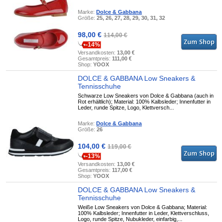
Marke:
Dolce & Gabbana
Größe:
25, 26, 27, 28, 29, 30, 31, 32
98,00 €
114,00 €
-14%
Versandkosten:
13,00 €
Gesamtpreis:
111,00 €
Shop:
YOOX
DOLCE & GABBANA Low Sneakers &
Tennisschuhe
Schwarze Low Sneakers von Dolce & Gabbana (auch in
Rot erhältlich); Material: 100% Kalbsleder; Innenfutter in
Leder, runde Spitze, Logo, Klettversch...
Marke:
Dolce & Gabbana
Größe:
26
104,00 €
119,00 €
-13%
Versandkosten:
13,00 €
Gesamtpreis:
117,00 €
Shop:
YOOX
DOLCE & GABBANA Low Sneakers &
Tennisschuhe
Weiße Low Sneakers von Dolce & Gabbana; Material:
100% Kalbsleder; Innenfutter in Leder, Klettverschluss,
Logo, runde Spitze, Nubukleder, einfarbig,...