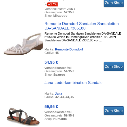
-17%
Versandkosten:
2,95 €
Gesamtpreis:
52,95 €
Shop:
Mirapodo
Remonte Dorndorf Sandalen Sandaletten
DA-SANDALE r365180
Remonte Dorndorf Sandalen Sandaletten DA-SANDALE
r365180 Weiss In Damengrößen erhältlich. 45. Jetzt
Sandaletten DA-SANDALE r365180 von...
Marke:
Remonte Dorndorf
Größe:
45
54,95 €
versandkostenfrei
Gesamtpreis:
54,95 €
Shop:
Spartoo
Jana Lederkombination Sandale
Marke:
Jana
Größe:
42, 43, 44, 45
59,95 €
versandkostenfrei
Gesamtpreis:
59,95 €
Shop:
Humanic