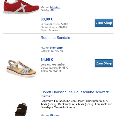
Marke:
Munich
Größe:
45
63,00 €
Versandkosten:
5,00 €
Gesamtpreis:
68,00 €
Shop:
Spartoo
Remonte Sandale
Marke:
Remonte
Größe:
43, 44, 45
64,95 €
versandkostenfrei
Gesamtpreis:
64,95 €
Shop:
Humanic
Florett Hausschuhe Hausschuhe schwarz
Damen
Schwarze Hausschuhe von Florett, Obermaterial aus
Textil (Textil), Decksohle aus Textil (Textil), Laufsohle aus
Sonstiges Material (Gummi),...
Marke:
Florett