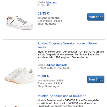
Marke:
Mustang
Größe:
45
59,95 €
versandkostenfrei
Gesamtpreis:
59,95 €
Shop:
Humanic
Adidas Originals Sneaker Forest Grove
weiss
Stylisher Retro-Look: Die Sneaker FOREST GROVE von
adidas Originals sind von einem berühmten Laufschuh
aus dem Jahr 1982 inspiriert. Die modischen...
Marke:
Adidas Originals
Größe:
5, 41, 44, 45, 46, 46
59,99 €
Versandkosten:
3,95 €
Gesamtpreis:
63,94 €
Shop:
Breuninger
Munich Sneaker osaka 8400338
Munich Sneaker osaka 8400338 Rot In Damengrößen
erhältlich. 45. Jetzt osaka 8400338 von Munich auf
Spartoo.de versandkostenfrei bestellen!...