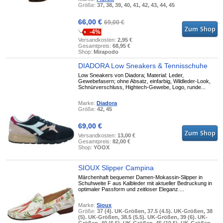
Größe:
37, 38, 39, 40, 41, 42, 43, 44, 45
66,00 €
69,00 €
-4%
Versandkosten:
2,95 €
Gesamtpreis:
68,95 €
Shop:
Mirapodo
DIADORA Low Sneakers & Tennisschuhe
Low Sneakers von Diadora; Material: Leder,
Gewebefasern; ohne Absatz, einfarbig, Wildleder-Look,
Schnürverschluss, Hightech-Gewebe, Logo, runde...
Marke:
Diadora
Größe:
42, 45
69,00 €
Versandkosten:
13,00 €
Gesamtpreis:
82,00 €
Shop:
YOOX
SIOUX Slipper Campina
Märchenhaft bequemer Damen-Mokassin-Slipper in
Schuhweite F aus Kalbleder mit aktueller Bedruckung in
optimaler Passform und zeitloser Eleganz....
Marke:
Sioux
Größe:
37 (4). UK-Größen, 37.5 (4.5). UK-Größen, 38
(5). UK-Größen, 38.5 (5.5). UK-Größen, 39 (6). UK-