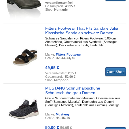
versandkostenfrei
Gesamtpreis:
49,95 €
Shop:
Humanic
Fitters Footwear That Fits Sandale Julia
Klassische Sandalen schwarz Damen
Schwarze Sandalen von Fitters Footwear, 3.00 cm
Absatzhöhe, Obermaterial aus Synthetik (Sonstiges
Material), Decksohle aus Textil, Laufsohle...
Marke:
Fitters Footwear
Größe:
42, 43, 44, 45
49,95 €
Versandkosten:
2,95 €
Gesamtpreis:
52,90 €
Shop:
Mirapodo
MUSTANG Schnürhalbschuhe
Schnürschuhe grau Damen
Graue Schnürschuhe von Mustang, Obermaterial aus
Stoff (Sonstiges Material), Decksohle aus Gummi
(Sonstiges Material), Laufsohle aus Gummi (Sonstige...
Marke:
Mustang
Größe:
44, 45, 46
50,00 €
59,95 €