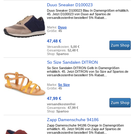
Duuo Sneaker D100023
Duuo Sneaker D100023 Blau In Damengrößen erhältlich.
45. Jetzt D100023 von Duuo auf Spartoo.de
versandkostenfrei bestellen! 5% Rabatt...
Marke:
Duuo
Größe:
45
47,48 €
Versandkosten:
5,00 €
Gesamtpreis:
52,48 €
Shop:
Spartoo
So Size Sandalen DITRON
So Size Sandalen DITRON Gelb In Damengrößen
erhältlich. 45. Jetzt DITRON von So Size auf Spartoo.de
versandkostenfrei bestellen! 5% Rabatt...
Marke:
So Size
Größe:
45
47,99 €
versandkostenfrei
Gesamtpreis:
47,99 €
Shop:
Spartoo
Zapp Damenschuhe 94186
Zapp Damenschuhe 94186 Orange In Damengrößen
erhältlich. 45. Jetzt 94186 von Zapp auf Spartoo.de
versandkostenfrei bestellen! 5% Rabatt...