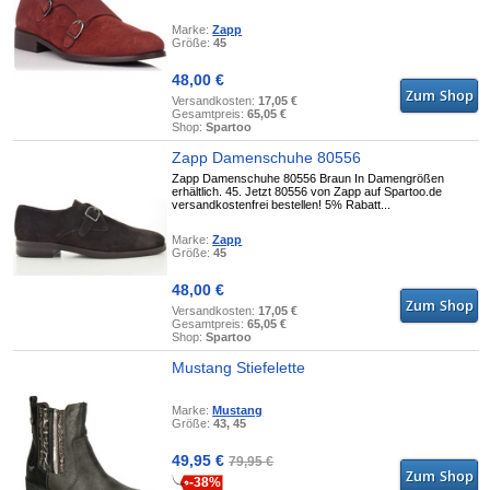
Marke:
Zapp
Größe:
45
48,00 €
Versandkosten:
17,05 €
Gesamtpreis:
65,05 €
Shop:
Spartoo
Zapp Damenschuhe 80556
Zapp Damenschuhe 80556 Braun In Damengrößen
erhältlich. 45. Jetzt 80556 von Zapp auf Spartoo.de
versandkostenfrei bestellen! 5% Rabatt...
Marke:
Zapp
Größe:
45
48,00 €
Versandkosten:
17,05 €
Gesamtpreis:
65,05 €
Shop:
Spartoo
Mustang Stiefelette
Marke:
Mustang
Größe:
43, 45
49,95 €
79,95 €
-38%