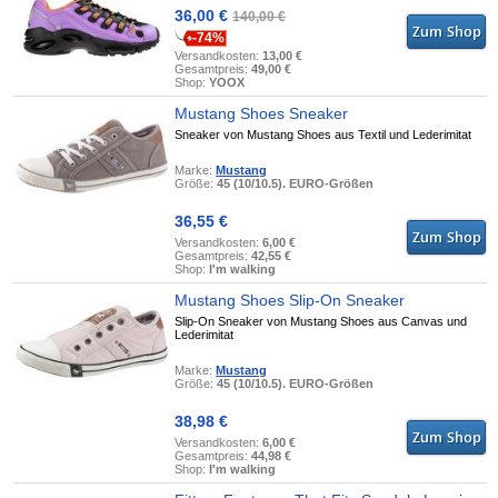
36,00 €
140,00 €
-74%
Versandkosten:
13,00 €
Gesamtpreis:
49,00 €
Shop:
YOOX
Mustang Shoes Sneaker
Sneaker von Mustang Shoes aus Textil und Lederimitat
Marke:
Mustang
Größe:
45 (10/10.5). EURO-Größen
36,55 €
Versandkosten:
6,00 €
Gesamtpreis:
42,55 €
Shop:
I'm walking
Mustang Shoes Slip-On Sneaker
Slip-On Sneaker von Mustang Shoes aus Canvas und
Lederimitat
Marke:
Mustang
Größe:
45 (10/10.5). EURO-Größen
38,98 €
Versandkosten:
6,00 €
Gesamtpreis:
44,98 €
Shop:
I'm walking