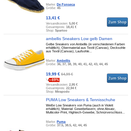
Marke:
De Fonseca
Größe:
45
13,41 €
Versandkosten:
5,00 €
Gesamtpreis:
18,41 €
Shop:
Spartoo
ambellis Sneakers Low gelb Damen
Gelbe Sneakers von Ambellis (in verschiedenen Farben
erhältlich), Obermaterial aus Textil (Canvas), Decksohle
aus Textil (Canvas), Laufsohle...
Marke:
Ambellis
Größe:
36, 37, 38, 39, 40, 41, 42, 43, 44, 45
19,99 €
64,99 €
-69%
Versandkosten:
2,95 €
Gesamtpreis:
22,94 €
Shop:
Mirapodo
PUMA Low Sneakers & Tennisschuhe
Weiße Low Sneakers von Puma (auch in Violett
erhältlich); Material: Gewebefasern; ohne Absatz,
Multicolor-Print, Hightech-Gewebe, Schnürverschluss...
Marke:
Puma
Größe:
37.5, 38.5, 42, 44, 45