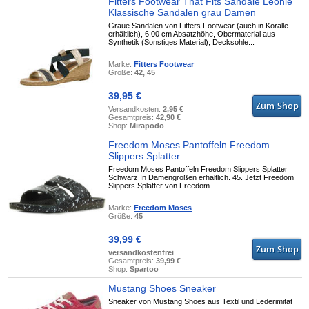
Fitters Footwear That Fits Sandale Leonie
Klassische Sandalen grau Damen
Graue Sandalen von Fitters Footwear (auch in Koralle
erhältlich), 6.00 cm Absatzhöhe, Obermaterial aus
Synthetik (Sonstiges Material), Decksohle...
Marke:
Fitters Footwear
Größe:
42, 45
39,95 €
Versandkosten:
2,95 €
Gesamtpreis:
42,90 €
Shop:
Mirapodo
Freedom Moses Pantoffeln Freedom
Slippers Splatter
Freedom Moses Pantoffeln Freedom Slippers Splatter
Schwarz In Damengrößen erhältlich. 45. Jetzt Freedom
Slippers Splatter von Freedom...
Marke:
Freedom Moses
Größe:
45
39,99 €
versandkostenfrei
Gesamtpreis:
39,99 €
Shop:
Spartoo
Mustang Shoes Sneaker
Sneaker von Mustang Shoes aus Textil und Lederimitat