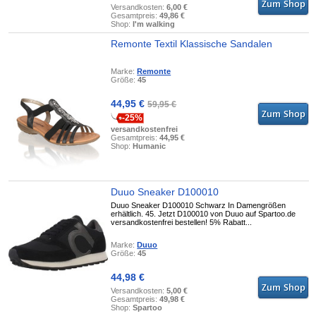
Versandkosten:
6,00 €
Gesamtpreis:
49,86 €
Shop:
I'm walking
Remonte Textil Klassische Sandalen
Marke:
Remonte
Größe:
45
44,95 €
59,95 €
-25%
versandkostenfrei
Gesamtpreis:
44,95 €
Shop:
Humanic
Duuo Sneaker D100010
Duuo Sneaker D100010 Schwarz In Damengrößen
erhältlich. 45. Jetzt D100010 von Duuo auf Spartoo.de
versandkostenfrei bestellen! 5% Rabatt...
Marke:
Duuo
Größe:
45
44,98 €
Versandkosten:
5,00 €
Gesamtpreis:
49,98 €
Shop:
Spartoo