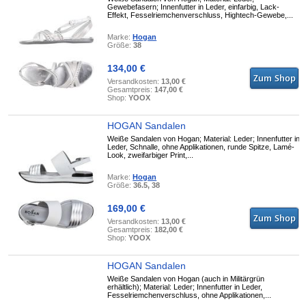
Gewebefasern; Innenfutter in Leder, einfarbig, Lack-
Effekt, Fesselriemchenverschluss, Hightech-Gewebe,...
Marke:
Hogan
Größe:
38
134,00 €
Versandkosten:
13,00 €
Gesamtpreis:
147,00 €
Shop:
YOOX
HOGAN Sandalen
Weiße Sandalen von Hogan; Material: Leder; Innenfutter in
Leder, Schnalle, ohne Applikationen, runde Spitze, Lamé-
Look, zweifarbiger Print,...
Marke:
Hogan
Größe:
36.5, 38
169,00 €
Versandkosten:
13,00 €
Gesamtpreis:
182,00 €
Shop:
YOOX
HOGAN Sandalen
Weiße Sandalen von Hogan (auch in Militärgrün
erhältlich); Material: Leder; Innenfutter in Leder,
Fesselriemchenverschluss, ohne Applikationen,...