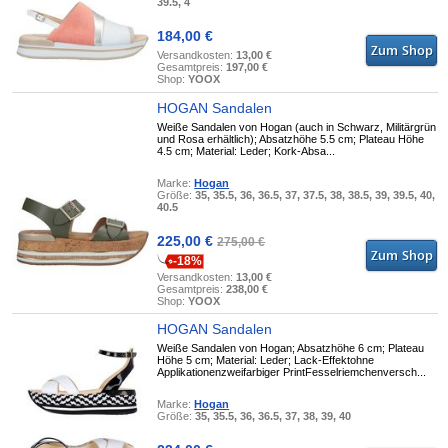
39.5, 4
184,00 €
Versandkosten:
13,00 €
Gesamtpreis:
197,00 €
Shop:
YOOX
HOGAN Sandalen
Weiße Sandalen von Hogan (auch in Schwarz, Militärgrün
und Rosa erhältlich); Absatzhöhe 5.5 cm; Plateau Höhe
4.5 cm; Material: Leder; Kork-Absa...
Marke:
Hogan
Größe:
35, 35.5, 36, 36.5, 37, 37.5, 38, 38.5, 39, 39.5, 40,
40.5
225,00 €
275,00 €
-18%
Versandkosten:
13,00 €
Gesamtpreis:
238,00 €
Shop:
YOOX
HOGAN Sandalen
Weiße Sandalen von Hogan; Absatzhöhe 6 cm; Plateau
Höhe 5 cm; Material: Leder; Lack-Effektohne
Applikationenzweifarbiger PrintFesselriemchenversch...
Marke:
Hogan
Größe:
35, 35.5, 36, 36.5, 37, 38, 39, 40