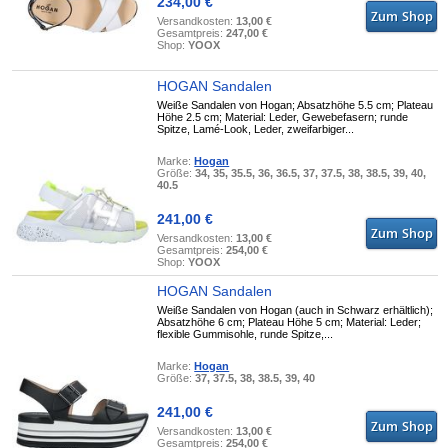
234,00 €
Versandkosten:
13,00 €
Gesamtpreis:
247,00 €
Shop:
YOOX
HOGAN Sandalen
Weiße Sandalen von Hogan; Absatzhöhe 5.5 cm; Plateau
Höhe 2.5 cm; Material: Leder, Gewebefasern; runde
Spitze, Lamé-Look, Leder, zweifarbiger...
Marke:
Hogan
Größe:
34, 35, 35.5, 36, 36.5, 37, 37.5, 38, 38.5, 39, 40,
40.5
241,00 €
Versandkosten:
13,00 €
Gesamtpreis:
254,00 €
Shop:
YOOX
HOGAN Sandalen
Weiße Sandalen von Hogan (auch in Schwarz erhältlich);
Absatzhöhe 6 cm; Plateau Höhe 5 cm; Material: Leder;
flexible Gummisohle, runde Spitze,...
Marke:
Hogan
Größe:
37, 37.5, 38, 38.5, 39, 40
241,00 €
Versandkosten:
13,00 €
Gesamtpreis:
254,00 €